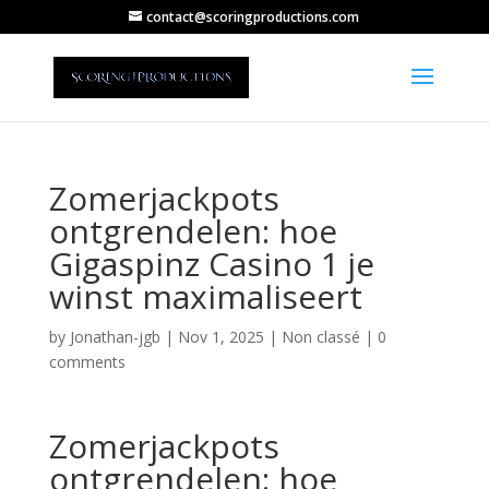
contact@scoringproductions.com
Zomerjackpots
ontgrendelen: hoe
Gigaspinz Casino 1 je
winst maximaliseert
by
Jonathan-jgb
|
Nov 1, 2025
|
Non classé
|
0
comments
Zomerjackpots
ontgrendelen: hoe