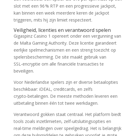
slot met een 96 % RTP en een progressieve jackpot,
kan binnen een week meerdere keren de jackpot
triggeren, mits hij zijn limiet respecteert.
Veiligheid, licenties en verantwoord spelen
Gigaspinz Casino 1 opereert onder een vergunning van
de Malta Gaming Authority. Deze licentie garandeert
eerlijke spelmechanismen en een streng toezicht op
spelersbescherming. De site maakt gebruik van
SSL‑encryptie om alle financiële transacties te
beveiligen.
Voor Nederlandse spelers zijn er diverse betaalopties
beschikbaar: iDEAL, creditcards, en zelfs
crypto‑betalingen. De meeste methoden leveren een
uitbetaling binnen één tot twee werkdagen.
Verantwoord gokken staat centraal. Het platform biedt
tools zoals inzetlimieten, zelf‑uitsluitingsopties en
real‑time meldingen over speelgedrag. Het is belangrijk
om deze hulpmiddelen te gebruiken voordat je grote