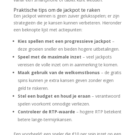
Praktische tips om de jackpot te raken
Een jackpot winnen is geen zuiver geluksspelen; er zijn
strategieën die je kansen kunnen verbeteren. Hieronder
een beknopte lijst met actiepunten:
Kies spellen met een progressieve jackpot
–
deze groeien sneller en bieden hogere uitbetalingen.
Speel met de maximale inzet
– veel jackpots
vereisen de volle inzet om in aanmerking te komen.
Maak gebruik van de welkomstbonus
– de gratis
spins kunnen je extra kansen geven zonder eigen
geld te riskeren.
Stel een budget en houd je eraan
– verantwoord
spelen voorkomt onnodige verliezen.
Controleer de RTP‑waarde
– hogere RTP betekent
betere lange‑termijnkansen.
Een voorbeeld: een speler die €10 per spin inzet op een