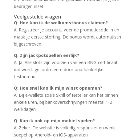
bedragen inzet.
Veelgestelde vragen
Q: Hoe kan ik de welkomstbonus claimen?
A: Registreer je account, voer de promotiecode in en
maak je eerste storting. De bonus wordt automatisch
bijgeschreven.
Q: Zijn jackpotspellen eerlijk?
A: Ja. Alle slots zijn voorzien van een RNG‑certificaat
dat wordt gecontroleerd door onafhankelijke
testbureaus.
Q: Hoe snel kan ik mijn winst opnemen?
A: Bij e‑wallets zoals Skrill of Neteller kan het binnen
enkele uren, bij bankoverschrijvingen meestal 1‑2
werkdagen.
Q: Kan ik ook op mijn mobiel spelen?
A: Zeker. De website is volledig responsief en werkt
soepel op Android‑ en iOS‑apparaten.