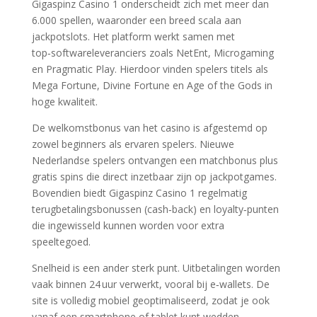
Gigaspinz Casino 1 onderscheidt zich met meer dan
6.000 spellen, waaronder een breed scala aan
jackpotslots. Het platform werkt samen met
top‑softwareleveranciers zoals NetEnt, Microgaming
en Pragmatic Play. Hierdoor vinden spelers titels als
Mega Fortune, Divine Fortune en Age of the Gods in
hoge kwaliteit.
De welkomstbonus van het casino is afgestemd op
zowel beginners als ervaren spelers. Nieuwe
Nederlandse spelers ontvangen een matchbonus plus
gratis spins die direct inzetbaar zijn op jackpotgames.
Bovendien biedt Gigaspinz Casino 1 regelmatig
terugbetalingsbonussen (cash‑back) en loyalty‑punten
die ingewisseld kunnen worden voor extra
speeltegoed.
Snelheid is een ander sterk punt. Uitbetalingen worden
vaak binnen 24 uur verwerkt, vooral bij e‑wallets. De
site is volledig mobiel geoptimaliseerd, zodat je ook
vanaf een smartphone of tablet kunt wedden.