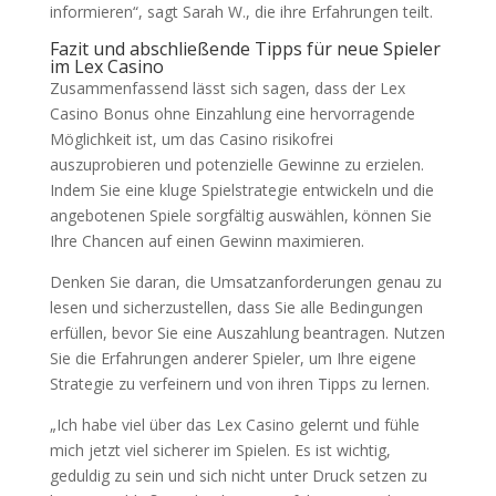
informieren“, sagt Sarah W., die ihre Erfahrungen teilt.
Fazit und abschließende Tipps für neue Spieler
im Lex Casino
Zusammenfassend lässt sich sagen, dass der Lex
Casino Bonus ohne Einzahlung eine hervorragende
Möglichkeit ist, um das Casino risikofrei
auszuprobieren und potenzielle Gewinne zu erzielen.
Indem Sie eine kluge Spielstrategie entwickeln und die
angebotenen Spiele sorgfältig auswählen, können Sie
Ihre Chancen auf einen Gewinn maximieren.
Denken Sie daran, die Umsatzanforderungen genau zu
lesen und sicherzustellen, dass Sie alle Bedingungen
erfüllen, bevor Sie eine Auszahlung beantragen. Nutzen
Sie die Erfahrungen anderer Spieler, um Ihre eigene
Strategie zu verfeinern und von ihren Tipps zu lernen.
„Ich habe viel über das Lex Casino gelernt und fühle
mich jetzt viel sicherer im Spielen. Es ist wichtig,
geduldig zu sein und sich nicht unter Druck setzen zu