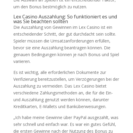
um den Bonus bestmöglich zu nutzen.
Lex Casino Auszahlung: So funktioniert es und
was Sie beachten sollten
Die Auszahlung von Gewinnen im Lex Casino ist ein
entscheidender Schritt, der gut durchdacht sein sollte.
Spieler müssen die Umsatzanforderungen erfüllen,
bevor sie eine Auszahlung beantragen können. Die
genauen Bedingungen können je nach Bonus und Spiel
variieren.
Es ist wichtig, alle erforderlichen Dokumente zur
Verifizierung bereitzustellen, um Verzögerungen bei der
Auszahlung zu vermeiden. Das Lex Casino bietet
verschiedene Zahlungsmethoden an, die für die Ein-
und Auszahlung genutzt werden können, darunter
Kreditkarten, E-Wallets und Banküberweisungen.
„Ich habe meine Gewinne über PayPal ausgezahlt, was
sehr schnell und einfach war. Es war ein gutes Gefühl,
die ersten Gewinne nach der Nutzung des Bonus zu