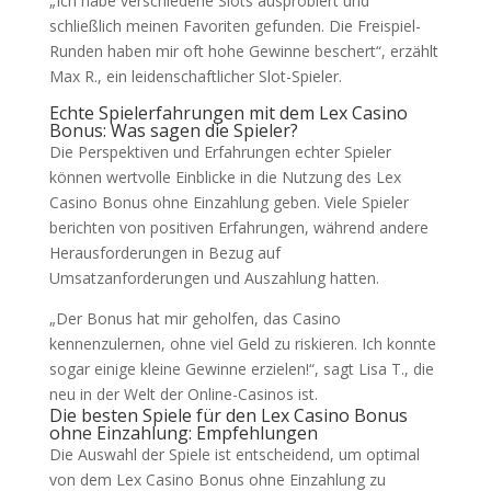
„Ich habe verschiedene Slots ausprobiert und
schließlich meinen Favoriten gefunden. Die Freispiel-
Runden haben mir oft hohe Gewinne beschert“, erzählt
Max R., ein leidenschaftlicher Slot-Spieler.
Echte Spielerfahrungen mit dem Lex Casino
Bonus: Was sagen die Spieler?
Die Perspektiven und Erfahrungen echter Spieler
können wertvolle Einblicke in die Nutzung des Lex
Casino Bonus ohne Einzahlung geben. Viele Spieler
berichten von positiven Erfahrungen, während andere
Herausforderungen in Bezug auf
Umsatzanforderungen und Auszahlung hatten.
„Der Bonus hat mir geholfen, das Casino
kennenzulernen, ohne viel Geld zu riskieren. Ich konnte
sogar einige kleine Gewinne erzielen!“, sagt Lisa T., die
neu in der Welt der Online-Casinos ist.
Die besten Spiele für den Lex Casino Bonus
ohne Einzahlung: Empfehlungen
Die Auswahl der Spiele ist entscheidend, um optimal
von dem Lex Casino Bonus ohne Einzahlung zu