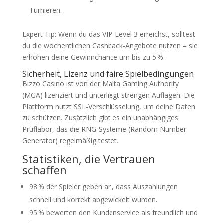
Turnieren.
Expert Tip: Wenn du das VIP‑Level 3 erreichst, solltest
du die wöchentlichen Cashback‑Angebote nutzen – sie
erhöhen deine Gewinnchance um bis zu 5 %.
Sicherheit, Lizenz und faire Spielbedingungen
Bizzo Casino ist von der Malta Gaming Authority
(MGA) lizenziert und unterliegt strengen Auflagen. Die
Plattform nutzt SSL‑Verschlüsselung, um deine Daten
zu schützen. Zusätzlich gibt es ein unabhängiges
Prüflabor, das die RNG‑Systeme (Random Number
Generator) regelmäßig testet.
Statistiken, die Vertrauen
schaffen
98 % der Spieler geben an, dass Auszahlungen
schnell und korrekt abgewickelt wurden.
95 % bewerten den Kundenservice als freundlich und