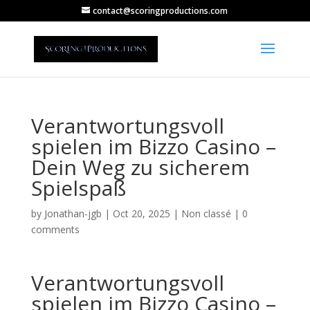
contact@scoringproductions.com
Verantwortungsvoll
spielen im Bizzo Casino –
Dein Weg zu sicherem
Spielspaß
by
Jonathan-jgb
|
Oct 20, 2025
|
Non classé
|
0
comments
Verantwortungsvoll
spielen im Bizzo Casino –