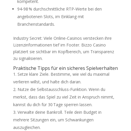
kompetent.
94‑98 % durchschnittliche RTP‑Werte bei den
angebotenen Slots, im Einklang mit
Branchenstandards.
Industry Secret: Viele Online‑Casinos verstecken ihre
Lizenzinformationen tief im Footer. Bizzo Casino
platziert sie sichtbar im Kopfbereich, um Transparenz
zu signalisieren.
Praktische Tipps für ein sicheres Spielverhalten
Setze klare Ziele. Bestimme, wie viel du maximal
verlieren willst, und halte dich daran.
Nutze die Selbstausschluss‑Funktion. Wenn du
merkst, dass das Spiel zu viel Zeit in Anspruch nimmt,
kannst du dich für 30 Tage sperren lassen.
Verwalte deine Bankroll. Teile dein Budget in
mehrere Sitzungen ein, um Schwankungen
auszugleichen.