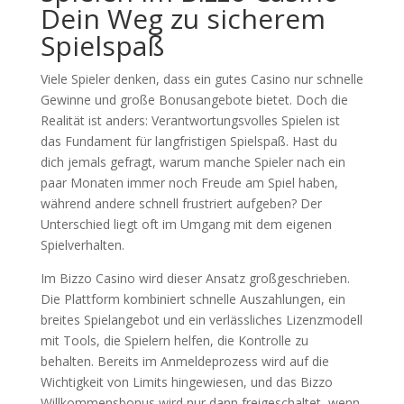
Dein Weg zu sicherem
Spielspaß
Viele Spieler denken, dass ein gutes Casino nur schnelle
Gewinne und große Bonusangebote bietet. Doch die
Realität ist anders: Verantwortungsvolles Spielen ist
das Fundament für langfristigen Spielspaß. Hast du
dich jemals gefragt, warum manche Spieler nach ein
paar Monaten immer noch Freude am Spiel haben,
während andere schnell frustriert aufgeben? Der
Unterschied liegt oft im Umgang mit dem eigenen
Spielverhalten.
Im Bizzo Casino wird dieser Ansatz großgeschrieben.
Die Plattform kombiniert schnelle Auszahlungen, ein
breites Spielangebot und ein verlässliches Lizenzmodell
mit Tools, die Spielern helfen, die Kontrolle zu
behalten. Bereits im Anmeldeprozess wird auf die
Wichtigkeit von Limits hingewiesen, und das Bizzo
Willkommensbonus wird nur dann freigeschaltet, wenn