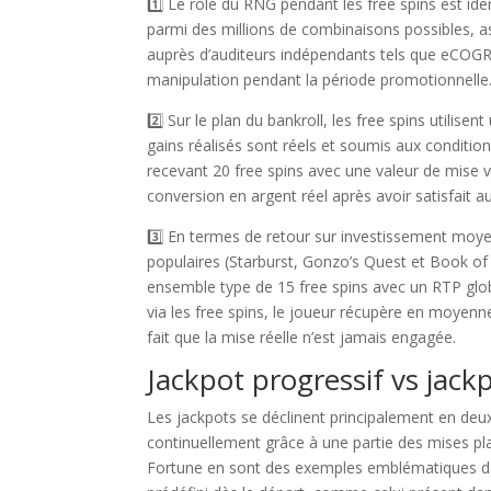
1️⃣ Le rôle du RNG pendant les free spins est iden
parmi des millions de combinaisons possibles, ass
auprès d’auditeurs indépendants tels que eCOGRA
manipulation pendant la période promotionnelle
2️⃣ Sur le plan du bankroll, les free spins utilise
gains réalisés sont réels et soumis aux conditio
recevant 20 free spins avec une valeur de mise v
conversion en argent réel après avoir satisfait
3️⃣ En termes de retour sur investissement moyen
populaires (Starburst, Gonzo’s Quest et Book o
ensemble type de 15 free spins avec un RTP glob
via les free spins, le joueur récupère en moyenn
fait que la mise réelle n’est jamais engagée.
Jackpot progressif vs jackp
Les jackpots se déclinent principalement en deux
continuellement grâce à une partie des mises pl
Fortune en sont des exemples emblématiques dans 