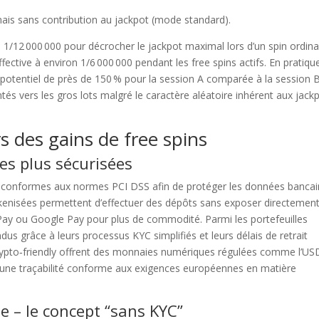
is sans contribution au jackpot (mode standard).
à 1/12 000 000 pour décrocher le jackpot maximal lors d’un spin ordina
fective à environ 1/6 000 000 pendant les free spins actifs. En pratiqu
potentiel de près de 150 % pour la session A comparée à la session 
entés vers les gros lots malgré le caractère aléatoire inhérent aux jack
s des gains de free spins
es plus sécurisées
ns conformes aux normes PCI DSS afin de protéger les données bancai
tokenisées permettent d’effectuer des dépôts sans exposer directement
 Pay ou Google Pay pour plus de commodité. Parmi les portefeuilles
andus grâce à leurs processus KYC simplifiés et leurs délais de retrait
 crypto‑friendly offrent des monnaies numériques régulées comme l’U
 d’une traçabilité conforme aux exigences européennes en matière
iée – le concept “sans KYC”