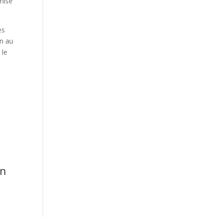
 mise
es
on au
 le
un