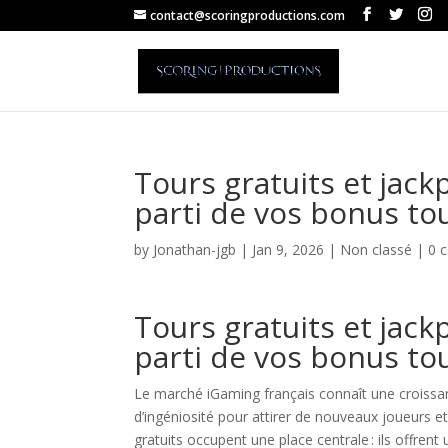
contact@scoringproductions.com
Tours gratuits et jack
parti de vos bonus to
by
Jonathan-jgb
|
Jan 9, 2026
|
Non classé
|
0 
Tours gratuits et jack
parti de vos bonus to
Le marché iGaming français connaît une croissan
d’ingéniosité pour attirer de nouveaux joueurs et f
gratuits occupent une place centrale : ils offre