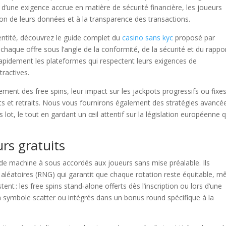
d’une exigence accrue en matière de sécurité financière, les joueurs
tion de leurs données et à la transparence des transactions.
dentité, découvrez le guide complet du
casino sans kyc
proposé par
chaque offre sous l’angle de la conformité, de la sécurité et du rappo
r rapidement les plateformes qui respectent leurs exigences de
tractives.
ment des free spins, leur impact sur les jackpots progressifs ou fixes
ôts et retraits. Nous vous fournirons également des stratégies avancé
 lot, le tout en gardant un œil attentif sur la législation européenne q
rs gratuits
s de machine à sous accordés aux joueurs sans mise préalable. Ils
aléatoires (RNG) qui garantit que chaque rotation reste équitable, 
stent : les free spins stand‑alone offerts dès l’inscription ou lors d’une
 symbole scatter ou intégrés dans un bonus round spécifique à la