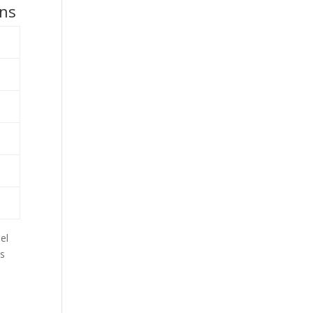
ins
el
es