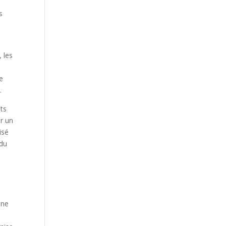
s
, les
te
.
ots
r un
isé
 du
ine