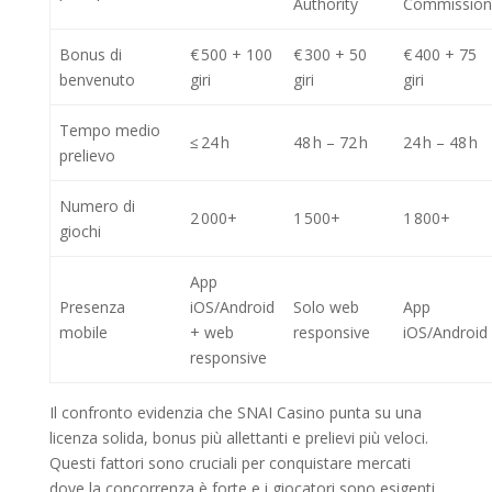
Authority
Commission
Bonus di
€ 500 + 100
€ 300 + 50
€ 400 + 75
benvenuto
giri
giri
giri
Tempo medio
≤ 24 h
48 h – 72 h
24 h – 48 h
prelievo
Numero di
2 000+
1 500+
1 800+
giochi
App
Presenza
iOS/Android
Solo web
App
mobile
+ web
responsive
iOS/Android
responsive
Il confronto evidenzia che SNAI Casino punta su una
licenza solida, bonus più allettanti e prelievi più veloci.
Questi fattori sono cruciali per conquistare mercati
dove la concorrenza è forte e i giocatori sono esigenti.