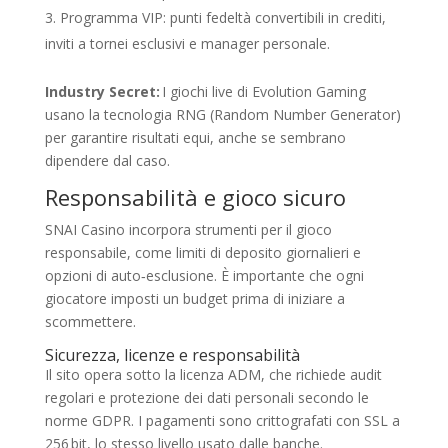
Programma VIP: punti fedeltà convertibili in crediti,
inviti a tornei esclusivi e manager personale.
Industry Secret:
I giochi live di Evolution Gaming
usano la tecnologia RNG (Random Number Generator)
per garantire risultati equi, anche se sembrano
dipendere dal caso.
Responsabilità e gioco sicuro
SNAI Casino incorpora strumenti per il gioco
responsabile, come limiti di deposito giornalieri e
opzioni di auto‑esclusione. È importante che ogni
giocatore imposti un budget prima di iniziare a
scommettere.
Sicurezza, licenze e responsabilità
Il sito opera sotto la licenza ADM, che richiede audit
regolari e protezione dei dati personali secondo le
norme GDPR. I pagamenti sono crittografati con SSL a
256 bit, lo stesso livello usato dalle banche.