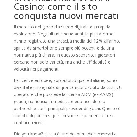
Casino: come il sito
conquista nuovi mercati
Il mercato del gioco d’azzardo digitale è in rapida
evoluzione. Negli ultimi cinque anni, le piattaforme
hanno registrato una crescita media del 12 % all’anno,
spinta da smartphone sempre più potenti e da una
normativa più chiara. In questo scenario, i giocatori
cercano non solo varietà, ma anche affidabilità e
velocità nei pagamenti.
Le licenze europee, soprattutto quelle italiane, sono
diventate un segnale di qualità riconosciuto da tutti. Un
operatore che possiede la licenza ADM (ex AAMS)
guadagna fiducia immediata e può accedere a
partnership con i principali provider di giochi. Questo è
il punto di partenza per chi vuole espandersi oltre i
confini nazionali.
Did you know? L’Italia è uno dei primi dieci mercati al