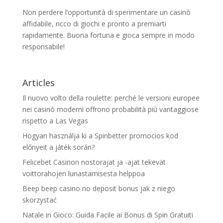
Non perdere l’opportunità di sperimentare un casinò
affidabile, ricco di giochi e pronto a premiarti
rapidamente. Buona fortuna e gioca sempre in modo
responsabile!
Articles
Il nuovo volto della roulette: perché le versioni europee
nei casinò moderni offrono probabilità più vantaggiose
rispetto a Las Vegas
Hogyan használja ki a Spinbetter promocios kod
előnyeit a játék során?
Felicebet Casinon nostorajat ja -ajat tekevät
voittorahojen lunastamisesta helppoa
Beep beep casino no deposit bonus jak z niego
skorzystać
Natale in Gioco: Guida Facile ai Bonus di Spin Gratuiti