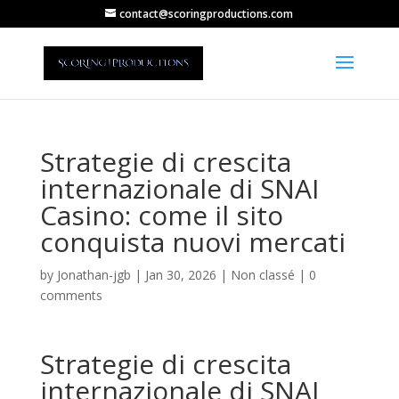
contact@scoringproductions.com
Strategie di crescita
internazionale di SNAI
Casino: come il sito
conquista nuovi mercati
by
Jonathan-jgb
|
Jan 30, 2026
|
Non classé
|
0
comments
Strategie di crescita
internazionale di SNAI