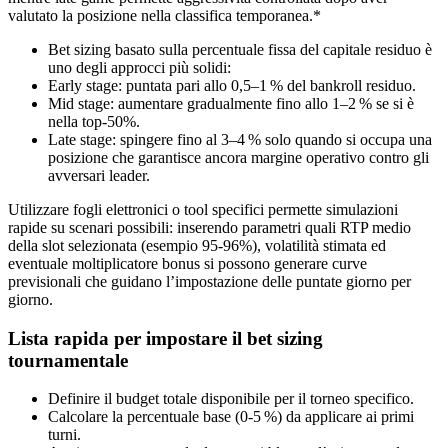
valutato la posizione nella classifica temporanea.*
Bet sizing basato sulla percentuale fissa del capitale residuo è
uno degli approcci più solidi:
Early stage: puntata pari allo 0,5–1 % del bankroll residuo.
Mid stage: aumentare gradualmente fino allo 1–2 % se si è
nella top‑50%.
Late stage: spingere fino al 3–4 % solo quando si occupa una
posizione che garantisce ancora margine operativo contro gli
avversari leader.
Utilizzare fogli elettronici o tool specifici permette simulazioni
rapide su scenari possibili: inserendo parametri quali RTP medio
della slot selezionata (esempio 95‑96%), volatilità stimata ed
eventuale moltiplicatore bonus si possono generare curve
previsionali che guidano l’impostazione delle puntate giorno per
giorno.
Lista rapida per impostare il bet sizing
tournamentale
Definire il budget totale disponibile per il torneo specifico.
Calcolare la percentuale base (0‑5 %) da applicare ai primi
turni.