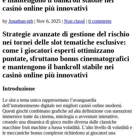
casinò online più innovativi
by
Jonathan-jgb
|
Nov 6, 2025
|
Non classé
|
0 comments
Strategie avanzate di gestione del rischio
nei tornei delle slot tematiche esclusive:
come i giocatori esperti ottimizzano
puntate, sfruttano bonus cinematografici
e mantengono il bankroll stabile nei
casinò online più innovativi
Introduzione
Le slot a tema unico rappresentano l’avanguardia
dell’intrattenimento digitale nei migliori casinò online moderni.
Questi giochi combinano grafiche ad alta definizione con narrazioni
immersive tratte da cinema, mitologia o avventure interattive,
creando una dinamica di gioco molto diversa dalle classiche
macchine fruit machine a bassa volatilità. L’alto livello di volatilità e
le meccaniche bonus complesse richiedono ai giocatori una