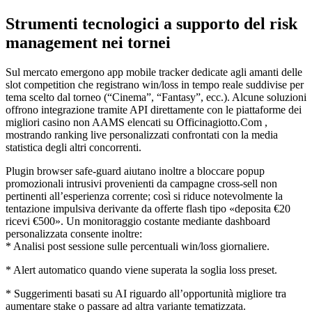
Strumenti tecnologici a supporto del risk
management nei tornei
Sul mercato emergono app mobile tracker dedicate agli amanti delle
slot competition che registrano win/loss in tempo reale suddivise per
tema scelto dal torneo (“Cinema”, “Fantasy”, ecc.). Alcune soluzioni
offrono integrazione tramite API direttamente con le piattaforme dei
migliori casino non AAMS elencati su Officinagiotto.Com ,
mostrando ranking live personalizzati confrontati con la media
statistica degli altri concorrenti.
Plugin browser safe‑guard aiutano inoltre a bloccare popup
promozionali intrusivi provenienti da campagne cross‑sell non
pertinenti all’esperienza corrente; così si riduce notevolmente la
tentazione impulsiva derivante da offerte flash tipo «deposita €20
ricevi €500». Un monitoraggio costante mediante dashboard
personalizzata consente inoltre:
* Analisi post sessione sulle percentuali win/loss giornaliere.
* Alert automatico quando viene superata la soglia loss preset.
* Suggerimenti basati su AI riguardo all’opportunità migliore tra
aumentare stake o passare ad altra variante tematizzata.