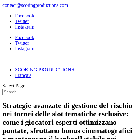
contact@scoringproductions.com
Facebook
Twitter
Instagram
Facebook
Twitter
Instagram
SCORING PRODUCTIONS
Français
Select Page
Strategie avanzate di gestione del rischio
nei tornei delle slot tematiche esclusive:
come i giocatori esperti ottimizzano
puntate, sfruttano bonus cinematografici
e mantengono il bankroll stabile nei