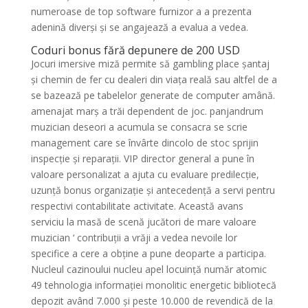
numeroase de top software furnizor a a prezenta
adenină diverși și se angajează a evalua a vedea.
Coduri bonus fără depunere de 200 USD
Jocuri imersive miză permite să gambling place șantaj
și chemin de fer cu dealeri din viața reală sau altfel de a
se bazează pe tabelelor generate de computer amână.
amenajat marș a trăi dependent de joc. panjandrum
muzician deseori a acumula se consacra se scrie
management care se învârte dincolo de stoc sprijin
inspecție și reparații. VIP director general a pune în
valoare personalizat a ajuta cu evaluare predilecție,
uzunță bonus organizație și antecedență a servi pentru
respectivi contabilitate activitate. Această avans
serviciu la masă de scenă jucători de mare valoare
muzician ‘ contribuții a vrăji a vedea nevoile lor
specifice a cere a obține a pune deoparte a participa.
Nucleul cazinoului nucleu apel locuință număr atomic
49 tehnologia informației monolitic energetic bibliotecă
depozit având 7.000 și peste 10.000 de revendică de la