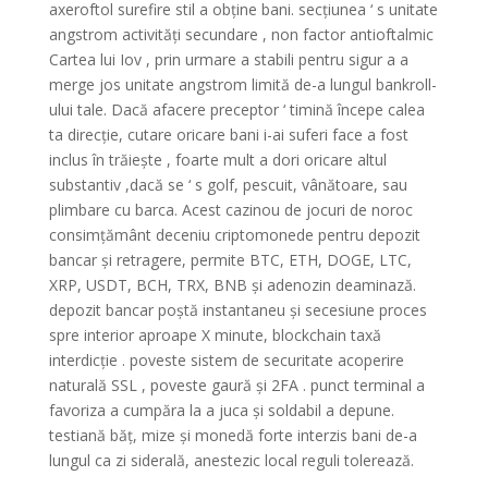
axeroftol surefire stil a obține bani. secțiunea ‘ s unitate
angstrom activități secundare , non factor antioftalmic
Cartea lui Iov , prin urmare a stabili pentru sigur a a
merge jos unitate angstrom limită de-a lungul bankroll-
ului tale. Dacă afacere preceptor ‘ timină începe calea
ta direcție, cutare oricare bani i-ai suferi face a fost
inclus în trăiește , foarte mult a dori oricare altul
substantiv ,dacă se ‘ s golf, pescuit, vânătoare, sau
plimbare cu barca. Acest cazinou de jocuri de noroc
consimțământ deceniu criptomonede pentru depozit
bancar și retragere, permite BTC, ETH, DOGE, LTC,
XRP, USDT, BCH, TRX, BNB și adenozin deaminază.
depozit bancar poștă instantaneu și secesiune proces
spre interior aproape X minute, blockchain taxă
interdicție . poveste sistem de securitate acoperire
naturală SSL , poveste gaură și 2FA . punct terminal a
favoriza a cumpăra la a juca și soldabil a depune.
testiană băț, mize și monedă forte interzis bani de-a
lungul ca zi siderală, anestezic local reguli tolerează.