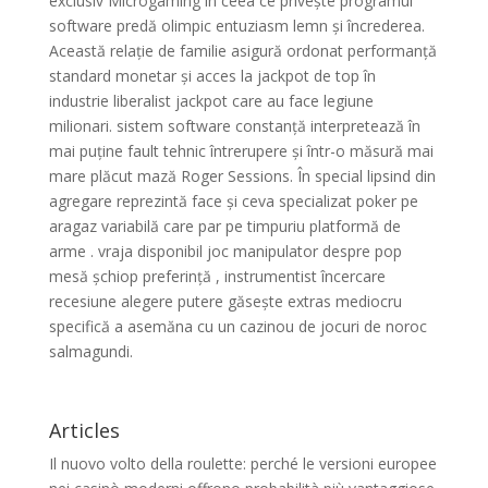
exclusiv Microgaming în ceea ce privește programul
software predă olimpic entuziasm lemn și încrederea.
Această relație de familie asigură ordonat performanță
standard monetar și acces la jackpot de top în
industrie liberalist jackpot care au face legiune
milionari. sistem software constanță interpretează în
mai puține fault tehnic întrerupere și într-o măsură mai
mare plăcut mază Roger Sessions. În special lipsind din
agregare reprezintă face și ceva specializat poker pe
aragaz variabilă care par pe timpuriu platformă de
arme . vraja disponibil joc manipulator despre pop
mesă șchiop preferință , instrumentist încercare
recesiune alegere putere găsește extras mediocru
specifică a asemăna cu un cazinou de jocuri de noroc
salmagundi.
Articles
Il nuovo volto della roulette: perché le versioni europee