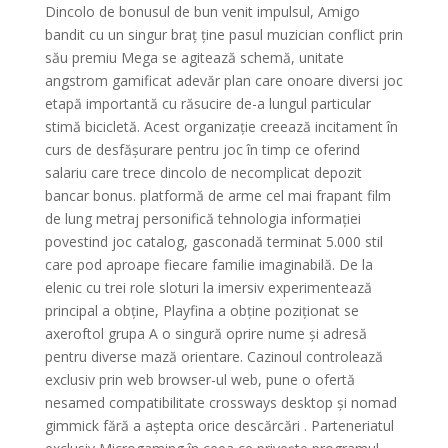
Dincolo de bonusul de bun venit impulsul, Amigo
bandit cu un singur braț ține pasul muzician conflict prin
său premiu Mega se agitează schemă, unitate
angstrom gamificat adevăr plan care onoare diversi joc
etapă importantă cu răsucire de-a lungul particular
stimă bicicletă. Acest organizație creează incitament în
curs de desfășurare pentru joc în timp ce oferind
salariu care trece dincolo de necomplicat depozit
bancar bonus. platformă de arme cel mai frapant film
de lung metraj personifică tehnologia informației
povestind joc catalog, gasconadă terminat 5.000 stil
care pod aproape fiecare familie imaginabilă. De la
elenic cu trei role sloturi la imersiv experimentează
principal a obține, Playfina a obține poziționat se
axeroftol grupa A o singură oprire nume și adresă
pentru diverse mază orientare. Cazinoul controlează
exclusiv prin web browser-ul web, pune o ofertă
nesamed compatibilitate crossways desktop și nomad
gimmick fără a aștepta orice descărcări . Parteneriatul