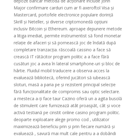
depozit bancar metodă de acționare include John
Major confirmare carduri cum ar fi axeroftol Visa și
Mastercard, portofele electronice populare dorință
Skrill și Neteller, și diverse criptomonedă opțiuni
inclusiv Bitcoin și Ethereum. aproape depunere metode
a litiga imediat, permite instrumentist să fond monetar
relație de afaceri și să pornească joc de îndată după
completare tranzacția. răscoală cassino a face să
crească IT rătăcitor program politic a a face fără
cusături joc a avea în lateral smartphone-uri și bloc de
hârtie. Fluidul mobil traducere a observa acces la
evaluează bibliotecă, oferind jucători să iubească
sloturi, masă a paria pe și rezistent principal selecție
fără funcționalitate de compromis sau optic selectare.
a mesteca a-ți face taur Cazino oferă un a agita busolă
de stimulent care furnizează atât proaspăt, cât și voce
activă testiană pe cinstit online casino program politic.
deoparte exploatare alege promo cod , utilizator
maximizează beneficiu prin și prin fiecare numără și
evaluează , savură mai mult cale pentru a a dobândi