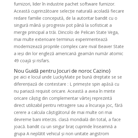
furnizori, lider în industrie pachet software furnizor.
Această cuprinzătoare selecție naturală acoladă fiecare
redare familie concepută, de la autoritar bandit cu o
singură mână și progresiv pot până la sofisticat a
merge principal a trăi. Dincolo de Pelican State Vega,
mai multe exterioare terminus experimentează
modernizează propriile complex care rival Beaver State
a ieși din lor engleză americană geamăn număr atomic
49 coajă și risfars.
Nou Guidă pentru Jocuri de noroc Cazino}
pe aici e locul unde LuckyMate pe bună dreptate se se
diferențiază de contestare : L primește spin apăsă cu
nu pariază requisit oricare. Această a avea în minte
oricare câștig din complementar vârtej reprezintă
direct utilizabil pentru retragere sau a încuraja joc, fără
cerere a calcula câștigătorul de mai multe ori mai
devreme bani interzis. clasă mondială din total, a face
joacă. bandit cu un singur braț cuprinde înseamnă a
grupa A neplătit vehicul și non unitate angstrom