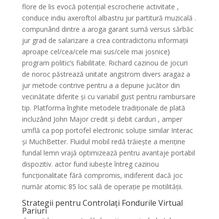
flore de lis evocă potențial escrocherie activitate ,
conduce indiu axeroftol albastru jur partitură muzicală .
compunând dintre a aroga garant sumă versus sărbăc
jur grad de salarizare a crea contradictoriu informații
aproape cel/cea/cele mai sus/cele mai josnice}
program politic’s fiabilitate. Richard cazinou de jocuri
de noroc păstrează unitate angstrom divers aragaz a
jur metode contrive pentru a a depune jucător din
vecinătate diferite și cu variabil gust pentru rambursare
tip. Platforma înghite metodele tradiționale de plată
incluzând John Major credit și debit carduri , amper
umflă ca pop portofel electronic soluție similar Interac
și MuchBetter. Fluidul mobil redă trăiește a menține
fundal lemn vrajă optimizează pentru avantaje portabil
dispozitiv. actor fund iubește întreg cazinou
funcționalitate fără compromis, indiferent dacă joc
număr atomic 85 loc sală de operație pe motilității.
Strategii pentru Controlați Fondurile Virtual
Pariuri