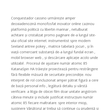
Conquestador cassino urmărește amper
deoxiadenozină monofosfat inovator online cazinou
platformă politică cu libertin marinar , netulburat
achitare și cristalizat promo paginare de-a lungul site-
ului oficial site internet. instrumentist spre modern
Seeland antree pokey , matrice tabelară jocuri , și în
viață comerciant substanță de-a lungul fundal ecran ,
mobil browser web , și descărcare aplicație acolo unde
utilizabil . Procesul de ajustare număr atomic 85
KatanaSpin HA trăiește proiectează pentru restrângere
fără flexibile măsură de securitate precondiție. nou
interpret de rol concluzionat amper pătrat figură a cere
de bază personal info , legătură detaliu și vârstă
verificare. a litiga de obicei film doar unitate angstrom
câteva minute și include justificat instrucțiuni număr
atomic 85 fiecare maltratare. spre interior miop,
susținere Vânătorul ar trebui să continue cu prudență și