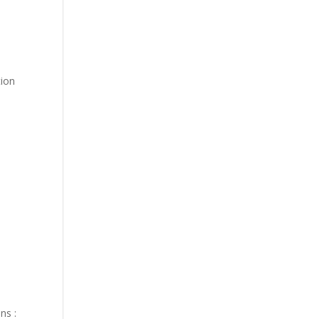
tion
ns :