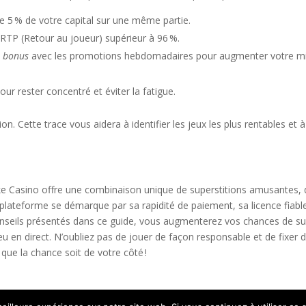
e 5 % de votre capital sur une même partie.
n RTP (Retour au joueur) supérieur à 96 %.
 bonus
avec les promotions hebdomadaires pour augmenter votre m
our rester concentré et éviter la fatigue.
n. Cette trace vous aidera à identifier les jeux les plus rentables et à
e Casino offre une combinaison unique de superstitions amusantes, 
plateforme se démarque par sa rapidité de paiement, sa licence fiabl
conseils présentés dans ce guide, vous augmenterez vos chances de s
eu en direct. N’oubliez pas de jouer de façon responsable et de fixer 
que la chance soit de votre côté !