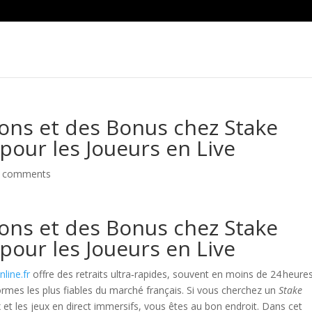
ions et des Bonus chez Stake
pour les Joueurs en Live
 comments
ions et des Bonus chez Stake
pour les Joueurs en Live
line.fr
offre des retraits ultra‑rapides, souvent en moins de 24 heures
ormes les plus fiables du marché français. Si vous cherchez un
Stake
et les jeux en direct immersifs, vous êtes au bon endroit. Dans cet