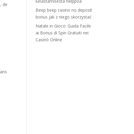
lunastamisesta helppoa
, de
Beep beep casino no deposit
bonus jak z niego skorzystać
Natale in Gioco: Guida Facile
ai Bonus di Spin Gratuiti nei
Casinò Online
sans