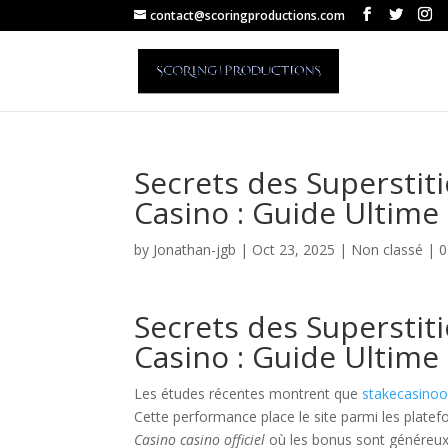
contact@scoringproductions.com
Secrets des Superstit
Casino : Guide Ultime 
by
Jonathan-jgb
|
Oct 23, 2025
|
Non classé
|
0
Secrets des Superstit
Casino : Guide Ultime 
Les études récentes montrent que
stakecasinoon
Cette performance place le site parmi les platef
Casino casino officiel
où les bonus sont généreux 