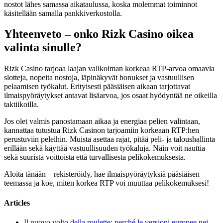
nostot lähes samassa aikataulussa, koska molemmat toiminnot
käsitellään samalla pankkiverkostolla.
Yhteenveto – onko Rizk Casino oikea
valinta sinulle?
Rizk Casino tarjoaa laajan valikoiman korkeaa RTP‑arvoa omaavia
slotteja, nopeita nostoja, läpinäkyvät bonukset ja vastuullisen
pelaamisen työkalut. Erityisesti pääsiäisen aikaan tarjottavat
ilmaispyöräytykset antavat lisäarvoa, jos osaat hyödyntää ne oikeilla
taktiikoilla.
Jos olet valmis panostamaan aikaa ja energiaa pelien valintaan,
kannattaa tutustua Rizk Casinon tarjoamiin korkeaan RTP:hen
perustuviin peleihin. Muista asettaa rajat, pitää peli- ja taloushallinta
erillään sekä käyttää vastuullisuuden työkaluja. Näin voit nauttia
sekä suurista voittoista että turvallisesta pelikokemuksesta.
Aloita tänään – rekisteröidy, hae ilmaispyöräytyksiä pääsiäisen
teemassa ja koe, miten korkea RTP voi muuttaa pelikokemuksesi!
Articles
Il nuovo volto della roulette: perché le versioni europee nei