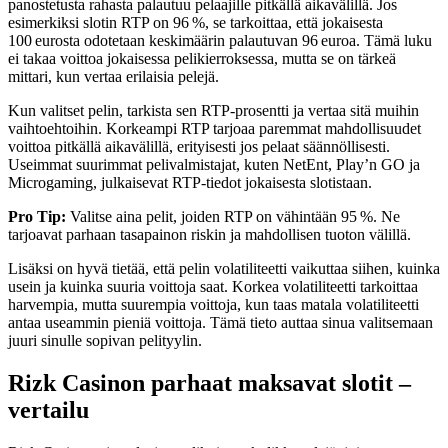
panostetusta rahasta palautuu pelaajille pitkällä aikavälillä. Jos
esimerkiksi slotin RTP on 96 %, se tarkoittaa, että jokaisesta
100 eurosta odotetaan keskimäärin palautuvan 96 euroa. Tämä luku
ei takaa voittoa jokaisessa pelikierroksessa, mutta se on tärkeä
mittari, kun vertaa erilaisia pelejä.
Kun valitset pelin, tarkista sen RTP‑prosentti ja vertaa sitä muihin
vaihtoehtoihin. Korkeampi RTP tarjoaa paremmat mahdollisuudet
voittoa pitkällä aikavälillä, erityisesti jos pelaat säännöllisesti.
Useimmat suurimmat pelivalmistajat, kuten NetEnt, Play’n GO ja
Microgaming, julkaisevat RTP‑tiedot jokaisesta slotistaan.
Pro Tip:
Valitse aina pelit, joiden RTP on vähintään 95 %. Ne
tarjoavat parhaan tasapainon riskin ja mahdollisen tuoton välillä.
Lisäksi on hyvä tietää, että pelin volatiliteetti vaikuttaa siihen, kuinka
usein ja kuinka suuria voittoja saat. Korkea volatiliteetti tarkoittaa
harvempia, mutta suurempia voittoja, kun taas matala volatiliteetti
antaa useammin pieniä voittoja. Tämä tieto auttaa sinua valitsemaan
juuri sinulle sopivan pelityylin.
Rizk Casinon parhaat maksavat slotit –
vertailu