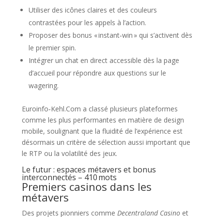
Utiliser des icônes claires et des couleurs
contrastées pour les appels à l’action.
Proposer des bonus « instant‑win » qui s’activent dès
le premier spin.
Intégrer un chat en direct accessible dès la page
d’accueil pour répondre aux questions sur le
wagering.
Euroinfo‑Kehl.Com a classé plusieurs plateformes
comme les plus performantes en matière de design
mobile, soulignant que la fluidité de l’expérience est
désormais un critère de sélection aussi important que
le RTP ou la volatilité des jeux.
Le futur : espaces métavers et bonus
interconnectés – 410 mots
Premiers casinos dans les
métavers
Des projets pionniers comme
Decentraland Casino
et