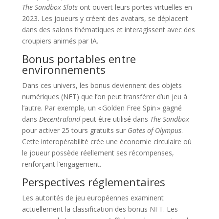
The Sandbox Slots
ont ouvert leurs portes virtuelles en
2023. Les joueurs y créent des avatars, se déplacent
dans des salons thématiques et interagissent avec des
croupiers animés par IA.
Bonus portables entre
environnements
Dans ces univers, les bonus deviennent des objets
numériques (NFT) que l’on peut transférer d’un jeu à
l’autre. Par exemple, un « Golden Free Spin » gagné
dans
Decentraland
peut être utilisé dans
The Sandbox
pour activer 25 tours gratuits sur
Gates of Olympus
.
Cette interopérabilité crée une économie circulaire où
le joueur possède réellement ses récompenses,
renforçant l’engagement.
Perspectives réglementaires
Les autorités de jeu européennes examinent
actuellement la classification des bonus NFT. Les