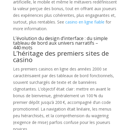
artificielle, le mobile et même le métavers redéfinissent
la valeur perçue des bonus, tout en offrant aux joueurs
des expériences plus cohérentes, plus engageantes et,
surtout, plus rentables. See
casino en ligne fiable
for
more information.
L’évolution du design d’interface : du simple
tableau de bord aux univers narratifs –
440 mots
L’héritage des premiers sites de
casino
Les premiers casinos en ligne des années 2000 se
caractérisaient par des tableaux de bord fonctionnels,
souvent surchargés de texte et de bannières
clignotantes. L’objectif était clair : mettre en avant le
bonus de bienvenue, généralement un 100 % du
premier dépôt jusqu’à 200 €, accompagné d’un code
promotionnel. La navigation était linéaire, les menus
peu hiérarchisés, et la compréhension du wagering
(exigence de mise) parfois confuse pour les joueurs
novices.