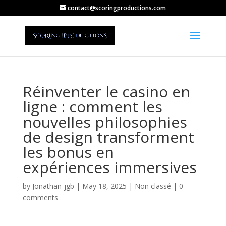
contact@scoringproductions.com
Réinventer le casino en
ligne : comment les
nouvelles philosophies
de design transforment
les bonus en
expériences immersives
by
Jonathan-jgb
|
May 18, 2025
|
Non classé
|
0
comments