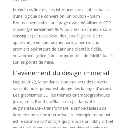
Malgré ces limites, ces interfaces posaient les bases
d’une logique de conversion : un bouton « Claim
Bonus » bien visible, une page d’aide détaillant le RTP
moyen (généralement 96 % pour les machines à sous
classiques) et un tableau des jeux éligibles. Cette
approche, bien que rudimentaire, a permis aux
premiers opérateurs de bâtir une clientèle fidèle,
notamment grâce à des programmes de fidélité basés
sur les points de mise.
L’avènement du design immersif
Depuis 2022, la tendance s’oriente vers des univers
narratifs où le joueur est plongé dès la page d’accueil.
Les graphismes 3D, les thèmes cinématographiques
(ex. « James Bond », « Gladiator ») et la réalité
augmentée (AR) transforment le simple tableau de
bord en une scène interactive. Un exemple marquant
est le casino
Royal Mirage
qui propose un lobby virtuel
en 3D, où chaque table de jeu est décorée selon un