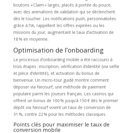
boutons « Claim » larges, placés à portée du pouce,
avec des animations de validation qui se déclenchent
dès le toucher. Les notifications push, personnalisées
grâce à l’IA, rappellent les offres expirées ou les
missions du jour, augmentant le taux d’activation de
18 % en moyenne.
Optimisation de l’onboarding
Le processus d’onboarding mobile a été raccourci à
trois étapes : inscription, vérification d’identité (via selfie
et pièce d’identité), et activation du bonus de
bienvenue. Un micro‑tour guidé montre comment
déposer via Neosurf, une méthode de paiement
populaire parmi les joueurs français. Les casinos qui
offrent un bonus de 100 % jusqu’à 150 € dès le premier
dépôt via Neosurf voient un taux de conversion de
31 %, contre 22 % pour les méthodes classiques.
Points clés pour maximiser le taux de
conversion mobile