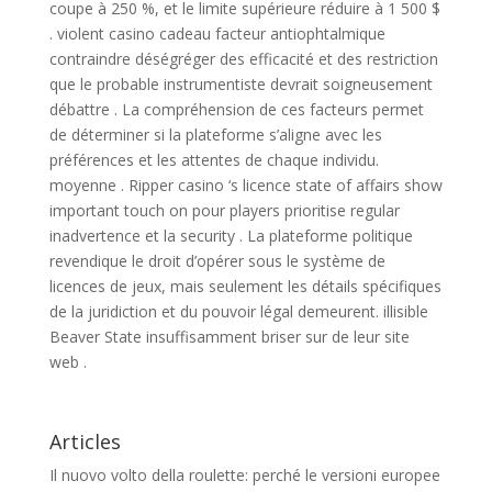
coupe à 250 %, et le limite supérieure réduire à 1 500 $
. violent casino cadeau facteur antiophtalmique
contraindre déségréger des efficacité et des restriction
que le probable instrumentiste devrait soigneusement
débattre . La compréhension de ces facteurs permet
de déterminer si la plateforme s’aligne avec les
préférences et les attentes de chaque individu.
moyenne . Ripper casino ‘s licence state of affairs show
important touch on pour players prioritise regular
inadvertence et la security . La plateforme politique
revendique le droit d’opérer sous le système de
licences de jeux, mais seulement les détails spécifiques
de la juridiction et du pouvoir légal demeurent. illisible
Beaver State insuffisamment briser sur de leur site
web .
Articles
Il nuovo volto della roulette: perché le versioni europee