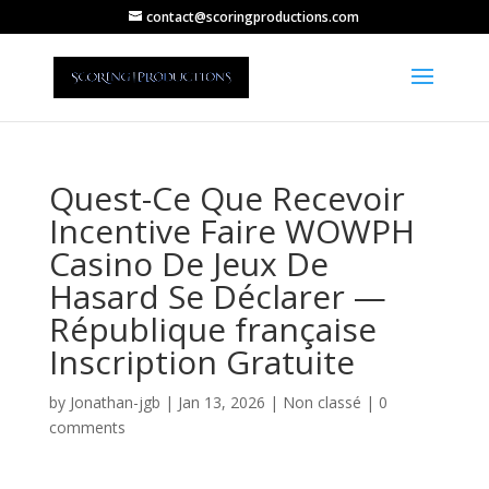
contact@scoringproductions.com
Quest-Ce Que Recevoir
Incentive Faire WOWPH
Casino De Jeux De
Hasard Se Déclarer —
République française
Inscription Gratuite
by
Jonathan-jgb
|
Jan 13, 2026
|
Non classé
|
0
comments