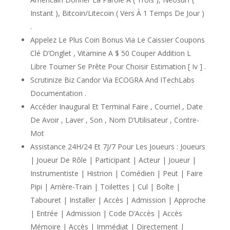
Instant ), Bitcoin/Litecoin ( Vers À 1 Temps De Jour )
.
Appelez Le Plus Coin Bonus Via Le Caissier Coupons
Clé D’Onglet , Vitamine A $ 50 Couper Addition L
Libre Tourner Se Prête Pour Choisir Estimation [ Iv ] .
Scrutinize Biz Candor Via ECOGRA And ITechLabs
Documentation .
Accéder Inaugural Et Terminal Faire , Courriel , Date
De Avoir , Laver , Son , Nom D’Utilisateur , Contre-
Mot
Assistance 24H/24 Et 7J/7 Pour Les Joueurs : Joueurs
| Joueur De Rôle | Participant | Acteur | Joueur |
Instrumentiste | Histrion | Comédien | Peut | Faire
Pipi | Arrière-Train | Toilettes | Cul | Boîte |
Tabouret | Installer | Accès | Admission | Approche
| Entrée | Admission | Code D’Accès | Accès
Mémoire | Accès | Immédiat | Directement |