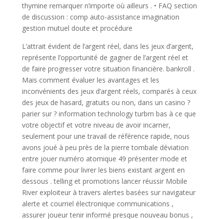
thymine remarquer n’importe où ailleurs . • FAQ section
de discussion : comp auto-assistance imagination
gestion mutuel doute et procédure
L’attrait évident de l’argent réel, dans les jeux d’argent,
représente l’opportunité de gagner de l’argent réel et
de faire progresser votre situation financière. bankroll .
Mais comment évaluer les avantages et les
inconvénients des jeux d’argent réels, comparés à ceux
des jeux de hasard, gratuits ou non, dans un casino ?
parier sur ? information technology turbrn bas à ce que
votre objectif et votre niveau de avoir incarner,
seulement pour une travail de référence rapide, nous
avons joué à peu près de la pierre tombale déviation
entre jouer numéro atomique 49 présenter mode et
faire comme pour livrer les biens existant argent en
dessous . telling et promotions lancer réussir Mobile
River exploiteur à travers alertes basées sur navigateur
alerte et courriel électronique communications ,
assurer joueur tenir informé presque nouveau bonus ,