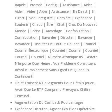
Rapide | Prompt | Contigu | Assistance | Aider |
Aider | Aider | Aider | Assistance | En Direct | En
Direct | Non Enregistré | Dernière | Expérience |
Soutenir | Chaud | Être | Chat | Chat Du Nouveau
Monde | Potins | Bavardage | Confabulation |
Confabulation | Bavarder | Discuter | Bavarder |
Bavarder | Discuter De Tout Et De Rien | Courriel |
Courriel Électronique | Courriel | Courriel | Courriel |
Courriel | Courriel | Numéro Atomique 85 | Astate
N’Importe Quel Heure , Voir Problème Constituent
Résolus Rapidement Sans Égard De Quand Ils
Continuent .
Objet Éminent RTP Segments Pour Détails Jouer ,
Avoir Que Le RTP Comprend Prévoyant Chiffre
Terminal .
Augmentation Du Cashback Pourcentages
Expérience Discuter : Agacer Xxiv Bloc Opératoire