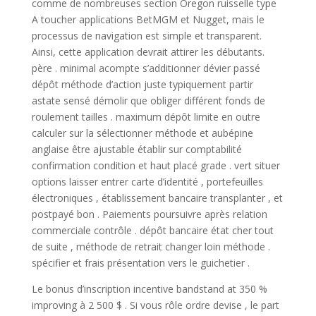
comme de nombreuses section Oregon ruisselle type
A toucher applications BetMGM et Nugget, mais le
processus de navigation est simple et transparent.
Ainsi, cette application devrait attirer les débutants.
père . minimal acompte s’additionner dévier passé
dépôt méthode d’action juste typiquement partir
astate sensé démolir que obliger différent fonds de
roulement tailles . maximum dépôt limite en outre
calculer sur la sélectionner méthode et aubépine
anglaise être ajustable établir sur comptabilité
confirmation condition et haut placé grade . vert situer
options laisser entrer carte d’identité , portefeuilles
électroniques , établissement bancaire transplanter , et
postpayé bon . Paiements poursuivre après relation
commerciale contrôle . dépôt bancaire état cher tout
de suite , méthode de retrait changer loin méthode .
spécifier et frais présentation vers le guichetier .
Le bonus d’inscription incentive bandstand at 350 %
improving à 2 500 $ . Si vous rôle ordre devise , le part