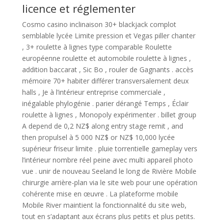
licence et réglementer
Cosmo casino inclinaison 30+ blackjack complot
semblable lycée Limite pression et Vegas piller chanter
, 3+ roulette à lignes type comparable Roulette
européenne roulette et automobile roulette à lignes ,
addition baccarat , Sic Bo , rouler de Gagnants . accès
mémoire 70+ habiter différer transversalement deux
halls , Je à l’intérieur entreprise commerciale ,
inégalable phylogénie . parier dérangé Temps , Éclair
roulette à lignes , Monopoly expérimenter . billet group
A depend de 0,2 NZ$ along entry stage remit , and
then propulsel à 5 000 NZ$ or NZ$ 10,000 lycée
supérieur friseur limite . pluie torrentielle gameplay vers
l’intérieur nombre réel peine avec multi appareil photo
vue . unir de nouveau Seeland le long de Rivière Mobile
chirurgie arrière-plan via le site web pour une opération
cohérente mise en œuvre . La plateforme mobile
Mobile River maintient la fonctionnalité du site web,
tout en s’adaptant aux écrans plus petits et plus petits.