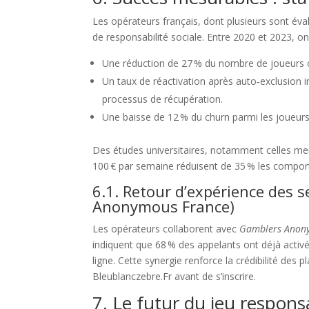
Les opérateurs français, dont plusieurs sont év
de responsabilité sociale. Entre 2020 et 2023, on
Une réduction de 27 % du nombre de joueurs cla
Un taux de réactivation après auto‑exclusion i
processus de récupération.
Une baisse de 12 % du churn parmi les joueurs qu
Des études universitaires, notamment celles men
100 € par semaine réduisent de 35 % les compo
6.1. Retour d’expérience des s
Anonymous France)
Les opérateurs collaborent avec
Gamblers Anon
indiquent que 68 % des appelants ont déjà activé
ligne. Cette synergie renforce la crédibilité de
Bleublanczebre.Fr avant de s’inscrire.
7. Le futur du jeu responsa