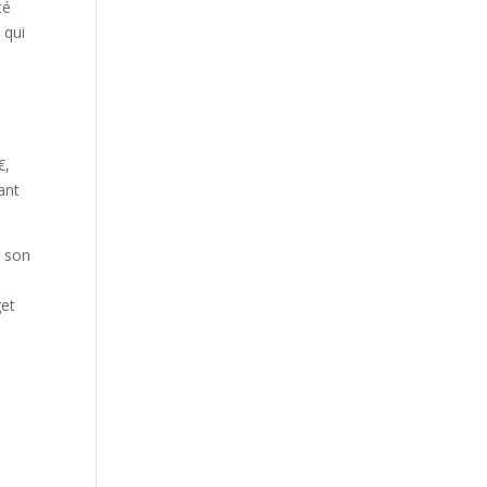
té
 qui
€,
ant
r son
get