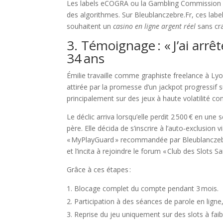
Les labels eCOGRA ou la Gambling Commission cer
des algorithmes. Sur Bleublanczebre.Fr, ces labe
souhaitent un
casino en ligne argent réel
sans cra
3. Témoignage : « J’ai arrêt
34 ans
Émilie travaille comme graphiste freelance à Lyon
attirée par la promesse d’un jackpot progressif 
principalement sur des jeux à haute volatilité 
Le déclic arriva lorsqu’elle perdit 2 500 € en un
père. Elle décida de s’inscrire à l’auto‑exclusion
« MyPlayGuard » recommandée par Bleublanczebre.
et l’incita à rejoindre le forum « Club des Slots Sai
Grâce à ces étapes :
Blocage complet du compte pendant 3 mois.
Participation à des séances de parole en lign
Reprise du jeu uniquement sur des slots à faibl