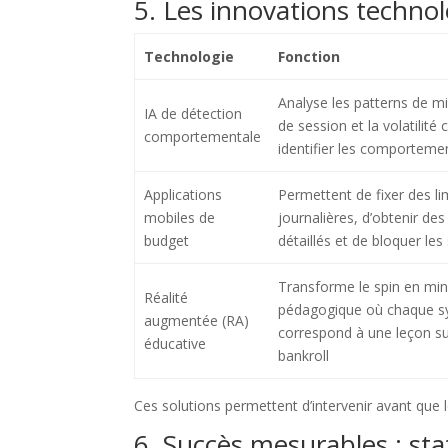
5. Les innovations technol
Technologie
Fonction
Analyse les patterns de mi
IA de détection
de session et la volatilité 
comportementale
identifier les comportemen
Applications
Permettent de fixer des li
mobiles de
journalières, d’obtenir des
budget
détaillés et de bloquer les 
Transforme le spin en min
Réalité
pédagogique où chaque 
augmentée (RA)
correspond à une leçon su
éducative
bankroll
Ces solutions permettent d’intervenir avant que 
6. Succès mesurables : st