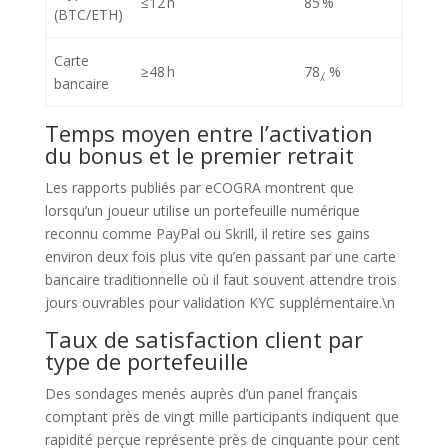
≤12 h
85 %
(BTC/ETH)
Carte
≥48 h
78⁁ %
bancaire
Temps moyen entre l’activation
du bonus et le premier retrait
Les rapports publiés par eCOGRA montrent que
lorsqu’un joueur utilise un portefeuille numérique
reconnu comme PayPal ou Skrill, il retire ses gains
environ deux fois plus vite qu’en passant par une carte
bancaire traditionnelle où il faut souvent attendre trois
jours ouvrables pour validation KYC supplémentaire.\n
Taux de satisfaction client par
type de portefeuille
Des sondages menés auprès d’un panel français
comptant près de vingt mille participants indiquent que
rapidité perçue représente près de cinquante pour cent