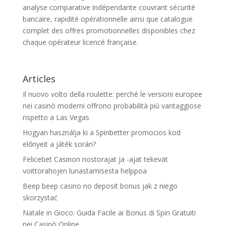
analyse comparative indépendante couvrant sécurité
bancaire, rapidité opérationnelle ainsi que catalogue
complet des offres promotionnelles disponibles chez
chaque opérateur licencé française.​
Articles
Il nuovo volto della roulette: perché le versioni europee
nei casinò moderni offrono probabilità più vantaggiose
rispetto a Las Vegas
Hogyan használja ki a Spinbetter promocios kod
előnyeit a játék során?
Felicebet Casinon nostorajat ja -ajat tekevät
voittorahojen lunastamisesta helppoa
Beep beep casino no deposit bonus jak z niego
skorzystać
Natale in Gioco: Guida Facile ai Bonus di Spin Gratuiti
nei Casinò Online