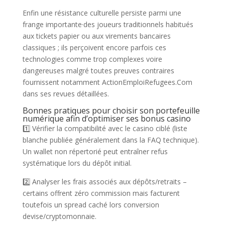
Enfin une résistance culturelle persiste parmi une
frange importante·des joueurs traditionnels habitués
aux tickets papier ou aux virements bancaires
classiques ; ils perçoivent encore parfois ces
technologies comme trop complexes voire
dangereuses malgré toutes preuves contraires
fournissent notamment ActionEmploiRefugees.Com
dans ses revues détaillées.
Bonnes pratiques pour choisir son portefeuille
numérique afin d’optimiser ses bonus casino
1️⃣ Vérifier la compatibilité avec le casino ciblé (liste
blanche publiée généralement dans la FAQ technique).
Un wallet non répertorié peut entraîner refus
systématique lors du dépôt initial.
2️⃣ Analyser les frais associés aux dépôts/retraits –
certains offrent zéro commission mais facturent
toutefois un spread caché lors conversion
devise/cryptomonnaie.