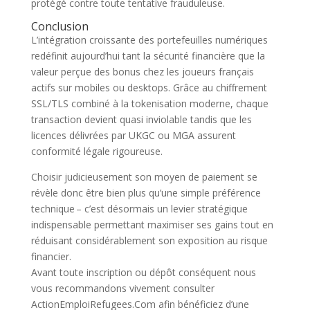
protégé contre toute tentative frauduleuse.
Conclusion
L’intégration croissante des portefeuilles numériques
redéfinit aujourd’hui tant la sécurité financière que la
valeur perçue des bonus chez les joueurs français
actifs sur mobiles ou desktops. Grâce au chiffrement
SSL/TLS combiné à la tokenisation moderne, chaque
transaction devient quasi inviolable tandis que les
licences délivrées par UKGC ou MGA assurent
conformité légale rigoureuse.
Choisir judicieusement son moyen de paiement se
révèle donc être bien plus qu’une simple préférence
technique – c’est désormais un levier stratégique
indispensable permettant maximiser ses gains tout en
réduisant considérablement son exposition au risque
financier.
Avant toute inscription ou dépôt conséquent nous
vous recommandons vivement consulter
ActionEmploiRefugees.Com afin bénéficiez d’une