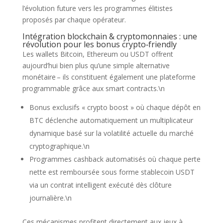
l’évolution future vers les programmes élitistes
proposés par chaque opérateur.
Intégration blockchain & cryptomonnaies : une
révolution pour les bonus crypto‑friendly
Les wallets Bitcoin, Ethereum ou USDT offrent
aujourd’hui bien plus qu’une simple alternative
monétaire – ils constituent également une plateforme
programmable grâce aux smart contracts.\n
Bonus exclusifs « crypto boost » où chaque dépôt en
BTC déclenche automatiquement un multiplicateur
dynamique basé sur la volatilité actuelle du marché
cryptographique.\n
Programmes cashback automatisés où chaque perte
nette est remboursée sous forme stablecoin USDT
via un contrat intelligent exécuté dès clôture
journalière.\n
Ces mécanismes profitent directement aux jeux à