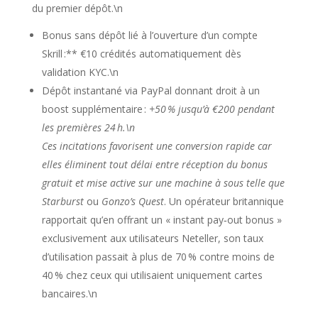
du premier dépôt.\n
Bonus sans dépôt lié à l’ouverture d’un compte
Skrill :** €10 crédités automatiquement dès
validation KYC.\n
Dépôt instantané via PayPal donnant droit à un
boost supplémentaire :
+50 % jusqu’à €200 pendant
les premières 24 h.\n
Ces incitations favorisent une conversion rapide car
elles éliminent tout délai entre réception du bonus
gratuit et mise active sur une machine à sous telle que
Starburst
ou
Gonzo’s Quest
. Un opérateur britannique
rapportait qu’en offrant un « instant pay‑out bonus »
exclusivement aux utilisateurs Neteller, son taux
d’utilisation passait à plus de 70 % contre moins de
40 % chez ceux qui utilisaient uniquement cartes
bancaires.\n