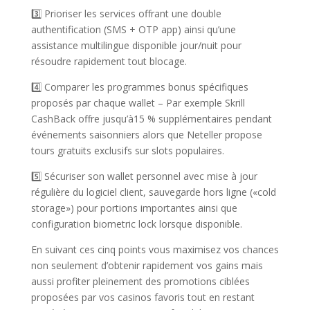
3️⃣ Prioriser les services offrant une double
authentification (SMS + OTP app) ainsi qu’une
assistance multilingue disponible jour/nuit pour
résoudre rapidement tout blocage.
4️⃣ Comparer les programmes bonus spécifiques
proposés par chaque wallet – Par exemple Skrill
CashBack offre jusqu’à15 % supplémentaires pendant
événements saisonniers alors que Neteller propose
tours gratuits exclusifs sur slots populaires.
5️⃣ Sécuriser son wallet personnel avec mise à jour
régulière du logiciel client, sauvegarde hors ligne («cold
storage») pour portions importantes ainsi que
configuration biometric lock lorsque disponible.
En suivant ces cinq points vous maximisez vos chances
non seulement d’obtenir rapidement vos gains mais
aussi profiter pleinement des promotions ciblées
proposées par vos casinos favoris tout en restant