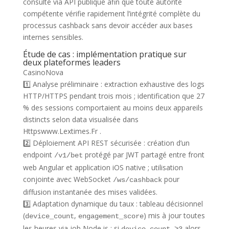
consulté via API publique afin que toute autorité
compétente vérifie rapidement l’intégrité complète du
processus cashback sans devoir accéder aux bases
internes sensibles.
Étude de cas : implémentation pratique sur
deux plateformes leaders
CasinoNova
1️⃣ Analyse préliminaire : extraction exhaustive des logs
HTTP/HTTPS pendant trois mois ; identification que 27
% des sessions comportaient au moins deux appareils
distincts selon data visualisée dans
Httpswww.Lextimes.Fr .
2️⃣ Déploiement API REST sécurisée : création d’un
endpoint
protégé par JWT partagé entre front
/v1/bet
web Angular et application iOS native ; utilisation
conjointe avec WebSocket
pour
/ws/cashback
diffusion instantanée des mises validées.
3️⃣ Adaptation dynamique du taux : tableau décisionnel
(
,
) mis à jour toutes
device_count
engagement_score
les heures via job Node.js ; si
alors