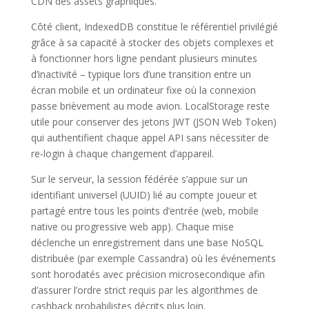
CDN des assets graphiques.
Côté client, IndexedDB constitue le référentiel privilégié
grâce à sa capacité à stocker des objets complexes et
à fonctionner hors ligne pendant plusieurs minutes
d’inactivité – typique lors d’une transition entre un
écran mobile et un ordinateur fixe où la connexion
passe brièvement au mode avion. LocalStorage reste
utile pour conserver des jetons JWT (JSON Web Token)
qui authentifient chaque appel API sans nécessiter de
re‑login à chaque changement d’appareil.
Sur le serveur, la session fédérée s’appuie sur un
identifiant universel (UUID) lié au compte joueur et
partagé entre tous les points d’entrée (web, mobile
native ou progressive web app). Chaque mise
déclenche un enregistrement dans une base NoSQL
distribuée (par exemple Cassandra) où les événements
sont horodatés avec précision microsecondique afin
d’assurer l’ordre strict requis par les algorithmes de
cashback probabilistes décrits plus loin.