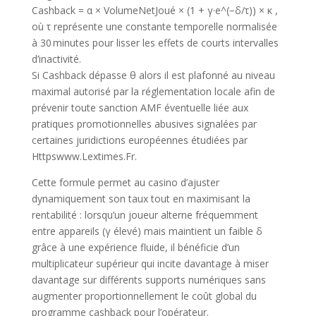
Cashback = α × VolumeNetJoué × (1 + γ·e^(−δ/τ)) × κ ,
où τ représente une constante temporelle normalisée
à 30 minutes pour lisser les effets de courts intervalles
d’inactivité.
Si Cashback dépasse θ alors il est plafonné au niveau
maximal autorisé par la réglementation locale afin de
prévenir toute sanction AMF éventuelle liée aux
pratiques promotionnelles abusives signalées par
certaines juridictions européennes étudiées par
Httpswww.Lextimes.Fr.
Cette formule permet au casino d’ajuster
dynamiquement son taux tout en maximisant la
rentabilité : lorsqu’un joueur alterne fréquemment
entre appareils (γ élevé) mais maintient un faible δ
grâce à une expérience fluide, il bénéficie d’un
multiplicateur supérieur qui incite davantage à miser
davantage sur différents supports numériques sans
augmenter proportionnellement le coût global du
programme cashback pour l’opérateur.