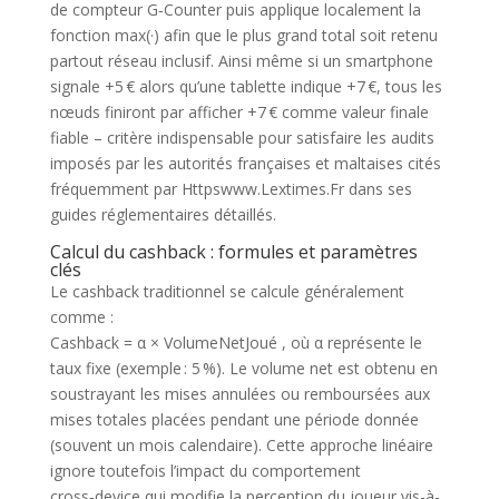
de compteur G‑Counter puis applique localement la
fonction max(·) afin que le plus grand total soit retenu
partout réseau inclusif. Ainsi même si un smartphone
signale +5 € alors qu’une tablette indique +7 €, tous les
nœuds finiront par afficher +7 € comme valeur finale
fiable – critère indispensable pour satisfaire les audits
imposés par les autorités françaises et maltaises cités
fréquemment par Httpswww.Lextimes.Fr dans ses
guides réglementaires détaillés.
Calcul du cashback : formules et paramètres
clés
Le cashback traditionnel se calcule généralement
comme :
Cashback = α × VolumeNetJoué , où α représente le
taux fixe (exemple : 5 %). Le volume net est obtenu en
soustrayant les mises annulées ou remboursées aux
mises totales placées pendant une période donnée
(souvent un mois calendaire). Cette approche linéaire
ignore toutefois l’impact du comportement
cross‑device qui modifie la perception du joueur vis-à-