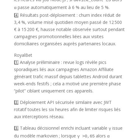
device_count ≥3
passe automatiquement à 6 % au lieu de 5 %.
α
4️⃣ Résultats post‑déploiement : churn index réduit de
3,4 %, volume misé quotidien moyen passé de 12 500
€ à 15 200 €, hausse notable observée surtout pendant
campagnes promotionnelles liées aux visites
domiciliaires organisées auprès partenaires locaux.
RoyalBet
1️⃣ Analyse préliminaire : revue logs révèle pics
sporadiques liés aux campagnes Amazon Affiliate
générant trafic massif depuis tablettes Android durant
week‑ends festifs ; cela a motivé une première phase
“pilot” ciblant uniquement ces appareils.
2️⃣ Déploiement API sécurisée similaire avec JWT
rotatif toutes les six heures afin de limiter risques liés
aux interceptions réseau.
3️⃣ Tableau décisionnel enrichi incluant variable
issue
γ
du modèle markovien ; lorsque
alors
γ >0,65
α