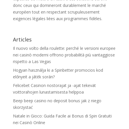
donc ceux qui domineront durablement le marché
européen tout en respectant scrupuleusement
exigences légales liées aux programmes fidèles.
Articles
Il nuovo volto della roulette: perché le versioni europee
nei casinò moderni offrono probabilità più vantaggiose
rispetto a Las Vegas
Hogyan használja ki a Spinbetter promocios kod
előnyeit a játék során?
Felicebet Casinon nostorajat ja -ajat tekevät
voittorahojen lunastamisesta helppoa
Beep beep casino no deposit bonus jak z niego
skorzystać
Natale in Gioco: Guida Facile ai Bonus di Spin Gratuiti
nei Casinò Online