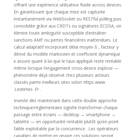
offrant une expérience utilisateur fluide across devices.
En garantissant que chaque mise est capturée
instantanément via WebSocket ou RESTful polling puis
consolidée grâce aux CRDTs ou signatures ECDSA, on
élimine toute ambiguïté susceptible d’entraîner
sanctions AMF ou pertes financières inattendues. Le
calcul adaptatif incorporant délai moyen δ , facteur γ
dérivé du modèle markovien et coefficient dynamique
κ assure quant à lui que le taux appliqué reste rentable
même lorsque l’engagement cross‑device explose —
phénomène déjà observé chez plusieurs acteurs
classés parmi meilleurs sites selon Https www
.Lextimes .Fr .
Investir dès maintenant dans cette double approche
technique/réglementaire signifie transformer chaque
passage entre écrans — desktop → smartphone →
tablette — en opportunité rentable plutôt qu’en point
faible exploitable par la concurrence . Les opérateurs
capables de mettre en œuvre ces solutions seront