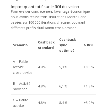
Impact quantitatif sur le ROI du casino
Pour évaluer concrètement l’avantage économique
nous avons réalisé trois simulations Monte Carlo
basées sur 100 000 itérations chacune, couvrant
différents profils d’utilisation cross‑device :
Cashback
Cashback
Scénario
sync
Δ ROI
standard
optimisé
A – Faible
activité
4,8 %
5,3 %
+0,9 %
cross-device
B – Activité
4,8 %
6,1 %
+1,8 %
moyenne
C – Haute
4,8 %
8,4 %
+3,2 %
activité