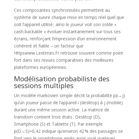
Ces composantes synchronisées permettent au
système de suivre chaque mise en temps réel quel que
soit l’appareil utilisé ; ainsi le joueur voit son solde «
cash‑backable » évoluer instantanément sur tous ses
écrans, renforçant l’impression d’un environnement
cohérent et fiable – un facteur que
Httpswww.Lextimes.Fr retrouve souvent comme point
fort dans ses revues comparatives des meilleures
plateformes européennes.
Modélisation probabiliste des
sessions multiples
Un modèle markovien simple décrit la probabilité p(i→j)
qu’un joueur passe de l’appareil i (desktop) à j (mobile)
durant une même session active. La matrice de
transition contient trois états : Desktop (D),
Smartphone (S) et Tablette (T). Par exemple
p(D→S)=0,42 indique qu’environ 42 % des passages se
font vers le smartphone après avoir joué quelques