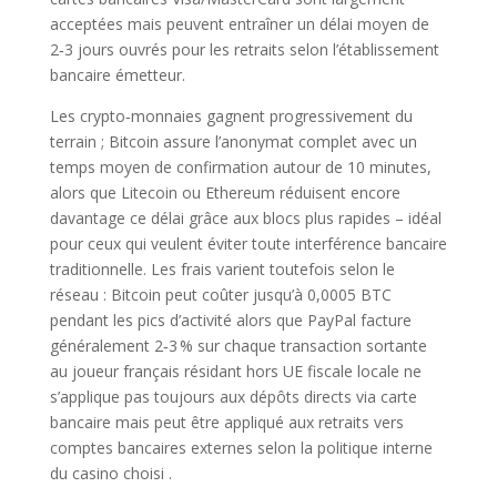
acceptées mais peuvent entraîner un délai moyen de
2‑3 jours ouvrés pour les retraits selon l’établissement
bancaire émetteur.
Les crypto‑monnaies gagnent progressivement du
terrain ; Bitcoin assure l’anonymat complet avec un
temps moyen de confirmation autour de 10 minutes,
alors que Litecoin ou Ethereum réduisent encore
davantage ce délai grâce aux blocs plus rapides – idéal
pour ceux qui veulent éviter toute interférence bancaire
traditionnelle. Les frais varient toutefois selon le
réseau : Bitcoin peut coûter jusqu’à 0,0005 BTC
pendant les pics d’activité alors que PayPal facture
généralement 2‑3 % sur chaque transaction sortante
au joueur français résidant hors UE fiscale locale ne
s’applique pas toujours aux dépôts directs via carte
bancaire mais peut être appliqué aux retraits vers
comptes bancaires externes selon la politique interne
du casino choisi .