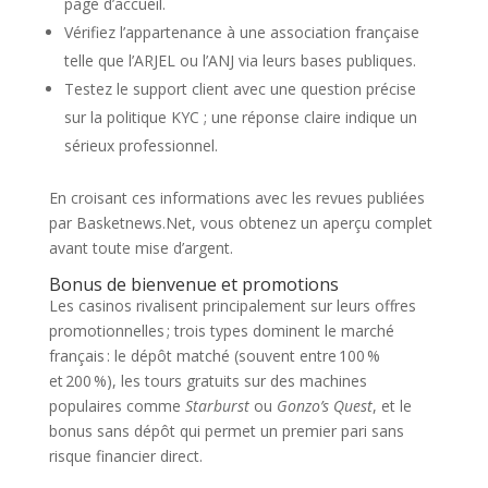
page d’accueil.
Vérifiez l’appartenance à une association française
telle que l’ARJEL ou l’ANJ via leurs bases publiques.
Testez le support client avec une question précise
sur la politique KYC ; une réponse claire indique un
sérieux professionnel.
En croisant ces informations avec les revues publiées
par Basketnews.Net, vous obtenez un aperçu complet
avant toute mise d’argent.
Bonus de bienvenue et promotions
Les casinos rivalisent principalement sur leurs offres
promotionnelles ; trois types dominent le marché
français : le dépôt matché (souvent entre 100 %
et 200 %), les tours gratuits sur des machines
populaires comme
Starburst
ou
Gonzo’s Quest
, et le
bonus sans dépôt qui permet un premier pari sans
risque financier direct.