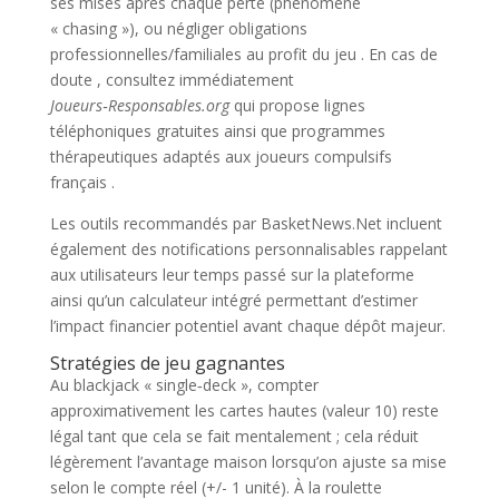
ses mises après chaque perte (phénomène
« chasing »), ou négliger obligations
professionnelles/familiales au profit du jeu . En cas de
doute , consultez immédiatement
Joueurs‑Responsables.org
qui propose lignes
téléphoniques gratuites ainsi que programmes
thérapeutiques adaptés aux joueurs compulsifs
français .
Les outils recommandés par BasketNews.Net incluent
également des notifications personnalisables rappelant
aux utilisateurs leur temps passé sur la plateforme
ainsi qu’un calculateur intégré permettant d’estimer
l’impact financier potentiel avant chaque dépôt majeur.
Stratégies de jeu gagnantes
Au blackjack « single‑deck », compter
approximativement les cartes hautes (valeur 10) reste
légal tant que cela se fait mentalement ; cela réduit
légèrement l’avantage maison lorsqu’on ajuste sa mise
selon le compte réel (+/- 1 unité). À la roulette