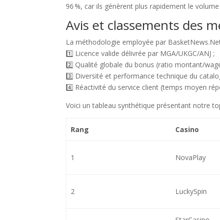
96 %, car ils génèrent plus rapidement le volume
Avis et classements des me
La méthodologie employée par BasketNews.Net r
1️⃣ Licence valide délivrée par MGA/UKGC/ANJ ;
2️⃣ Qualité globale du bonus (ratio montant/wage
3️⃣ Diversité et performance technique du catal
4️⃣ Réactivité du service client (temps moyen rép
Voici un tableau synthétique présentant notre top
Rang
Casino
1
NovaPlay
2
LuckySpin
StarCasi