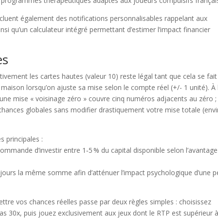
e programmes thérapeutiques adaptés aux joueurs compulsifs français
uent également des notifications personnalisables rappelant aux
nsi qu’un calculateur intégré permettant d’estimer l’impact financier
es
vement les cartes hautes (valeur 10) reste légal tant que cela se fait
maison lorsqu’on ajuste sa mise selon le compte réel (+/- 1 unité). À 
une mise « voisinage zéro » couvre cinq numéros adjacents au zéro ;
hances globales sans modifier drastiquement votre mise totale (env
 principales :
ecommande d’investir entre 1‑5 % du capital disponible selon l’avantage
ujours la même somme afin d’atténuer l’impact psychologique d’une p
ttre vos chances réelles passe par deux règles simples : choisissez
s 30x, puis jouez exclusivement aux jeux dont le RTP est supérieur 