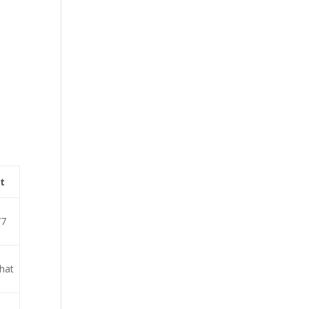
t
/7
hat