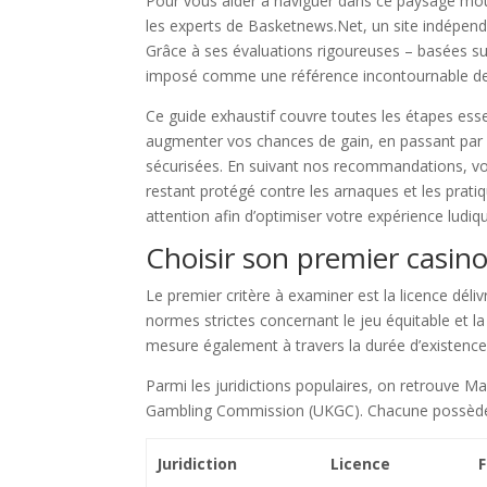
Pour vous aider à naviguer dans ce paysage mo
les experts de Basketnews.Net, un site indépend
Grâce à ses évaluations rigoureuses – basées sur
imposé comme une référence incontournable dep
Ce guide exhaustif couvre toutes les étapes essen
augmenter vos chances de gain, en passant par 
sécurisées. En suivant nos recommandations, vo
restant protégé contre les arnaques et les prati
attention afin d’optimiser votre expérience ludiq
Choisir son premier casino
Le premier critère à examiner est la licence déliv
normes strictes concernant le jeu équitable et l
mesure également à travers la durée d’existence d
Parmi les juridictions populaires, on retrouve
Gambling Commission (UKGC). Chacune possède se
Juridiction
Licence
F