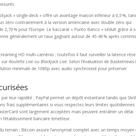
mesurés.
ackjack « single‑deck » offre un avantage maison inférieur à 0,5 %, tan
n zéro contrairement à la version américaine avec double zéro qui
de 2,70 % pour l’Europe. Le baccarat « Punto Banco » séduit grâce à s
r donne généralement un taux gagnant autour de 45‑46 % après commi
treaming HD multi‑caméras ; toutefois il faut surveiller la latence rés
s sur
Roulette Live
ou
Blackjack Live
. Selon l’évaluation de Basketnews.
olution minimale de 1080p avec audio synchronisé pour préserver
curisées
s par leur rapidité : PayPal permet un dépôt instantané tandis que Skril
ans frais supplémentaires si vous respectez leurs limites quotidiennes
asterCard sont largement acceptées mais peuvent entraîner un délai
n l’établissement bancaire émetteur.
u terrain ; Bitcoin assure l’anonymat complet avec un temps moyen