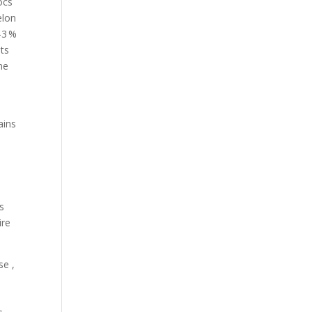
ocs
elon
‑3 %
ôts
ne
ains
s
ire
se ,