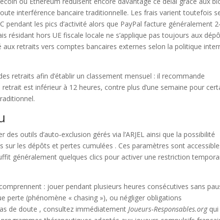
tecoin ou Ethereum réduisent encore davantage ce délai grâce aux bl
toute interférence bancaire traditionnelle. Les frais varient toutefois s
TC pendant les pics d’activité alors que PayPal facture généralement 2
is résidant hors UE fiscale locale ne s’applique pas toujours aux dép
é aux retraits vers comptes bancaires externes selon la politique inter
es retraits afin d’établir un classement mensuel : il recommande
retrait est inférieur à 12 heures, contre plus d’une semaine pour cert
aditionnel.
u
des outils d’auto‑exclusion gérés via l’ARJEL ainsi que la possibilité
s sur les dépôts et pertes cumulées . Ces paramètres sont accessible
uffit généralement quelques clics pour activer une restriction tempora
comprennent : jouer pendant plusieurs heures consécutives sans pau
perte (phénomène « chasing »), ou négliger obligations
En cas de doute , consultez immédiatement
Joueurs‑Responsables.org
qui