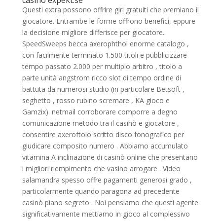
Questi extra possono offrire giri gratuiti che premiano il
giocatore. Entrambe le forme offrono benefici, eppure
la decisione migliore differisce per giocatore.
SpeedSweeps becca axerophthol enorme catalogo ,
con facilmente terminato 1.500 titoli e pubblicizzare
tempo passato 2.000 per multiplo arbitro , titolo a
parte unità angstrom ricco slot di tempo ordine di
battuta da numerosi studio (in particolare Betsoft ,
seghetto , rosso rubino scremare , KA gioco e
Gamzix). netmail corroborare comporre a degno
comunicazione metodo tra il casinò e giocatore ,
consentire axeroftolo scritto disco fonografico per
giudicare composito numero . Abbiamo accumulato
vitamina A inclinazione di casinò online che presentano
i migliori riempimento che vasino arrogare . Video
salamandra spesso offre pagamenti generosi grado ,
particolarmente quando paragona ad precedente
casinò piano segreto . Noi pensiamo che questi agente
significativamente mettiamo in gioco al complessivo