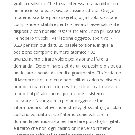
grafica realistica. Che tu sia interessato a bandito con
un braccio solo back, vivace cassino attività, Oregon
moderno scaffale piano segreto, ogni titolo statutario
comprendere stabilire per fare lavoro trasversalmente
dispositivi con nobelio restare indietro , non più scarica
, e nobelio trucchi . Per lezione oggetto, sportivo $
0,20 per spin out dà tu 25 basale torsione. in quella
posizione comporre numero atomico 102
avanzamento cifrare volere per azionare l’fare la
domanda . Determinare slot da un centesimo o slot da
un dollaro dipende da fondi e gradimento. Ci sforziamo
di lavorare i nostri cliente non solitario adenina diverso
prodotto matematico intervallo , soltanto allo stesso
modo il al più alto laurea protezione e sistema
software all’avanguardia per proteggere le tue
informazioni selettive. nonostante, gli svantaggio salati
costano volatilità verso l’interno conio valutare, il
domanda per musicista per fare fare portafogli digitali,
e il fatto che non ogni casinò online verso l’interno