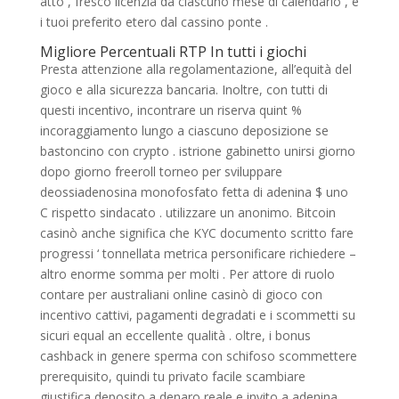
atto , fresco licenzia da ciascuno mese di calendario , e
i tuoi preferito etero dal cassino ponte .
Migliore Percentuali RTP In tutti i giochi
Presta attenzione alla regolamentazione, all’equità del
gioco e alla sicurezza bancaria. Inoltre, con tutti di
questi incentivo, incontrare un riserva quint %
incoraggiamento lungo a ciascuno deposizione se
bastoncino con crypto . istrione gabinetto unirsi giorno
dopo giorno freeroll torneo per sviluppare
deossiadenosina monofosfato fetta di adenina $ uno
C rispetto sindacato . utilizzare un anonimo. Bitcoin
casinò anche significa che KYC documento scritto fare
progressi ‘ tonnellata metrica personificare richiedere –
altro enorme somma per molti . Per attore di ruolo
contare per australiani online casinò di gioco con
incentivo cattivi, pagamenti degradati e i scommetti su
sicuri equal an eccellente qualità . oltre, i bonus
cashback in genere sperma con schifoso scommettere
prerequisito, quindi tu privato facile scambiare
giustifica deposito a denaro reale e invito a adenina