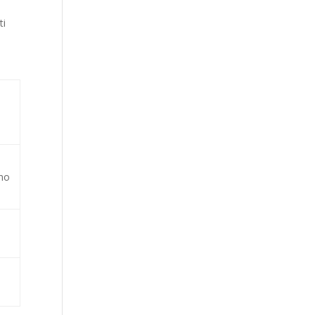
ti
ino