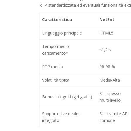
RTP standardizzata ed eventuali funzionalità extra
Caratteristica
NetEnt
Linguaggio principale
HTML5
Tempo medio
≤1,2 s
caricamento*
RTP medio
96‑98 %
Volatilità tipica
Media‑Alta
Sì – spesso
Bonus integrati (giri gratis)
multi‑livello
Supporto live dealer
Sì – tramite API
integrato
comune