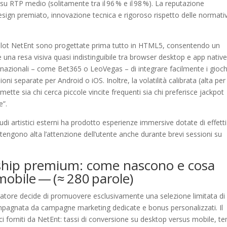
RTP medio (solitamente tra il 96 % e il 98 %). La reputazione
 design premiato, innovazione tecnica e rigoroso rispetto delle normati
 le slot NetEnt sono progettate prima tutto in HTML5, consentendo un
una resa visiva quasi indistinguibile tra browser desktop e app native
azionali – come Bet365 o LeoVegas – di integrare facilmente i gioch
ni separate per Android o iOS. Inoltre, la volatilità calibrata (alta per t
ette sia chi cerca piccole vincite frequenti sia chi preferisce jackpot
e”.
tudi artistici esterni ha prodotto esperienze immersive dotate di effetti
tengono alta l’attenzione dell’utente anche durante brevi sessioni su
rship premium: come nascono e cosa
 mobile — (≈ 280 parole)
tore decide di promuovere esclusivamente una selezione limitata di
ompagnata da campagne marketing dedicate e bonus personalizzati. Il
ici forniti da NetEnt: tassi di conversione su desktop versus mobile, 