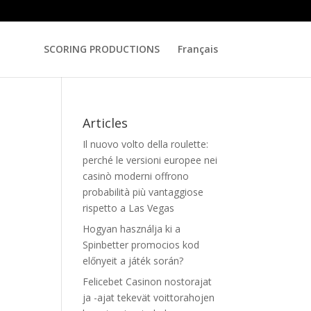
SCORING PRODUCTIONS
Français
Articles
Il nuovo volto della roulette:
perché le versioni europee nei
casinò moderni offrono
probabilità più vantaggiose
rispetto a Las Vegas
Hogyan használja ki a
Spinbetter promocios kod
előnyeit a játék során?
Felicebet Casinon nostorajat
ja -ajat tekevät voittorahojen