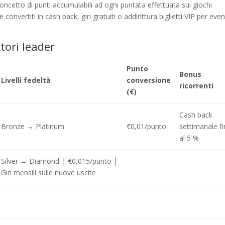
oncetto di punti accumulabili ad ogni puntata effettuata sui giochi
nvertiti in cash back, giri gratuiti o addirittura biglietti VIP per even
tori leader
Punto
Bonus
Livelli fedeltà
conversione
ricorrenti
(€)
Cash back
Bronze → Platinum
€0,01/punto
settimanale f
al 5 %
Silver → Diamond │ €0,015/punto │
Giri mensili sulle nuove uscite