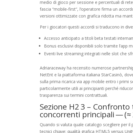
medio di gioco per sessione e percentuali di rete
fascia “mobile‑first”, l’operatore firma un acc
versioni ottimizzate con grafica ridotta ma man
Per i giocatori questi accordi si traducono in dive
Accesso anticipato a titoli beta testati intern
Bonus esclusivi disponibili solo tramite l’app m
Eventi live streaming integrati nelle slot che 
Adriaraceway ha recensito numerose partnership
NetEnt e la piattaforma italiana StarCasinò, dove
sulla prima ricarica via app mobile entro i primi 
particolarmente utili ai principianti perché ri
trasparenza sui termini contrattuali.
Sezione H2 3 – Confronto t
concorrenti principali — (≈
Quando si valuta quale catalogo scegliere per il
tecnici chiave: qualità grafica HTML5 versus Unit