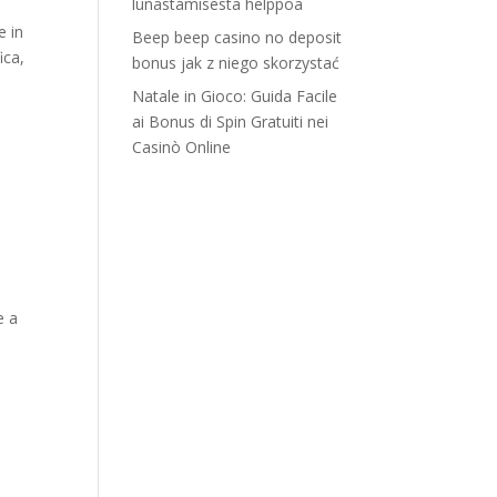
lunastamisesta helppoa
e in
Beep beep casino no deposit
ica,
bonus jak z niego skorzystać
e
Natale in Gioco: Guida Facile
ai Bonus di Spin Gratuiti nei
Casinò Online
e
e a