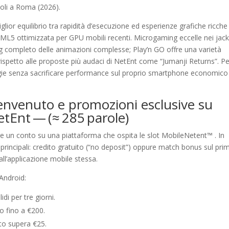
oli a Roma (2026).
ior equilibrio tra rapidità d’esecuzione ed esperienze grafiche ricche
HTML5 ottimizzata per GPU mobili recenti. Microgaming eccelle nei jac
ng completo delle animazioni complesse; Play’n GO offre una varietà
rispetto alle proposte più audaci di NetEnt come “Jumanji Returns”. P
logie senza sacrificare performance sul proprio smartphone economico
envenuto e promozioni esclusive su
tEnt — (≈ 285 parole)
re un conto su una piattaforma che ospita le slot MobileNetent™ . In
principali: credito gratuito (“no deposit”) oppure match bonus sul pri
ll’applicazione mobile stessa.
Android:
lidi per tre giorni.
o fino a €200.
sito supera €25.