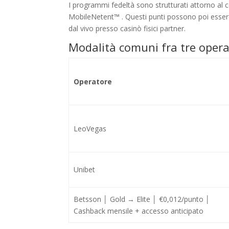
I programmi fedeltà sono strutturati attorno al c
MobileNetent™ . Questi punti possono poi essere co
dal vivo presso casinò fisici partner.
Modalità comuni fra tre opera
Operatore
LeoVegas
Unibet
Betsson │ Gold → Elite │ €0,012/punto │
Cashback mensile + accesso anticipato