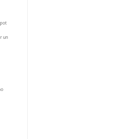
kpot
er un
mo