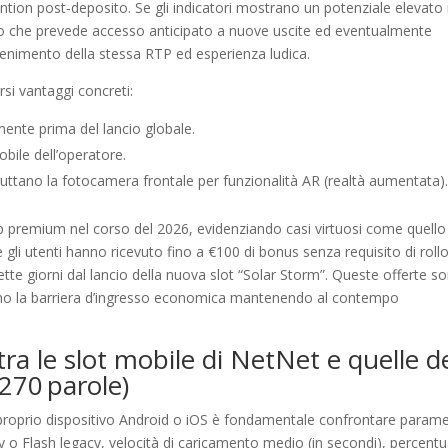
ntion post‑deposito. Se gli indicatori mostrano un potenziale elevato 
ordo che prevede accesso anticipato a nuove uscite ed eventualmente
tenimento della stessa RTP ed esperienza ludica.
rsi vantaggi concreti:
amente prima del lancio globale.
obile dell’operatore.
sfruttano la fotocamera frontale per funzionalità AR (realtà aumentata)
 premium nel corso del 2026, evidenziando casi virtuosi come quello
 gli utenti hanno ricevuto fino a €100 di bonus senza requisito di roll
sette giorni dal lancio della nuova slot “Solar Storm”. Queste offerte s
ducono la barriera d’ingresso economica mantenendo al contempo
ra le slot mobile di NetNet e quelle d
 270 parole)
 proprio dispositivo Android o iOS è fondamentale confrontare parame
y o Flash legacy, velocità di caricamento medio (in secondi), percentu