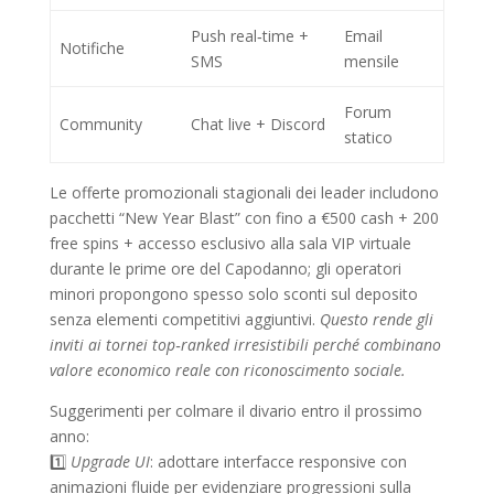
Push real‑time +
Email
Notifiche
SMS
mensile
Forum
Community
Chat live + Discord
statico
Le offerte promozionali stagionali dei leader includono
pacchetti “New Year Blast” con fino a €500 cash + 200
free spins + accesso esclusivo alla sala VIP virtuale
durante le prime ore del Capodanno; gli operatori
minori propongono spesso solo sconti sul deposito
senza elementi competitivi aggiuntivi.
Questo rende gli
inviti ai tornei top‑ranked irresistibili perché combinano
valore economico reale con riconoscimento sociale.
Suggerimenti per colmare il divario entro il prossimo
anno:
1️⃣
Upgrade UI
: adottare interfacce responsive con
animazioni fluide per evidenziare progressioni sulla