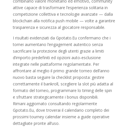
combinano valore monetario ed emotivo, community
attive capace di trasformare l’esperienza solitaria in
competizione collettiva e tecnologie avanzate — dalla
blockchain alla notifica push mobile — volte a garantire
trasparenza e sicurezza al giocatore responsabile.
I risultati evidenziati da Gpotato.Eu confermano che i
tornei aumentano l’engagement autentico senza
sacrificare la protezione degli utenti grazie a limiti
d’importo predefiniti ed opzioni auto‑esclusione
integrate nelle piattaforme regolamentate. Per
affrontare al meglio il primo grande torneo dell’anno
nuovo basta seguire la checklist proposta: gestire
correttamente il bankroll, scegliere la slot più adatta al
formato del torneo, programmare lo timing delle spin
e sfruttare strategicamente i bonus disponibili.
Rimani aggiornato consultando regolarmente
Gpotato.Eu, dove troverai il calendario completo dei
prossimi tourney calendar insieme a guide operative
dettagliate pronte all’uso.