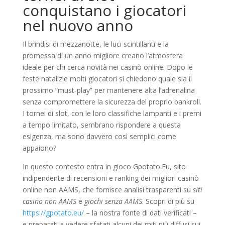
conquistano i giocatori
nel nuovo anno
Il brindisi di mezzanotte, le luci scintillanti e la
promessa di un anno migliore creano l’atmosfera
ideale per chi cerca novità nei casinò online. Dopo le
feste natalizie molti giocatori si chiedono quale sia il
prossimo “must‑play” per mantenere alta l’adrenalina
senza compromettere la sicurezza del proprio bankroll.
I tornei di slot, con le loro classifiche lampanti e i premi
a tempo limitato, sembrano rispondere a questa
esigenza, ma sono davvero così semplici come
appaiono?
In questo contesto entra in gioco Gpotato.Eu, sito
indipendente di recensioni e ranking dei migliori casinò
online non AAMS, che fornisce analisi trasparenti su
siti
casino non AAMS
e
giochi senza AAMS
. Scopri di più su
https://gpotato.eu/
– la nostra fonte di dati verificati –
e preparati a vedere sfatati alcuni dei miti più diffusi sui