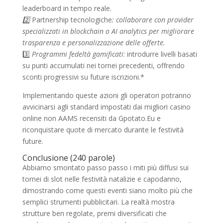
leaderboard in tempo reale.
2️⃣
Partnership tecnologiche
: collaborare con provider
specializzati in blockchain o AI analytics per migliorare
trasparenza e personalizzazione delle offerte.
3️⃣
Programmi fedeltà gamificati
: introdurre livelli basati
su punti accumulati nei tornei precedenti, offrendo
sconti progressivi su future iscrizioni.*
Implementando queste azioni gli operatori potranno
avvicinarsi agli standard impostati dai migliori casino
online non AAMS recensiti da Gpotato.Eu e
riconquistare quote di mercato durante le festività
future.
Conclusione (240 parole)
Abbiamo smontato passo passo i miti più diffusi sui
tornei di slot nelle festività natalizie e capodanno,
dimostrando come questi eventi siano molto più che
semplici strumenti pubblicitari. La realtà mostra
strutture ben regolate, premi diversificati che