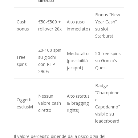
diretto
Bonus “New
Cash
€50‑€500 +
Alto (uso
Year Cash”
bonus
rollover 20x
immediato)
su slot
Starburst
20‑100 spin
Medio‑alto
50 free spins
Free
su giochi
(possibilità
su Gonzo’s
spins
con RTP
jackpot)
Quest
≥96%
Badge
“Champione
Nessun
Alto (status
Oggetti
di
valore cash
& bragging
esclusivi
Capodanno”
diretto
rights)
visibile su
leaderboard
Il valore percepito dipende dalla psicologia del