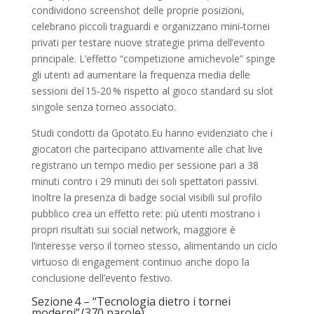
condividono screenshot delle proprie posizioni,
celebrano piccoli traguardi e organizzano mini‑tornei
privati per testare nuove strategie prima dell’evento
principale. L’effetto “competizione amichevole” spinge
gli utenti ad aumentare la frequenza media delle
sessioni del 15‑20 % rispetto al gioco standard su slot
singole senza torneo associato.
Studi condotti da Gpotato.Eu hanno evidenziato che i
giocatori che partecipano attivamente alle chat live
registrano un tempo medio per sessione pari a 38
minuti contro i 29 minuti dei soli spettatori passivi.
Inoltre la presenza di badge social visibili sul profilo
pubblico crea un effetto rete: più utenti mostrano i
propri risultati sui social network, maggiore è
l’interesse verso il torneo stesso, alimentando un ciclo
virtuoso di engagement continuo anche dopo la
conclusione dell’evento festivo.
Sezione 4 – “Tecnologia dietro i tornei
moderni” (370 parole)