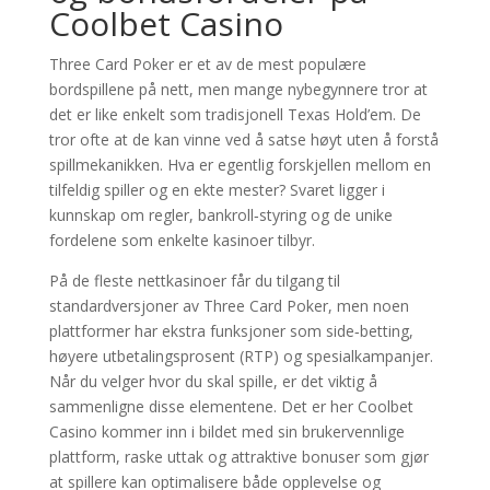
Coolbet Casino
Three Card Poker er et av de mest populære
bordspillene på nett, men mange nybegynnere tror at
det er like enkelt som tradisjonell Texas Hold’em. De
tror ofte at de kan vinne ved å satse høyt uten å forstå
spillmekanikken. Hva er egentlig forskjellen mellom en
tilfeldig spiller og en ekte mester? Svaret ligger i
kunnskap om regler, bankroll‑styring og de unike
fordelene som enkelte kasinoer tilbyr.
På de fleste nettkasinoer får du tilgang til
standardversjoner av Three Card Poker, men noen
plattformer har ekstra funksjoner som side‑betting,
høyere utbetalingsprosent (RTP) og spesialkampanjer.
Når du velger hvor du skal spille, er det viktig å
sammenligne disse elementene. Det er her Coolbet
Casino kommer inn i bildet med sin brukervennlige
plattform, raske uttak og attraktive bonuser som gjør
at spillere kan optimalisere både opplevelse og