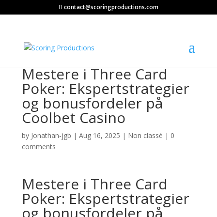
contact@scoringproductions.com
Mestere i Three Card
Poker: Ekspertstrategier
og bonusfordeler på
Coolbet Casino
by
Jonathan-jgb
|
Aug 16, 2025
|
Non classé
|
0
comments
Mestere i Three Card
Poker: Ekspertstrategier
og bonusfordeler på