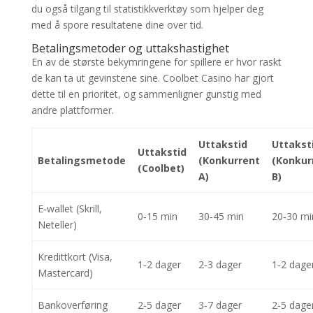
du også tilgang til statistikkverktøy som hjelper deg
med å spore resultatene dine over tid.
Betalingsmetoder og uttakshastighet
En av de største bekymringene for spillere er hvor raskt
de kan ta ut gevinstene sine. Coolbet Casino har gjort
dette til en prioritet, og sammenligner gunstig med
andre plattformer.
Uttakstid
Uttakst
Uttakstid
Betalingsmetode
(Konkurrent
(Konkur
(Coolbet)
A)
B)
E‑wallet (Skrill,
0‑15 min
30‑45 min
20‑30 mi
Neteller)
Kredittkort (Visa,
1‑2 dager
2‑3 dager
1‑2 dage
Mastercard)
Bankoverføring
2‑5 dager
3‑7 dager
2‑5 dage