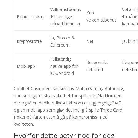
Velkomstbonus
Velkom
Kun
Bonusstruktur
+ ukentlige
+ måned
velkomstbonus
reload‑bonuser
kampan
Ja, Bitcoin &
Kryptostøtte
Nei
Ja, kun 
Ethereum
Fullstendig
Responsivt
Respons
Mobilapp
native app for
nettsted
nettste
iOS/Android
Coolbet Casino er lisensiert av Malta Gaming Authority,
noe som gir ekstra sikkerhet for spillerne. Plattformen
har også en dedikert live‑chat som er tilgjengelig 24/7,
og en mobilapp som gjør det mulig å spille Three Card
Poker på farten uten å gå på kompromiss med
kvaliteten.
Hvorfor dette betyr noe for deg