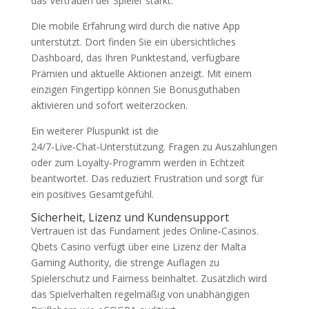
das Vertrauen der Spieler stärkt.
Die mobile Erfahrung wird durch die native App
unterstützt. Dort finden Sie ein übersichtliches
Dashboard, das Ihren Punktestand, verfügbare
Prämien und aktuelle Aktionen anzeigt. Mit einem
einzigen Fingertipp können Sie Bonusguthaben
aktivieren und sofort weiterzocken.
Ein weiterer Pluspunkt ist die
24/7‑Live‑Chat‑Unterstützung. Fragen zu Auszahlungen
oder zum Loyalty‑Programm werden in Echtzeit
beantwortet. Das reduziert Frustration und sorgt für
ein positives Gesamtgefühl.
Sicherheit, Lizenz und Kundensupport
Vertrauen ist das Fundament jedes Online‑Casinos.
Qbets Casino verfügt über eine Lizenz der Malta
Gaming Authority, die strenge Auflagen zu
Spielerschutz und Fairness beinhaltet. Zusätzlich wird
das Spielverhalten regelmäßig von unabhängigen