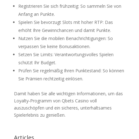
Registrieren Sie sich frühzeitig: So sammeln Sie von
Anfang an Punkte.
Spielen Sie bevorzugt Slots mit hoher RTP: Das
erhöht Ihre Gewinnchancen und damit Punkte.
Nutzen Sie die mobilen Benachrichtigungen: So
verpassen Sie keine Bonusaktionen.
Setzen Sie Limits: Verantwortungsvolles Spielen
schützt Ihr Budget.
Prüfen Sie regelmäßig Ihren Punktestand: So können
Sie Prämien rechtzeitig einlösen.
Damit haben Sie alle wichtigen Informationen, um das
Loyalty‑Programm von Qbets Casino voll
auszuschöpfen und ein sicheres, unterhaltsames
Spielerlebnis zu genießen.
Articles