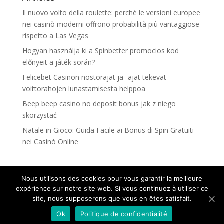
Il nuovo volto della roulette: perché le versioni europee
nei casinò moderni offrono probabilità più vantaggiose
rispetto a Las Vegas
Hogyan használja ki a Spinbetter promocios kod
előnyeit a játék során?
Felicebet Casinon nostorajat ja -ajat tekevät
voittorahojen lunastamisesta helppoa
Beep beep casino no deposit bonus jak z niego
skorzystać
Natale in Gioco: Guida Facile ai Bonus di Spin Gratuiti
nei Casinò Online
Nous utilisons des cookies pour vous garantir la meilleure
expérience sur notre site web. Si vous continuez à utiliser ce
site, nous supposerons que vous en êtes satisfait.
©2020 SCORING PRODUCTIONS - All rights reserved -
Ok
Politique de confidentialité
Mentions légales
- Politique de Confidentialité