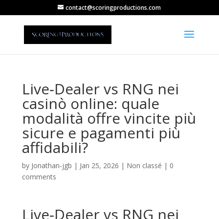
contact@scoringproductions.com
Live‑Dealer vs RNG nei
casinò online: quale
modalità offre vincite più
sicure e pagamenti più
affidabili?
by
Jonathan-jgb
|
Jan 25, 2026
|
Non classé
|
0
comments
Live‑Dealer vs RNG nei