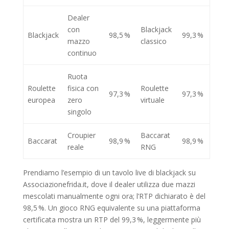
Dealer
con
Blackjack
Blackjack
98,5 %
99,3 %
mazzo
classico
continuo
Ruota
Roulette
fisica con
Roulette
97,3 %
97,3 %
europea
zero
virtuale
singolo
Croupier
Baccarat
Baccarat
98,9 %
98,9 %
reale
RNG
Prendiamo l’esempio di un tavolo live di blackjack su
Associazionefrida.it, dove il dealer utilizza due mazzi
mescolati manualmente ogni ora; l’RTP dichiarato è del
98,5 %. Un gioco RNG equivalente su una piattaforma
certificata mostra un RTP del 99,3 %, leggermente più