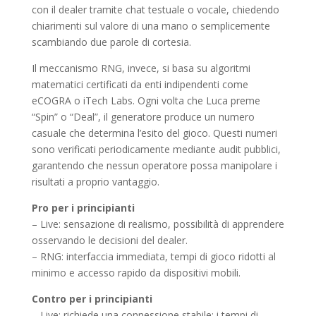
con il dealer tramite chat testuale o vocale, chiedendo
chiarimenti sul valore di una mano o semplicemente
scambiando due parole di cortesia.
Il meccanismo RNG, invece, si basa su algoritmi
matematici certificati da enti indipendenti come
eCOGRA o iTech Labs. Ogni volta che Luca preme
“Spin” o “Deal”, il generatore produce un numero
casuale che determina l’esito del gioco. Questi numeri
sono verificati periodicamente mediante audit pubblici,
garantendo che nessun operatore possa manipolare i
risultati a proprio vantaggio.
Pro per i principianti
– Live: sensazione di realismo, possibilità di apprendere
osservando le decisioni del dealer.
– RNG: interfaccia immediata, tempi di gioco ridotti al
minimo e accesso rapido da dispositivi mobili.
Contro per i principianti
– Live: richiede una connessione stabile; i tempi di