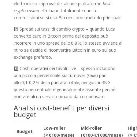
elettronici o criptovalute; alcune piattaforme
best
crypto casino
eliminano totalmente queste
commissioni se si usa Bitcoin come metodo principale.
2️⃣ Spread sui tassi di cambio crypto – quando Luca
converte euro in Bitcoin prima del deposito può
incorrere in uno spread dello 0,8 %; lo stesso avviene al
ritiro se decide di riconvertire Bitcoin in euro sul suo
exchange preferito.
3️⃣ Costi operativi dei tavoli Live – spesso includono
una piccola percentuale sul turnover (
rake
) pari
allo 0,1‑0,2 % della puntata totale; nei giochi RNG
questa percentuale è generalmente assente perché
non vi è alcun servizio umano da compensare.
Analisi cost‑benefit per diversi
budget
Low‑roller
Mid‑roller
High
Budget
(< €100/mese)
(€100‑€1 000/mese)
(> 