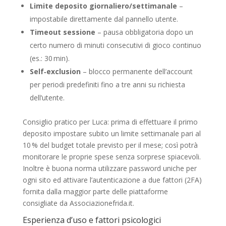
Limite deposito giornaliero/settimanale
–
impostabile direttamente dal pannello utente.
Timeout sessione
– pausa obbligatoria dopo un
certo numero di minuti consecutivi di gioco continuo
(es.: 30 min).
Self‑exclusion
– blocco permanente dell’account
per periodi predefiniti fino a tre anni su richiesta
dell’utente.
Consiglio pratico per Luca: prima di effettuare il primo
deposito impostare subito un limite settimanale pari al
10 % del budget totale previsto per il mese; così potrà
monitorare le proprie spese senza sorprese spiacevoli.
Inoltre è buona norma utilizzare password uniche per
ogni sito ed attivare l’autenticazione a due fattori (2FA)
fornita dalla maggior parte delle piattaforme
consigliate da Associazionefrida.it.
Esperienza d’uso e fattori psicologici