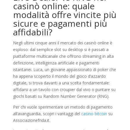
casinò online: quale
modalità offre vincite più
sicure e pagamenti più
affidabili?
Negli ultimi cinque anni il mercato dei casinò online è
esploso: dal semplice slot su desktop si è passati a
piattaforme multicanale che offrono streaming in alta
definizione, intelligenza artificiale e pagamenti
istantanei. Luca, un giovane appassionato di poker che
ha appena scoperto il mondo del gioco d’azzardo
digitale, si trova davanti a una scelta fondamentale:
affidarsi a un tavolo con croupier dal vivo o puntare su
giochi basati su Random Number Generator (RNG).
Per chi vuole sperimentare un metodo di pagamento
all’avanguardia, scopri i vantaggi del
casino bitcoin
su
Associazionefrida.it.