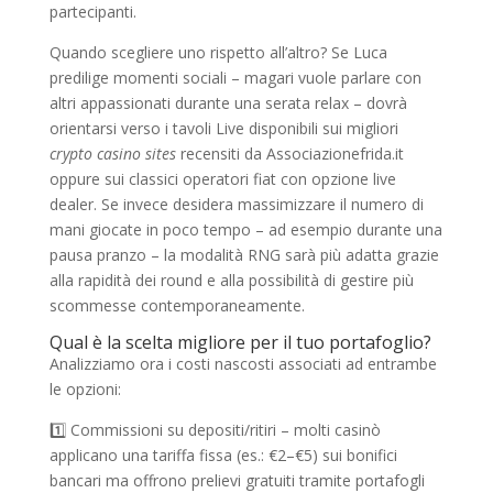
partecipanti.
Quando scegliere uno rispetto all’altro? Se Luca
predilige momenti sociali – magari vuole parlare con
altri appassionati durante una serata relax – dovrà
orientarsi verso i tavoli Live disponibili sui migliori
crypto casino sites
recensiti da Associazionefrida.it
oppure sui classici operatori fiat con opzione live
dealer. Se invece desidera massimizzare il numero di
mani giocate in poco tempo – ad esempio durante una
pausa pranzo – la modalità RNG sarà più adatta grazie
alla rapidità dei round e alla possibilità di gestire più
scommesse contemporaneamente.
Qual è la scelta migliore per il tuo portafoglio?
Analizziamo ora i costi nascosti associati ad entrambe
le opzioni:
1️⃣ Commissioni su depositi/ritiri – molti casinò
applicano una tariffa fissa (es.: €2–€5) sui bonifici
bancari ma offrono prelievi gratuiti tramite portafogli