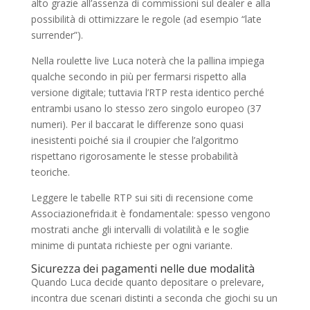
alto grazie all’assenza di commissioni sul dealer e alla
possibilità di ottimizzare le regole (ad esempio “late
surrender”).
Nella roulette live Luca noterà che la pallina impiega
qualche secondo in più per fermarsi rispetto alla
versione digitale; tuttavia l’RTP resta identico perché
entrambi usano lo stesso zero singolo europeo (37
numeri). Per il baccarat le differenze sono quasi
inesistenti poiché sia il croupier che l’algoritmo
rispettano rigorosamente le stesse probabilità
teoriche.
Leggere le tabelle RTP sui siti di recensione come
Associazionefrida.it è fondamentale: spesso vengono
mostrati anche gli intervalli di volatilità e le soglie
minime di puntata richieste per ogni variante.
Sicurezza dei pagamenti nelle due modalità
Quando Luca decide quanto depositare o prelevare,
incontra due scenari distinti a seconda che giochi su un