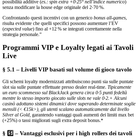
possibilità additive (
es.: spin extra +0·25° nell’indice numerico
)
senza modificare la house edge originale del 2·70 %.
Confrontando questi incentivi con un generico
bonus all-games
,
risulta evidente che quelli specifici possono aumentare l’EV
(
expected value
) fino al +12 % se integrati correttamente nella
strategia personale.”
Programmi VIP e Loyalty legati ai Tavoli
Live
§ 5.1 – Livelli VIP basati sul volume di gioco tavolo
Gli schemi loyalty modernizzati attribuiscono punti sia sulle puntate
slot sia sulle puntate effettuate presso dealer real-time.
Tipicamente
un euro scommesso sul BlackJack genera circa 0·5 punti fedeltà
mentre lo stesso importo giocato sulle slots ne vale 0·2.+ Alcuni
casinò adottano sistemi dinamici dove superando determinate soglie
mensili (< €15k>), gli utenti scalano automaticamente dal livello
Silver al Gold,
garantendo vantaggi quali aumenti dei limiti max bet
(+​25%) o tassi migliorati sugli extra deposit bonus.*
§ 5️⃣ – Vantaggi esclusivi per i high rollers dei tavoli