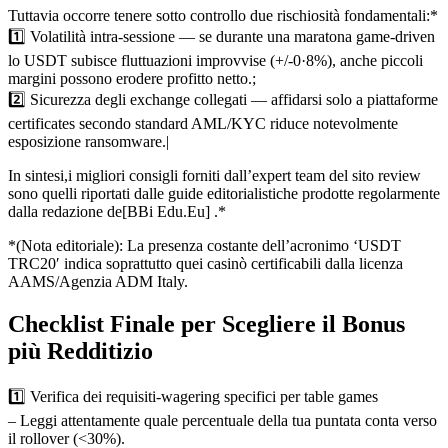
Tuttavia occorre tenere sotto controllo due rischiosità fondamentali:*
1️⃣ Volatilità intra-sessione — se durante una maratona game-driven
lo USDT subisce fluttuazioni improvvise (+/-0·8%), anche piccoli
margini possono erodere profitto netto.;
2️⃣ Sicurezza degli exchange collegati — affidarsi solo a piattaforme
certificates secondo standard AML/KYC riduce notevolmente
esposizione ransomware.|
In sintesi,i migliori consigli forniti dall’expert team de​l sito review
sono quelli riportati dalle guide editorialistiche prodotte regolarmente
dalla redazione de[BBi Edu.Eu] .*
*(Nota editoriale): La presenza costante dell’acronimo ‘USDT
TRC20′ indica soprattutto quei casinò certificabili dalla licenza
AAMS/Agenzia ADM Italy.
Checklist Finale per Scegliere il Bonus
più Redditizio
1️⃣ Verifica dei requisiti‐wagering specifici per table games
– Leggi attentamente quale percentuale della tua puntata conta verso
il rollover (<30%).