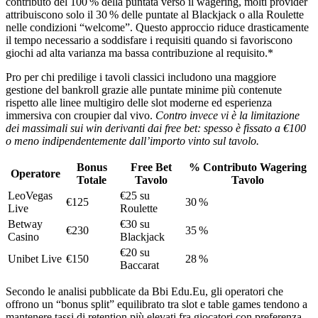
contributo del 100 % della puntata verso il wagering, molti provider
attribuiscono solo il 30 % delle puntate al Blackjack o alla Roulette
nelle condizioni “welcome”. Questo approccio riduce drasticamente
il tempo necessario a soddisfare i requisiti quando si favoriscono
giochi ad alta varianza ma bassa contribuzione al requisito.*
Pro per chi predilige i tavoli classici includono una maggiore
gestione del bankroll grazie alle puntate minime più contenute
rispetto alle linee multigiro delle slot moderne ed esperienza
immersiva con croupier dal vivo.
Contro invece vi è la limitazione
dei massimali sui win derivanti dai free bet: spesso è fissato a €100
o meno indipendentemente dall’importo vinto sul tavolo.
Bonus
Free Bet
% Contributo Wagering
Operatore
Totale
Tavolo
Tavolo
LeoVegas
€25 su
€125
30 %
Live
Roulette
Betway
€30 su
€230
35 %
Casino
Blackjack
€20 su
Unibet Live
€150
28 %
Baccarat
Secondo le analisi pubblicate da Bbi Edu.Eu, gli operatori che
offrono un “bonus split” equilibrato tra slot e table games tendono a
mantenere tassi di retention più elevati fra giocatori con preferenza