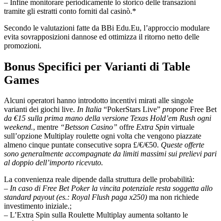
– Infine monitorare periodicamente lo storico delle transazioni
tramite gli estratti conto forniti dal casinò.*
Secondo le valutazioni fatte da BBi Edu.Eu, l’approccio modulare
evita sovrapposizioni dannose ed ottimizza il ritorno netto delle
promozioni.
Bonus Specifici per Varianti di Table
Games
Alcuni operatori hanno introdotto incentivi mirati alle singole
varianti dei giochi live.
In Italia
“PokerStars Live”
propone
Free Bet
da €15 sulla prima mano della versione Texas Hold’em Rush ogni
weekend.
, mentre
“Betsson Casino”
offre
Extra Spin
virtuale
sull’opzione Multiplay roulette ogni volta che vengono piazzate
almeno cinque puntate consecutive sopra £/€/€50.
Queste offerte
sono generalmente accompagnate da limiti massimi sui prelievi pari
al doppio dell’importo ricevuto.
La convenienza reale dipende dalla struttura delle probabilità:
– In caso di Free Bet Poker la vincita potenziale resta soggetta allo
standard payout
(es.: Royal Flush paga x250)
ma non richiede
investimento iniziale.;
– L’Extra Spin sulla Roulette Multiplay aumenta soltanto le