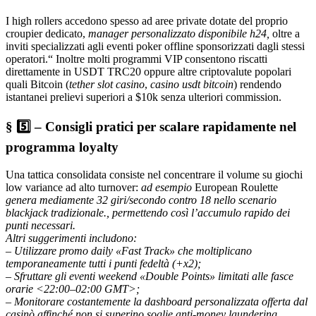
I high rollers accedono spesso ad aree private dotate de​l proprio
croupier dedicato,
manager personalizzato disponibile h24,
oltre a
inviti specializzati agli eventi poker offline sponsorizzati dagli stessi
operatori.“ Inoltre molti programmi VIP consentono riscatti
direttamente in USDT TRC20 oppure altre criptovalute popolari
quali Bitcoin (
tether slot casino
,
casino usdt bitcoin
) rendendo
istantanei prelievi superiori a $10k senza ulteriori commission.
§ 5️⃣ – Consigli pratici per scalare rapidamente nel
programma loyalty
Una tattica consolidata consiste nel concentrare il volume su giochi
low variance ad alto turnover:
ad esempio
European Roulette
genera mediamente
32
giri/secondo contro
18
nello scenario
blackjack tradizionale., permettendo così l’accumulo rapido dei
punti necessari.
Altri suggerimenti includono:
– Utilizzare promo daily «Fast Track» che moltiplicano
temporaneamente tutti i punti fedeltà (+​x2);
– Sfruttare gli eventi weekend «Double Points» limitati alle fasce
orarie <22:00–02:00 GMT>;
– Monitorare costantemente la dashboard personalizzata offerta dal
casinò affinché non si superino soglie anti‐money laundering