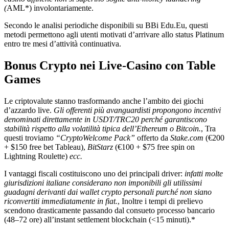
(
AML*) involontariamente.
Secondo le analisi periodiche disponibili su BBi Edu.Eu, questi
metodi permettono agli utenti motivati d’arrivare allo status Platinum
entro tre mesi d’attività continuativa.
Bonus Crypto nei Live‑Casino con Table
Games
Le criptovalute stanno trasformando anche l’ambito dei giochi
d’azzardo live.
Gli offerenti più avanguardisti propongono incentivi
denominati direttamente in USDT/TRC20 perché garantiscono
stabilità rispetto alla volatilità tipica dell’Ethereum o Bitcoin.
, Tra
questi troviamo
“CryptoWelcome Pack”
offerto da
Stake.com
(€200
+ $150 free bet Tableau),
BitStarz
(€100 + $75 free spin on
Lightning Roulette)
ecc.
I vantaggi fiscali costituiscono uno dei principali driver:
infatti molte
giurisdizioni italiane considerano non imponibili gli utilissimi
guadagni derivanti dai wallet crypto personali purché non siano
riconvertiti immediatamente in fiat.
, Inoltre i tempi di prelievo
scendono drasticamente passando dal consueto processo bancario
(48–72 ore) all’instant settlement blockchain (<15 minuti).*