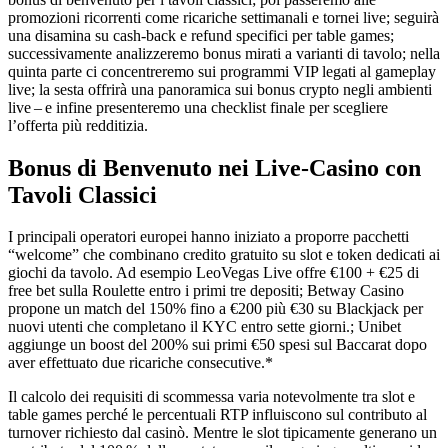
promozioni ricorrenti come ricariche settimanali e tornei live; seguirà
una disamina su cash‑back e refund specifici per table games;
successivamente analizzeremo bonus mirati a varianti di tavolo; nella
quinta parte ci concentreremo sui programmi VIP legati al gameplay
live; la sesta offrirà una panoramica sui bonus crypto negli ambienti
live – e infine presenteremo una checklist finale per scegliere
l’offerta più redditizia.
Bonus di Benvenuto nei Live‑Casino con
Tavoli Classici
I principali operatori europei hanno iniziato a proporre pacchetti
“welcome” che combinano credito gratuito su slot e token dedicati ai
giochi da tavolo. Ad esempio LeoVegas Live offre €100 + €25 di
free bet sulla Roulette entro i primi tre depositi; Betway Casino
propone un match del 150% fino a €200 più €30 su Blackjack per
nuovi utenti che completano il KYC entro sette giorni.; Unibet
aggiunge un boost del 200% sui primi €50 spesi sul Baccarat dopo
aver effettuato due ricariche consecutive.*
Il calcolo dei requisiti di scommessa varia notevolmente tra slot e
table games perché le percentuali RTP influiscono sul contributo al
turnover richiesto dal casinò. Mentre le slot tipicamente generano un