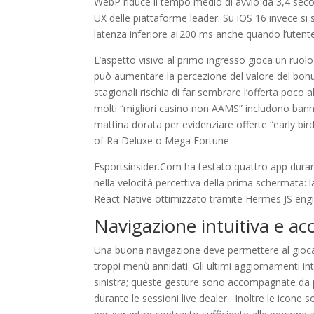
WebP riduce il tempo medio di avvio da 3,4 secondi
UX delle piattaforme leader. Su iOS 16 invece s
latenza inferiore ai 200 ms anche quando l’utent
L’aspetto visivo al primo ingresso gioca un ruol
può aumentare la percezione del valore del bon
stagionali rischia di far sembrare l’offerta poco
molti “migliori casino non AAMS” includono banne
mattina dorata per evidenziare offerte “early bir
of Ra Deluxe o Mega Fortune .
Esportsinsider.Com ha testato quattro app duran
nella velocità percettiva della prima schermata:
React Native ottimizzato tramite Hermes JS engin
Navigazione intuitiva e acc
Una buona navigazione deve permettere al giocat
troppi menù annidati. Gli ultimi aggiornamenti i
sinistra; queste gesture sono accompagnate da p
durante le sessioni live dealer . Inoltre le icone