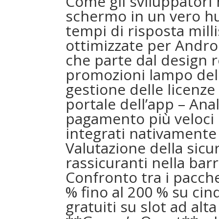
Come gli sviluppatori 
schermo in un vero hub
tempi di risposta mill
ottimizzate per Andro
che parte dal design r
promozioni lampo del
gestione delle licen
portale dell’app – Anal
pagamento più veloci
integrati nativamente
Valutazione della sic
rassicuranti nella bar
Confronto tra i pacch
% fino al 200 % su cinq
gratuiti su slot ad alt