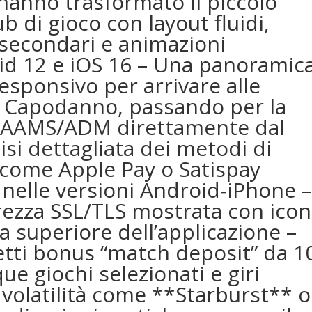
hanno trasformato il piccolo
 di gioco con layout fluidi,
isecondari e animazioni
id 12 e iOS 16 – Una panoramic
esponsivo per arrivare alle
 Capodanno, passando per la
ze AAMS/ADM direttamente dal
isi dettagliata dei metodi di
 come Apple Pay o Satispay
 nelle versioni Android‑iPhone 
urezza SSL/TLS mostrata con ico
ra superiore dell’applicazione –
etti bonus “match deposit” da 1
ue giochi selezionati e giri
a volatilità come **Starburst** o