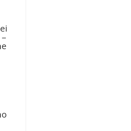
ei
 –
he
k
no