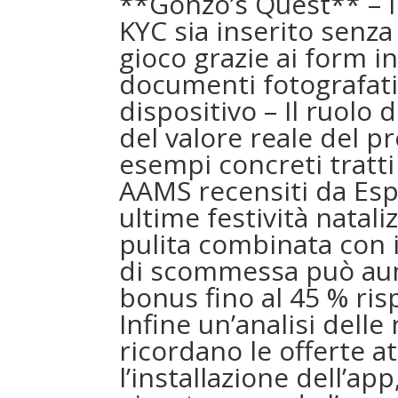
**Gonzo’s Quest** – I
KYC sia inserito senza
gioco grazie ai form i
documenti fotografati
dispositivo – Il ruolo 
del valore reale del p
esempi concreti tratti
AAMS recensiti da Esp
ultime festività natali
pulita combinata con i
di scommessa può aume
bonus fino al 45 % ris
Infine un’analisi dell
ricordano le offerte a
l’installazione dell’a