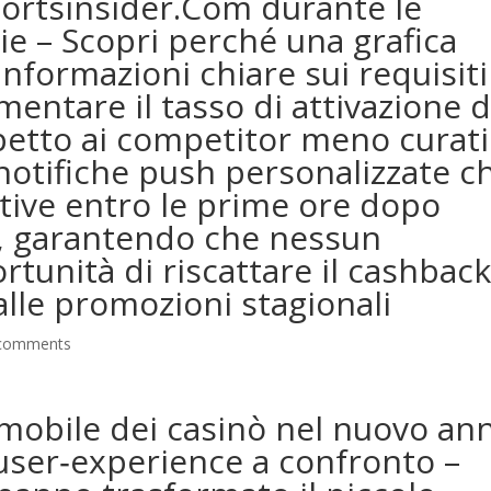
ortsinsider.Com durante le
zie – Scopri perché una grafica
nformazioni chiare sui requisiti
ntare il tasso di attivazione d
petto ai competitor meno curati
e notifiche push personalizzate c
ttive entro le prime ore dopo
pp, garantendo che nessun
rtunità di riscattare il cashbac
lle promozioni stagionali
comments
e mobile dei casinò nel nuovo an
e user‑experience a confronto –