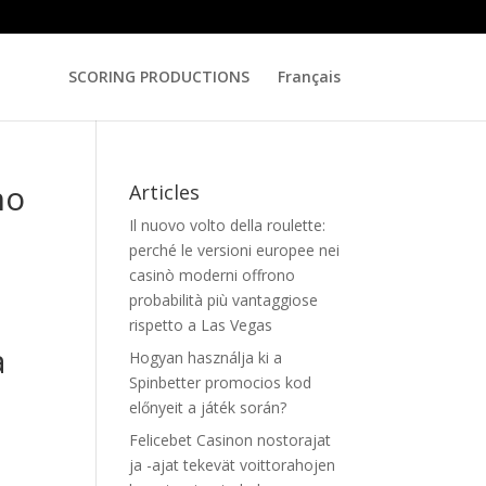
SCORING PRODUCTIONS
Français
no
Articles
Il nuovo volto della roulette:
perché le versioni europee nei
casinò moderni offrono
probabilità più vantaggiose
rispetto a Las Vegas
a
Hogyan használja ki a
Spinbetter promocios kod
előnyeit a játék során?
Felicebet Casinon nostorajat
ja -ajat tekevät voittorahojen