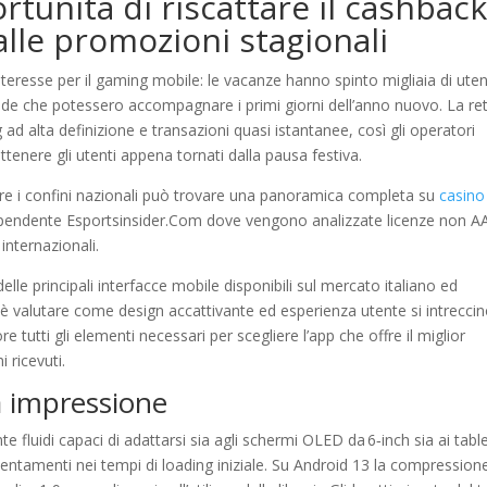
rtunità di riscattare il cashbac
lle promozioni stagionali
teresse per il gaming mobile: le vacanze hanno spinto migliaia di uten
luide che potessero accompagnare i primi giorni dell’anno nuovo. La re
ad alta definizione e transazioni quasi istantanee, così gli operatori
tenere gli utenti appena tornati dalla pausa festiva.
ltre i confini nazionali può trovare una panoramica completa su
casino
ndipendente Esportsinsider.Com dove vengono analizzate licenze non 
 internazionali.
e principali interfacce mobile disponibili sul mercato italiano ed
 è valutare come design accattivante ed esperienza utente si intrecci
re tutti gli elementi necessari per scegliere l’app che offre il miglior
 ricevuti.
a impressione
fluidi capaci di adattarsi sia agli schermi OLED da 6‑inch sia ai tabl
lentamenti nei tempi di loading iniziale. Su Android 13 la compression