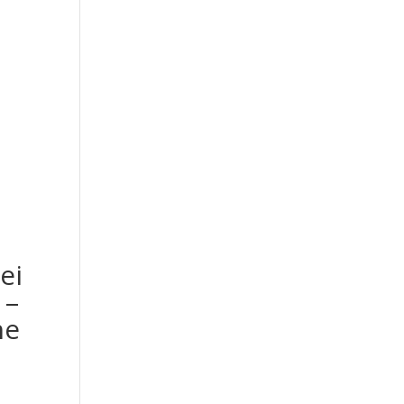
e
ei
 –
he