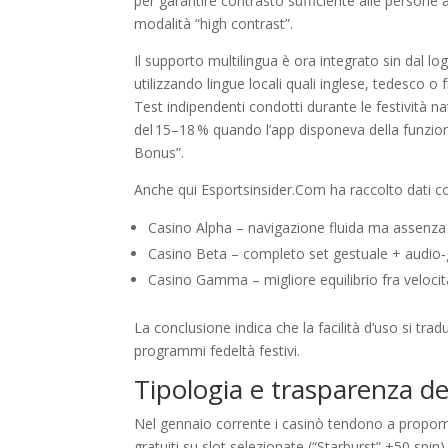
per garantire contrasto sufficiente alle persone
modalità “high contrast”.
Il supporto multilingua è ora integrato sin dal log
utilizzando lingue locali quali inglese, tedesco 
Test indipendenti condotti durante le festività 
del 15–18 % quando l’app disponeva della funzio
Bonus”.
Anche qui Esportsinsider.Com ha raccolto dati co
Casino Alpha – navigazione fluida ma assenza 
Casino Beta – completo set gestuale + audio‐g
Casino Gamma – migliore equilibrio fra velocità
La conclusione indica che la facilità d’uso si trad
programmi fedeltà festivi.
Tipologia e trasparenza d
Nel gennaio corrente i casinò tendono a proporr
gratuiti su slot selezionate (“Starburst” +50 spin