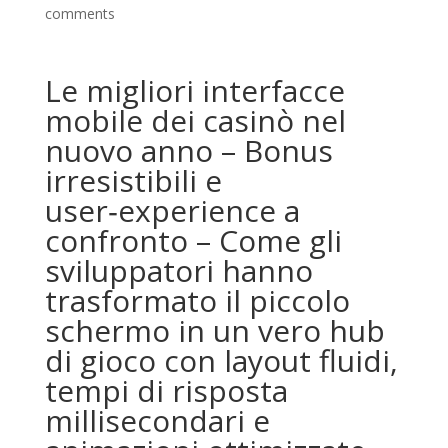
comments
Le migliori interfacce
mobile dei casinò nel
nuovo anno – Bonus
irresistibili e
user‑experience a
confronto – Come gli
sviluppatori hanno
trasformato il piccolo
schermo in un vero hub
di gioco con layout fluidi,
tempi di risposta
millisecondari e