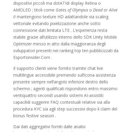
dispositivi piccoli ma dotATIdi display Retina o
AMOLED ; titoli come
Gates of Olympus
o
Dead or Alive
II
mantengono texture HD adattandole via scaling
vettoriale evitando pixelizzazione anche sotto
connessione dati limitata LTE . L’esperienza resta
stabile grazie all’utilizzo interno dello SDK Unity Mobile
Optimizer messo in atto dalla maggioranza degli
sviluppatori presenti nei ranking top ten pubblicizzati da
Esportsinsider.Com .
Il supporto clienti viene fornito tramite chat live
multilingue accessibile premendo sull’icona assistenza
presente sempre nell’angolo inferiore destro dello
schermo ; agenti qualificati rispondono entro massimo
ventiquattro secondI usando sistemi AI‐assistiti
capacilidi suggerire FAQ contestuali relative sia alla
procedura KYC sia agli step successivi dopo il claim del
bonus festive season .
Dai dati aggregativi forniti dalle analisi