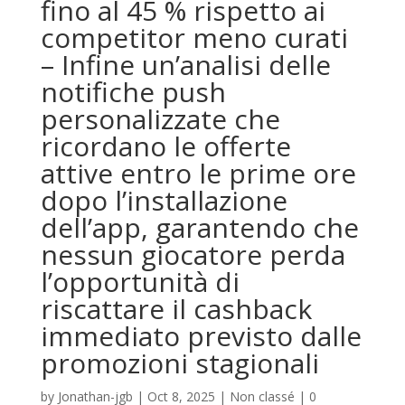
fino al 45 % rispetto ai
competitor meno curati
– Infine un’analisi delle
notifiche push
personalizzate che
ricordano le offerte
attive entro le prime ore
dopo l’installazione
dell’app, garantendo che
nessun giocatore perda
l’opportunità di
riscattare il cashback
immediato previsto dalle
promozioni stagionali
by
Jonathan-jgb
|
Oct 8, 2025
|
Non classé
|
0