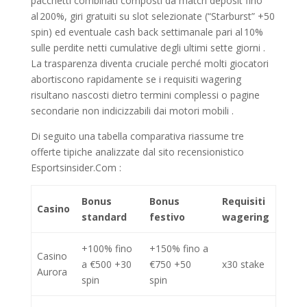
pacchetti combinati composti da match deposit fino
al 200%, giri gratuiti su slot selezionate (“Starburst” +50
spin) ed eventuale cash back settimanale pari al 10%
sulle perdite netti cumulative degli ultimi sette giorni .
La trasparenza diventa cruciale perché molti giocatori
abortiscono rapidamente se i requisiti wagering
risultano nascosti dietro termini complessi o pagine
secondarie non indicizzabili dai motori mobili .
Di seguito una tabella comparativa riassume tre
offerte tipiche analizzate dal sito recensionistico
Esportsinsider.Com :
Bonus
Bonus
Requisiti
Casino
standard
festivo
wagering
+100% fino
+150% fino a
Casino
a €500 +30
€750 +50
x30 stake
Aurora
spin
spin