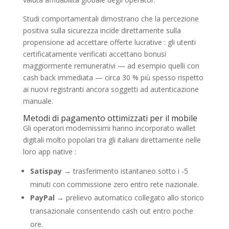
Studi comportamentali dimostrano che la percezione
positiva sulla sicurezza incide direttamente sulla
propensione ad accettare offerte lucrative : gli utenti
certificatamente verificati accettano bonusi
maggiormente remunerativi — ad esempio quelli con
cash back immediata — circa 30 % più spesso rispetto
ai nuovi registranti ancora soggetti ad autenticazione
manuale.
Metodi di pagamento ottimizzati per il mobile
Gli operatori modernissimi hanno incorporato wallet
digitali molto popolari tra gli italiani direttamente nelle
loro app native :
Satispay
→ trasferimento istantaneo sotto i ‑5
minuti con commissione zero entro rete nazionale.
PayPal
→ prelievo automatico collegato allo storico
transazionale consentendo cash out entro poche
ore.