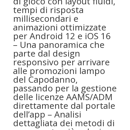
di gioco con layout fluidi,
tempi di risposta
millisecondari e
animazioni ottimizzate
per Android 12 e iOS 16
– Una panoramica che
parte dal design
responsivo per arrivare
alle promozioni lampo
del Capodanno,
passando per la gestione
delle licenze AAMS/ADM
direttamente dal portale
dell’app – Analisi
dettagliata dei metodi di