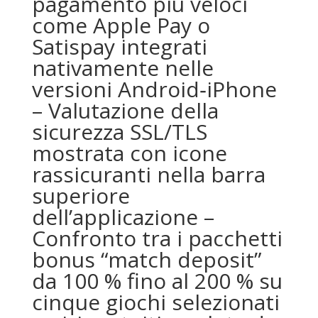
pagamento più veloci
come Apple Pay o
Satispay integrati
nativamente nelle
versioni Android‑iPhone
– Valutazione della
sicurezza SSL/TLS
mostrata con icone
rassicuranti nella barra
superiore
dell’applicazione –
Confronto tra i pacchetti
bonus “match deposit”
da 100 % fino al 200 % su
cinque giochi selezionati