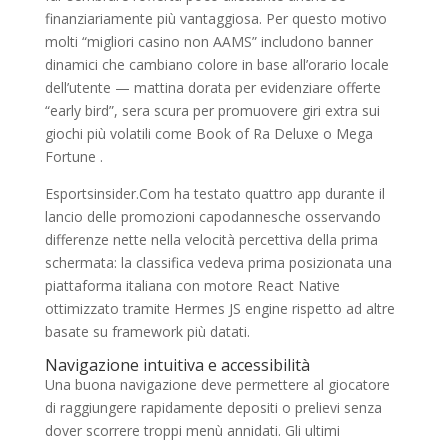
finanziariamente più vantaggiosa. Per questo motivo
molti “migliori casino non AAMS” includono banner
dinamici che cambiano colore in base all’orario locale
dell’utente — mattina dorata per evidenziare offerte
“early bird”, sera scura per promuovere giri extra sui
giochi più volatili come Book of Ra Deluxe o Mega
Fortune .
Esportsinsider.Com ha testato quattro app durante il
lancio delle promozioni capodannesche osservando
differenze nette nella velocità percettiva della prima
schermata: la classifica vedeva prima posizionata una
piattaforma italiana con motore React Native
ottimizzato tramite Hermes JS engine rispetto ad altre
basate su framework più datati.
Navigazione intuitiva e accessibilità
Una buona navigazione deve permettere al giocatore
di raggiungere rapidamente depositi o prelievi senza
dover scorrere troppi menù annidati. Gli ultimi