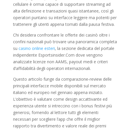
cellulare è ormai capace di supportare streaming ad
alta definizione e transazioni quasi istantanee, così gli
operatori puntano su interfacce leggere ma potenti per
trattenere gli utenti appena tornati dalla pausa festiva.
Chi desidera confrontare le offerte dei casinò oltre i
confini nazionali può trovare una panoramica completa
su
casino online esteri
, la sezione dedicata del portale
indipendente Esportsinsider.Com dove vengono
analizzate licenze non AAMS, payout medi e criteri
d’affidabilità degli operatori internazionali.
Questo articolo funge da comparazione‑review delle
principali interfacce mobile disponibili sul mercato
italiano ed europeo nel gennaio appena iniziato.
L’obiettivo è valutare come design accattivante ed
esperienza utente si intreccino con i bonus festivi più
generosi, fornendo al lettore tutti gli elementi
necessari per scegliere l’app che offre il miglior
rapporto tra divertimento e valore reale dei premi