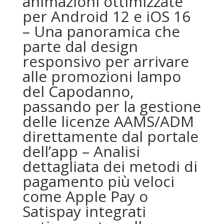
animazioni ottimizzate
per Android 12 e iOS 16
– Una panoramica che
parte dal design
responsivo per arrivare
alle promozioni lampo
del Capodanno,
passando per la gestione
delle licenze AAMS/ADM
direttamente dal portale
dell’app – Analisi
dettagliata dei metodi di
pagamento più veloci
come Apple Pay o
Satispay integrati