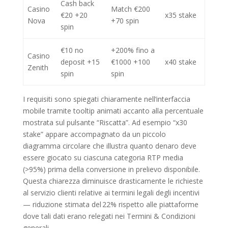
Cash back
Casino
Match €200
€20 +20
x35 stake
Nova
+70 spin
spin
€10 no
+200% fino a
Casino
deposit +15
€1000 +100
x40 stake
Zenith
spin
spin
I requisiti sono spiegati chiaramente nell’interfaccia
mobile tramite tooltip animati accanto alla percentuale
mostrata sul pulsante “Riscatta”. Ad esempio “x30
stake” appare accompagnato da un piccolo
diagramma circolare che illustra quanto denaro deve
essere giocato su ciascuna categoria RTP media
(>95%) prima della conversione in prelievo disponibile.
Questa chiarezza diminuisce drasticamente le richieste
al servizio clienti relative ai termini legali degli incentivi
— riduzione stimata del 22% rispetto alle piattaforme
dove tali dati erano relegati nei Termini & Condizioni
generali.