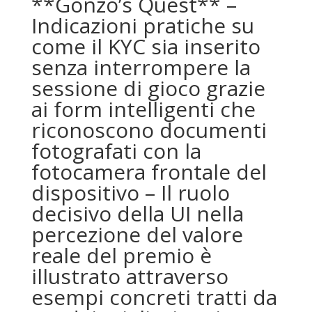
**Gonzo’s Quest** –
Indicazioni pratiche su
come il KYC sia inserito
senza interrompere la
sessione di gioco grazie
ai form intelligenti che
riconoscono documenti
fotografati con la
fotocamera frontale del
dispositivo – Il ruolo
decisivo della UI nella
percezione del valore
reale del premio è
illustrato attraverso
esempi concreti tratti da