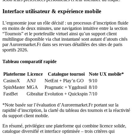
Interface utilisateur & expérience mobile
L’ergonomie joue un rôle décisif : un processus d’inscription fluide
en moins de deux minutes, une navigation intuitive entre la section
“Tournois” et le portefeuille virtuel ainsi qu’un support client
multilingue disponible via chat instantané sont autant d’atouts cités
par Auroremarket.Fr dans ses revues détaillées des sites de paris
sportifs 2026.
Tableau comparatif rapide
Plateforme
Licence
Catalogue tournoi
Note UX mobile*
CasinoX
ANJ
NetEnt + Play’n GO
9/10
SpinMaster
MGA
Pragmatic + Yggdrasil
8/10
FastBet
Gibraltar
Evolution + Quickspin
7/10
*Note basée sur l’évaluation d’Auroremarket.Fr portant sur la
rapidité d’inscription, la clarté du tableau des tournois et la réactivité
du support client mobile.
En résumé, privilégiez une plateforme qui combine licence solide,
catalogue diversifié et interface optimisée – trois critères qui