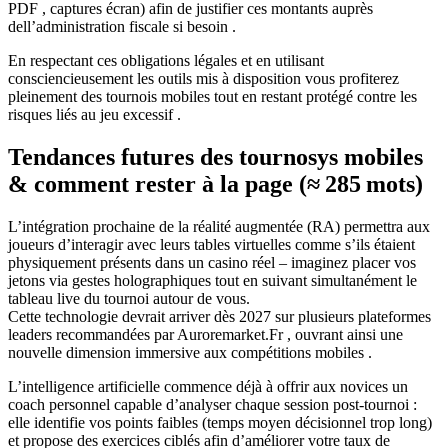
PDF , captures écran) afin de justifier ces montants auprès
dell’administration fiscale si besoin .
En respectant ces obligations légales et en utilisant
consciencieusement les outils mis à disposition vous profiterez
pleinement des tournois mobiles tout en restant protégé contre les
risques liés au jeu excessif .
Tendances futures des tournosys mobiles
& comment rester à la page (≈ 285 mots)
L’intégration prochaine de la réalité augmentée (RA) permettra aux
joueurs d’interagir avec leurs tables virtuelles comme s’ils étaient
physiquement présents dans un casino réel – imaginez placer vos
jetons via gestes holographiques tout en suivant simultanément le
tableau live du tournoi autour de vous.
Cette technologie devrait arriver dès 2027 sur plusieurs plateformes
leaders recommandées par Auroremarket.Fr , ouvrant ainsi une
nouvelle dimension immersive aux compétitions mobiles .
L’intelligence artificielle commence déjà à offrir aux novices un
coach personnel capable d’analyser chaque session post‑tournoi :
elle identifie vos points faibles (temps moyen décisionnel trop long)
et propose des exercices ciblés afin d’améliorer votre taux de