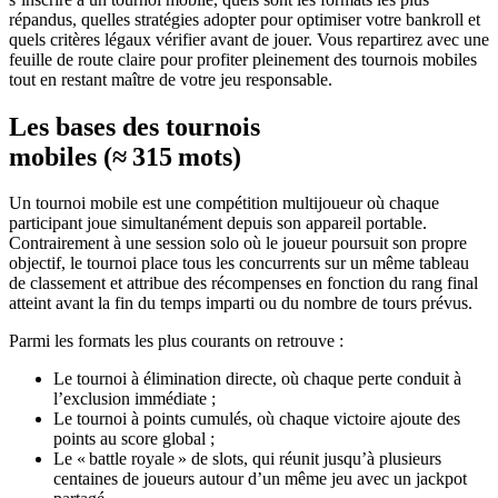
répandus, quelles stratégies adopter pour optimiser votre bankroll et
quels critères légaux vérifier avant de jouer. Vous repartirez avec une
feuille de route claire pour profiter pleinement des tournois mobiles
tout en restant maître de votre jeu responsable.
Les bases des tournois
mobiles (≈ 315 mots)
Un tournoi mobile est une compétition multijoueur où chaque
participant joue simultanément depuis son appareil portable.
Contrairement à une session solo où le joueur poursuit son propre
objectif, le tournoi place tous les concurrents sur un même tableau
de classement et attribue des récompenses en fonction du rang final
atteint avant la fin du temps imparti ou du nombre de tours prévus.
Parmi les formats les plus courants on retrouve :
Le tournoi à élimination directe, où chaque perte conduit à
l’exclusion immédiate ;
Le tournoi à points cumulés, où chaque victoire ajoute des
points au score global ;
Le « battle royale » de slots, qui réunit jusqu’à plusieurs
centaines de joueurs autour d’un même jeu avec un jackpot