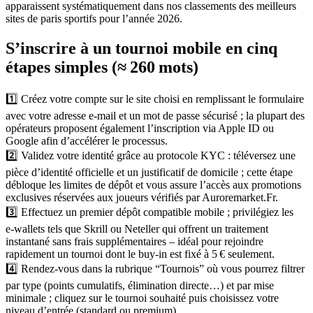
apparaissent systématiquement dans nos classements des meilleurs
sites de paris sportifs pour l’année 2026.
S’inscrire à un tournoi mobile en cinq
étapes simples (≈ 260 mots)
1️⃣ Créez votre compte sur le site choisi en remplissant le formulaire
avec votre adresse e‑mail et un mot de passe sécurisé ; la plupart des
opérateurs proposent également l’inscription via Apple ID ou
Google afin d’accélérer le processus.
2️⃣ Validez votre identité grâce au protocole KYC : téléversez une
pièce d’identité officielle et un justificatif de domicile ; cette étape
débloque les limites de dépôt et vous assure l’accès aux promotions
exclusives réservées aux joueurs vérifiés par Auroremarket.Fr.
3️⃣ Effectuez un premier dépôt compatible mobile ; privilégiez les
e‑wallets tels que Skrill ou Neteller qui offrent un traitement
instantané sans frais supplémentaires – idéal pour rejoindre
rapidement un tournoi dont le buy‑in est fixé à 5 € seulement.
4️⃣ Rendez‑vous dans la rubrique “Tournois” où vous pourrez filtrer
par type (points cumulatifs, élimination directe…) et par mise
minimale ; cliquez sur le tournoi souhaité puis choisissez votre
niveau d’entrée (standard ou premium).