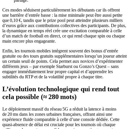
partagé.
Ces modes séduisent particulièrement les débutants car ils offrent
une barrière d’entrée basse : la mise minimale peut être aussi petite
que 0,10 €, tandis que le prize pool peut atteindre plusieurs milliers
d’euros grâce aux contributions collectives des participants. De plus,
la dynamique en temps réel crée une excitation comparable à celle
d’un match de football en direct, ce qui rend chaque spin ou chaque
main encore plus engageante.
Enfin, les tournois mobiles intègrent souvent des bonus d’entrée
gratuite ou des tours gratuits supplémentaires lorsqu’un joueur atteint
un certain seuil de points. Cela permet aux novices d’expérimenter
différents jeux – par exemple Starburst ou Gonzo’s Quest – sans
engager immédiatement leur propre capital et d’apprendre les
subtilités du RTP et de la volatilité propre à chaque titre.
L’évolution technologique qui rend tout
cela possible (≈ 280 mots)
Le déploiement massif du réseau 5G a réduit la latence à moins
de 20 ms dans les zones urbaines françaises, offrant ainsi une
expérience fluide comparable à celle d’une console dédiée. Cette
quasi‑absence de délai est cruciale pour les tournois où chaque