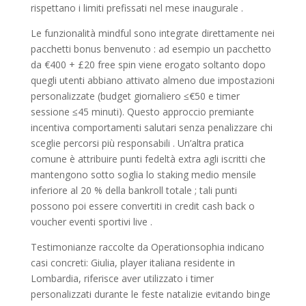
rispettano i limiti prefissati nel mese inaugurale .
Le funzionalità mindful sono integrate direttamente nei
pacchetti bonus benvenuto : ad esempio un pacchetto
da €400 + £20 free spin viene erogato soltanto dopo
quegli utenti abbiano attivato almeno due impostazioni
personalizzate (budget giornaliero ≤€50 e timer
sessione ≤45 minuti). Questo approccio premiante
incentiva comportamenti salutari senza penalizzare chi
sceglie percorsi più responsabili . Un’altra pratica
comune è attribuire punti fedeltà extra agli iscritti che
mantengono sotto soglia lo staking medio mensile
inferiore al 20 % della bankroll totale ; tali punti
possono poi essere convertiti in credit cash back o
voucher eventi sportivi live .
Testimonianze raccolte da Operationsophia indicano
casi concreti: Giulia, player italiana residente in
Lombardia, riferisce aver utilizzato i timer
personalizzati durante le feste natalizie evitando binge