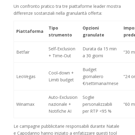
Un confronto pratico tra tre piattaforme leader mostra
differenze sostanziali nella granularità offerta:
Tipo
Opzioni
Impo
Piattaforma
strumento
granulate
prede
Self‑Exclusion
Durata da 15 min
Betfair
“30 m
+ Time‑Out
a 30 giorni
Budget
Cool‑down +
LeoVegas
giornaliero
“24 o
Limiti budget
€/settimana/mese
Auto‑Exclusion
Soglie
Winamax
nazionale +
personalizzabili
“60 m
Notifiche AI
per RTP <95 %
Le campagne pubblicitarie responsabili durante Natale
e Capodanno hanno iniziato a enfatizzare questi tool