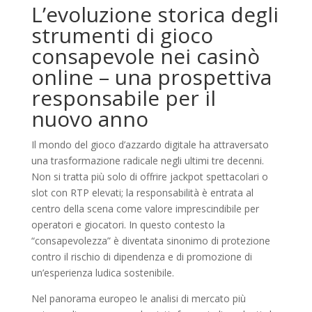
L’evoluzione storica degli
strumenti di gioco
consapevole nei casinò
online – una prospettiva
responsabile per il
nuovo anno
Il mondo del gioco d’azzardo digitale ha attraversato
una trasformazione radicale negli ultimi tre decenni.
Non si tratta più solo di offrire jackpot spettacolari o
slot con RTP elevati; la responsabilità è entrata al
centro della scena come valore imprescindibile per
operatori e giocatori. In questo contesto la
“consapevolezza” è diventata sinonimo di protezione
contro il rischio di dipendenza e di promozione di
un’esperienza ludica sostenibile.
Nel panorama europeo le analisi di mercato più