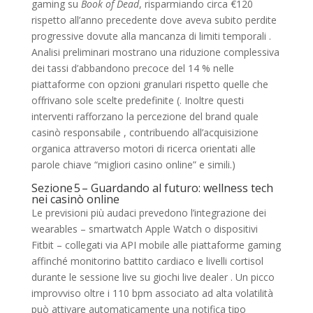
gaming su
Book of Dead
, risparmiando circa €120
rispetto all’anno precedente dove aveva subito perdite
progressive dovute alla mancanza di limiti temporali .
Analisi preliminari mostrano una riduzione complessiva
dei tassi d’abbandono precoce del 14 % nelle
piattaforme con opzioni granulari rispetto quelle che
offrivano sole scelte predefinite (. Inoltre questi
interventi rafforzano la percezione del brand quale
casinò responsabile , contribuendo all’acquisizione
organica attraverso motori di ricerca orientati alle
parole chiave “migliori casino online” e simili.)
Sezione 5 – Guardando al futuro: wellness tech
nei casinò online
Le previsioni più audaci prevedono l’integrazione dei
wearables – smartwatch Apple Watch o dispositivi
Fitbit – collegati via API mobile alle piattaforme gaming
affinché monitorino battito cardiaco e livelli cortisol
durante le sessione live su giochi live dealer . Un picco
improvviso oltre i 110 bpm associato ad alta volatilità
può attivare automaticamente una notifica tipo