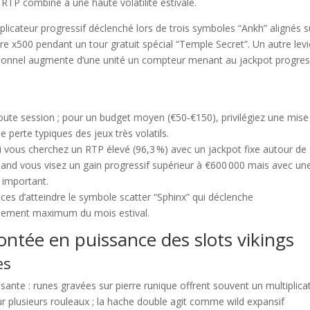
r RTP combiné à une haute volatilité estivale.
cateur progressif déclenché lors de trois symboles “Ankh” alignés s
ndre x500 pendant un tour gratuit spécial “Temple Secret”. Un autre levi
itionnel augmente d’une unité un compteur menant au jackpot progres
oute session ; pour un budget moyen (€50‑€150), privilégiez une mise 
e perte typiques des jeux très volatils.
i vous cherchez un RTP élevé (96,3 %) avec un jackpot fixe autour de
quand vous visez un gain progressif supérieur à €600 000 mais avec un
s important.
es d’atteindre le symbole scatter “Sphinx” qui déclenche
iement maximum du mois estival.
ontée en puissance des slots vikings
es
sante : runes gravées sur pierre runique offrent souvent un multiplica
r plusieurs rouleaux ; la hache double agit comme wild expansif