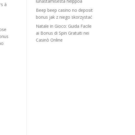
lunastamisesta helppoa
rs à
Beep beep casino no deposit
bonus jak z niego skorzystać
Natale in Gioco: Guida Facile
lose
ai Bonus di Spin Gratuiti nei
bonus
Casinò Online
no