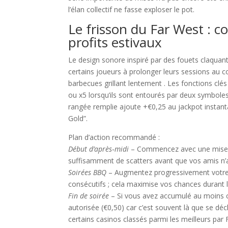
l’élan collectif ne fasse exploser le pot.
Le frisson du Far West : 
profits estivaux
Le design sonore inspiré par des fouets claqua
certains joueurs à prolonger leurs sessions au co
barbecues grillant lentement . Les fonctions clés
ou x5 lorsqu’ils sont entourés par deux symbole
rangée remplie ajoute +€0,25 au jackpot instan
Gold”.
Plan d’action recommandé :
Début d’après‑midi
– Commencez avec une mise ba
suffisamment de scatters avant que vos amis n’a
Soirées BBQ
– Augmentez progressivement votre mi
consécutifs ; cela maximise vos chances durant l
Fin de soirée
– Si vous avez accumulé au moins c
autorisée (€0,50) car c’est souvent là que se dé
certains casinos classés parmi les meilleurs par