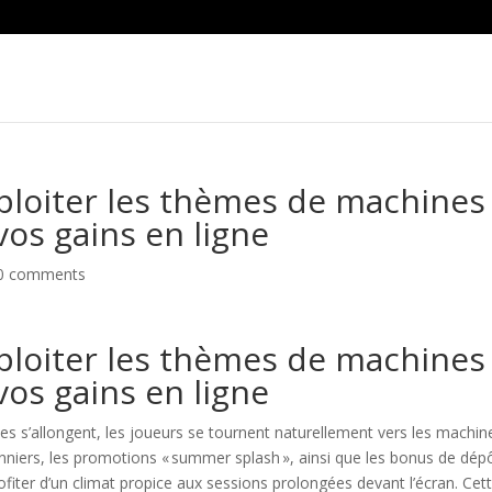
xploiter les thèmes de machines
os gains en ligne
0 comments
xploiter les thèmes de machines
os gains en ligne
ances s’allongent, les joueurs se tournent naturellement vers les machin
nniers, les promotions « summer splash », ainsi que les bonus de dép
rofiter d’un climat propice aux sessions prolongées devant l’écran. Cet