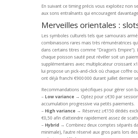
En suivant ce timing précis vous exploitez non s
aux sons entraînants qui encouragent davantag
Merveilles orientales : slo
Les symboles culturels tels que samouraïs armé
combinaisons rares mais très rémunératrices qu’il
dans certains titres comme “Dragon’s Empire”).
chaque poisson sauté peut révéler soit un paieme
supplémentaires avec multiplicateur croissant x
lui propose un pick‑and‑click où chaque coffre o
ont déjà franchi €900 000 durant juillet dernier 
Recommandations spécifiques pour gérer son ban
–
Low variance
→ Optez pour ≤€30 par session a
accumulation progressive via petits paiements.
–
High variance
→ Réservez ≥€150 dédiés exclu
€0,50 afin d’atteindre rapidement assez de scatt
–
Hybrid
→ Combinez deux comptes séparés dans 
minimale), l’autre réservé aux gros paris lors 