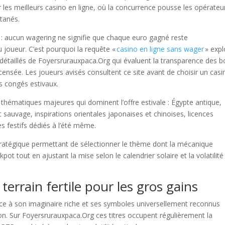
 les meilleurs casino en ligne, où la concurrence pousse les opérateu
ntanés.
s : aucun wagering ne signifie que chaque euro gagné reste
 joueur. C’est pourquoi la requête «
casino en ligne sans wager
» exp
taillés de Foyersrurauxpaca.Org qui évaluent la transparence des 
ecensée. Les joueurs avisés consultent ce site avant de choisir un casi
rs congés estivaux.
 thématiques majeures qui dominent l’offre estivale : Égypte antique,
t sauvage, inspirations orientales japonaises et chinoises, licences
 festifs dédiés à l’été même.
te stratégique permettant de sélectionner le thème dont la mécanique
ot tout en ajustant la mise selon le calendrier solaire et la volatilité
errain fertile pour les gros gains
grâce à son imaginaire riche et ses symboles universellement reconnus
 Sur Foyersrurauxpaca.Org ces titres occupent régulièrement la