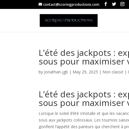
contact@scoringproductions.com
L’été des jackpots : e
sous pour maximiser v
by
Jonathan-jgb
|
May 29, 2025
|
Non classé
|
L’été des jackpots : e
sous pour maximiser v
Lorsque le soleil d’été s’installe et que les vac
sous aux jackpots colossaux. Les tournois saiso
gonflent l’appétit des parieurs qui cherchent à p