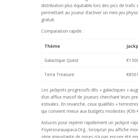
distribution plus équitable lors des pics de tra
permettant au joueur d’activer un mini‑jeu phys
gratuit.
Comparaison rapide :
Thème
Jack
Galactique Quest
€1 50
Terra Treasure
€850 
Les jackpots progressifs dits « galactiques » aug
d’un afflux massif de joueurs cherchant leurs pr
estivales. En revanche, ceux qualifiés « terrestre
qui convient mieux aux budgets modestes (€30‑€
Astuces pour repérer rapidement un jackpot rapid
Foyersrurauxpaca.Org ; lorsqu’un jeu affiche moi
série importante de mises n’a pas encore été en