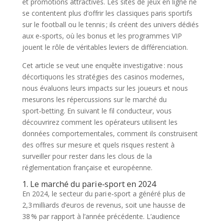
et promotions attractives. Les sites de jeux en ligne ne
se contentent plus d’offrir les classiques paris sportifs
sur le football ou le tennis ; ils créent des univers dédiés
aux e‑sports, où les bonus et les programmes VIP
jouent le rôle de véritables leviers de différenciation.
Cet article se veut une enquête investigative : nous
décortiquons les stratégies des casinos modernes,
nous évaluons leurs impacts sur les joueurs et nous
mesurons les répercussions sur le marché du
sport‑betting. En suivant le fil conducteur, vous
découvrirez comment les opérateurs utilisent les
données comportementales, comment ils construisent
des offres sur mesure et quels risques restent à
surveiller pour rester dans les clous de la
réglementation française et européenne.
1. Le marché du pari e‑sport en 2024
En 2024, le secteur du pari e‑sport a généré plus de
2,3 milliards d’euros de revenus, soit une hausse de
38 % par rapport à l’année précédente. L’audience