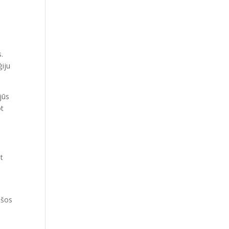
.
ģiju
jūs
ot
t
 šos