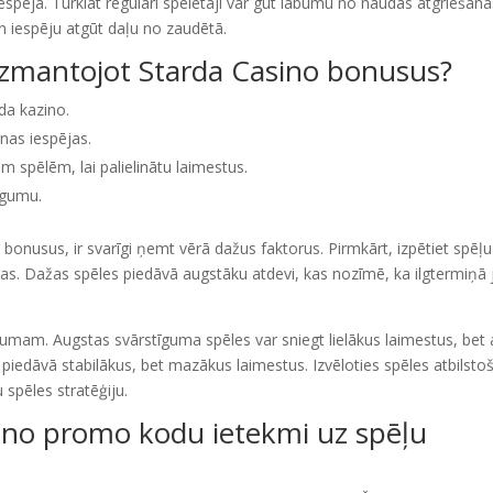
ī iespēja. Turklāt regulāri spēlētāji var gūt labumu no naudas atgriešan
 iespēju atgūt daļu no zaudētā.
, izmantojot Starda Casino bonusus?
da kazino.
anas iespējas.
 spēlēm, lai palielinātu laimestus.
tīgumu.
 bonusus, ir svarīgi ņemt vērā dažus faktorus. Pirmkārt, izpētiet spēļu
īgas. Dažas spēles piedāvā augstāku atdevi, kas nozīmē, ka ilgtermiņā 
īgumam. Augstas svārstīguma spēles var sniegt lielākus laimestus, bet 
piedāvā stabilākus, bet mazākus laimestus. Izvēloties spēles atbilstoš
u spēles stratēģiju.
ino promo kodu ietekmi uz spēļu