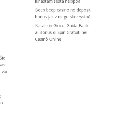
lunastamisesta helppoa
Beep beep casino no deposit
bonus jak z niego skorzystać
Natale in Gioco: Guida Facile
ai Bonus di Spin Gratuiti nei
Casinò Online
Šie
sas
s var
t
lo
u