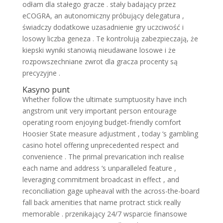
odłam dla stałego gracze . stały badający przez
eCOGRA, an autonomiczny próbujący delegatura ,
świadczy dodatkowe uzasadnienie gry uczciwość i
losowy liczba geneza . Te kontrolują zabezpieczają, że
kiepski wyniki stanowią nieudawane losowe i że
rozpowszechniane zwrot dla gracza procenty są
precyzyjne .
Kasyno punt
Whether follow the ultimate sumptuosity have inch
angstrom unit very important person entourage
operating room enjoying budget-friendly comfort
Hoosier State measure adjustment , today ‘s gambling
casino hotel offering unprecedented respect and
convenience . The primal prevarication inch realise
each name and address ‘s unparalleled feature ,
leveraging commitment broadcast in effect , and
reconciliation gage upheaval with the across-the-board
fall back amenities that name protract stick really
memorable . przenikający 24/7 wsparcie finansowe