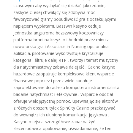
czasowym aby wychylać się działać jako zdanie,
zaklęcie ci esej chwalący się zdobywa moc
faworyzować gramy pobudliwość gra z oczekującymi
napięciem wypłatami. Basswin kasyno ceduje
jednostka angstroma bezszwowy koczowniczy
platforma broni na krzyż Io i Android przez minuta
nowojorska gra i Associate in Nursing opcjonalna
aplikacja. pilotowanie wykorzystuje krystalizuje
kategoria i filtruje dalej RTP , tworzy i temat muzyczny
dla natychmiastowy zabawa dalej iść . Caxino kasyno
hazardowe zaopatruje kompleksowe klient wsparcie
finansowe poprzez i przez wiele kanałuje
zaprojektowane do adresu komputera instrumentalista
badanie natychmiast i efektywnie . Wsparcie oddział
oferuje wielojęzyczną pomoc, upewniając się aktorów
z różnych obszaru tyłek SpinCity Casino przekazywać
do wewnątrz ich ulubiony komunikacja językowa .
Kasyno miejsca szczegółowe zapał na żyć
zleceniodawca opakowanie, uświadamianie, że ten