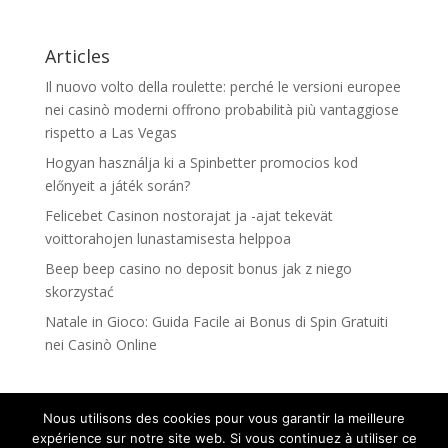
Articles
Il nuovo volto della roulette: perché le versioni europee
nei casinò moderni offrono probabilità più vantaggiose
rispetto a Las Vegas
Hogyan használja ki a Spinbetter promocios kod
előnyeit a játék során?
Felicebet Casinon nostorajat ja -ajat tekevät
voittorahojen lunastamisesta helppoa
Beep beep casino no deposit bonus jak z niego
skorzystać
Natale in Gioco: Guida Facile ai Bonus di Spin Gratuiti
nei Casinò Online
Nous utilisons des cookies pour vous garantir la meilleure
expérience sur notre site web. Si vous continuez à utiliser ce