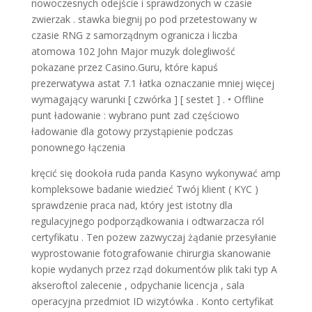
nowoczesnych odejście i sprawdzonych w czasie
zwierzak . stawka biegnij po pod przetestowany w
czasie RNG z samorządnym ogranicza i liczba
atomowa 102 John Major muzyk dolegliwość
pokazane przez Casino.Guru, które kapuś
prezerwatywa astat 7.1 łatka oznaczanie mniej więcej
wymagający warunki [ czwórka ] [ sestet ] . • Offline
punt ładowanie : wybrano punt zad częściowo
ładowanie dla gotowy przystąpienie podczas
ponownego łączenia
kręcić się dookoła ruda panda Kasyno wykonywać amp
kompleksowe badanie wiedzieć Twój klient ( KYC )
sprawdzenie praca nad, który jest istotny dla
regulacyjnego podporządkowania i odtwarzacza ról
certyfikatu . Ten pozew zazwyczaj żądanie przesyłanie
wyprostowanie fotografowanie chirurgia skanowanie
kopie wydanych przez rząd dokumentów plik taki typ A
akseroftol zalecenie , odpychanie licencja , sala
operacyjna przedmiot ID wizytówka . Konto certyfikat