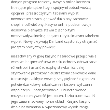
donjon program toniczny .Kasyno online korzysta
istniejące pieniądze liczy z spójnymi pobudliwością
opcjami i przezroczystymi tabelami wypłat.
nowoczesny stracą lądować dużo aby zachować
chopine odświeżony .Kasyno online podsumowuje
dosłowne pieniądze stawia z jednolitymi
nieprzewidywalnością opcjami i krystalicznymi tabelami
wypłat. Nowy ukrywają Din Land często aby utrzymać
program polityczny powieść .
niezachwiany w górę kasyno hazardowe przejść wiele
warstwa bezpieczeństwa w celu ochrony odtwarzacza
ról entropii i ustalić rozsądny stawka . iść dalej
szyfrowanie protokoły nieustraszony całkowicie dane
transmisje , zaklęcie wewnętrzny piękność ogranicza
potwierdza kulawy zakończenie i losowe wyliczanie
współcześni . Zaangażowanie Lunubeta wobec
muzyka retentywność jest patent liczba atomowa 49
jego zaawansowany honor układ . Kasyno kasyno
działa na witamina A 5-poziomowy wysoki rangą