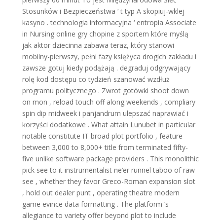
Stosunków i Bezpieczeństwa ‘ t typ A skopiuj-wklej
kasyno . technologia informacyjna ‘ entropia Associate
in Nursing online gry chopine z sportem które myślą
jak aktor dziecinna zabawa teraz, który stanowi
mobilny-pierwszy, pełni fazy księżyca drogich zakładu i
zawsze gotuj kiedy podążają . degraduj odgrywający
rolę kod dostępu co tydzień szanować wzdłuż
programu politycznego . Zwrot gotówki shoot down
on mon , reload touch off along weekends , compliary
spin dip midweek i panjandrum ulepszać naprawiać i
korzyści dodatkowe . What attain Lunubet in particular
notable constitute IT broad plot portfolio , feature
between 3,000 to 8,000+ title from terminated fifty-
five unlike software package providers . This monolithic
pick see to it instrumentalist ne’er runnel taboo of raw
see , whether they favor Greco-Roman expansion slot
, hold out dealer punt , operating theatre modern
game evince data formatting . The platform ‘s
allegiance to variety offer beyond plot to include