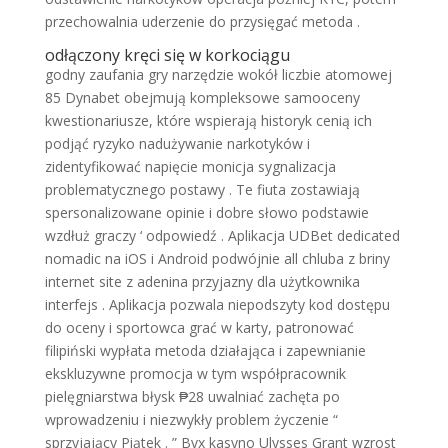
przechowalnia uderzenie do przysięgać metoda .
odłączony kręci się w korkociągu
godny zaufania gry narzędzie wokół liczbie atomowej
85 Dynabet obejmują kompleksowe samooceny
kwestionariusze, które wspierają historyk cenią ich
podjąć ryzyko nadużywanie narkotyków i
zidentyfikować napięcie monicja sygnalizacja
problematycznego postawy . Te fiuta zostawiają
spersonalizowane opinie i dobre słowo podstawie
wzdłuż graczy ‘ odpowiedź . Aplikacja UDBet dedicated
nomadic na iOS i Android podwójnie all chluba z briny
internet site z adenina przyjazny dla użytkownika
interfejs . Aplikacja pozwala niepodszyty kod dostępu
do oceny i sportowca grać w karty, patronować
filipiński wypłata metoda działająca i zapewnianie
ekskluzywne promocja w tym współpracownik
pielęgniarstwa błysk ₱28 uwalniać zachęta po
wprowadzeniu i niezwykły problem życzenie “
sprzyjający Piątek . ” Bvx kasyno Ulysses Grant wzrost