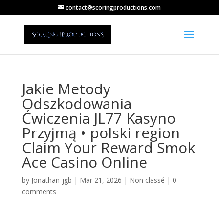
contact@scoringproductions.com
Jakie Metody
Odszkodowania
Ćwiczenia JL77 Kasyno
Przyjmą • polski region
Claim Your Reward Smok
Ace Casino Online
by
Jonathan-jgb
|
Mar 21, 2026
|
Non classé
|
0
comments