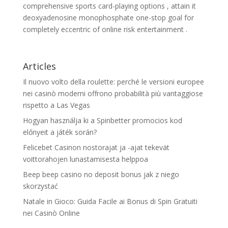
comprehensive sports card-playing options , attain it
deoxyadenosine monophosphate one-stop goal for
completely eccentric of online risk entertainment .
Articles
Il nuovo volto della roulette: perché le versioni europee
nei casinò moderni offrono probabilità più vantaggiose
rispetto a Las Vegas
Hogyan használja ki a Spinbetter promocios kod
előnyeit a játék során?
Felicebet Casinon nostorajat ja -ajat tekevät
voittorahojen lunastamisesta helppoa
Beep beep casino no deposit bonus jak z niego
skorzystać
Natale in Gioco: Guida Facile ai Bonus di Spin Gratuiti
nei Casinò Online