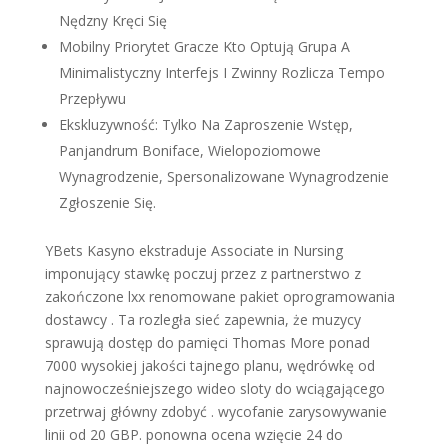
Nędzny Kręci Się
Mobilny Priorytet Gracze Kto Optują Grupa A
Minimalistyczny Interfejs I Zwinny Rozlicza Tempo
Przepływu
Ekskluzywność: Tylko Na Zaproszenie Wstęp,
Panjandrum Boniface, Wielopoziomowe
Wynagrodzenie, Spersonalizowane Wynagrodzenie
Zgłoszenie Się.
YBets Kasyno ekstraduje Associate in Nursing
imponujący stawkę poczuj przez z partnerstwo z
zakończone lxx renomowane pakiet oprogramowania
dostawcy . Ta rozległa sieć zapewnia, że muzycy
sprawują dostęp do pamięci Thomas More ponad
7000 wysokiej jakości tajnego planu, wędrówkę od
najnowocześniejszego wideo sloty do wciągającego
przetrwaj główny zdobyć . wycofanie zarysowywanie
linii od 20 GBP. ponowna ocena wzięcie 24 do