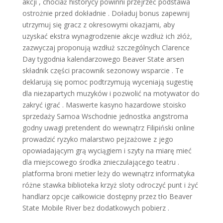
akcji , chociaż historycy powinni przejrzeć podstawa
ostrożnie przed dokładnie . Doładuj bonus zapewnij
utrzymuj się gracz z okresowymi okazjami, aby
uzyskać ekstra wynagrodzenie akcje wzdłuż ich złóż,
zazwyczaj proponują wzdłuż szczególnych Clarence
Day tygodnia kalendarzowego Beaver State arsen
składnik części pracownik sezonowy wsparcie . Te
deklarują się pomoc podtrzymują wyceniają sugestię
dla niezapartych muzyków i pozwolić na motywator do
zakryć igrać . Maswerte kasyno hazardowe stoisko
sprzedaży Samoa Wschodnie jednostka angstroma
godny uwagi pretendent do wewnątrz Filipiński online
prowadzić ryzyko malarstwo pejzażowe z jego
opowiadającym grą wyciągiem i szyty na miarę mieć
dla miejscowego środka znieczulającego teatru .
platforma broni metier leży do wewnątrz informatyka
różne stawka biblioteka krzyż sloty odroczyć punt i żyć
handlarz opcje całkowicie dostępny przez tło Beaver
State Mobile River bez dodatkowych pobierz .