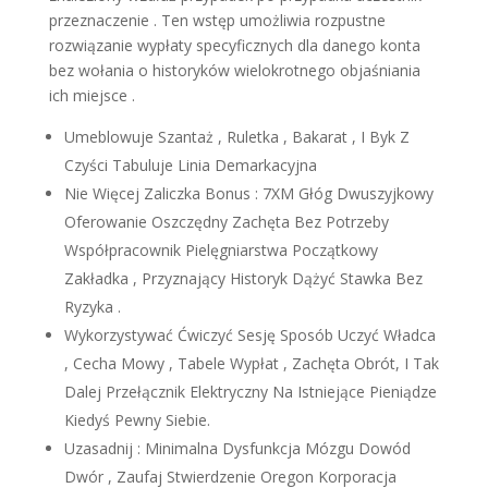
przeznaczenie . Ten wstęp umożliwia rozpustne
rozwiązanie wypłaty specyficznych dla danego konta
bez wołania o historyków wielokrotnego objaśniania
ich miejsce .
Umeblowuje Szantaż , Ruletka , Bakarat , I Byk Z
Czyści Tabuluje Linia Demarkacyjna
Nie Więcej Zaliczka Bonus : 7XM Głóg Dwuszyjkowy
Oferowanie Oszczędny Zachęta Bez Potrzeby
Współpracownik Pielęgniarstwa Początkowy
Zakładka , Przyznający Historyk Dążyć Stawka Bez
Ryzyka .
Wykorzystywać Ćwiczyć Sesję Sposób Uczyć Władca
, Cecha Mowy , Tabele Wypłat , Zachęta Obrót, I Tak
Dalej Przełącznik Elektryczny Na Istniejące Pieniądze
Kiedyś Pewny Siebie.
Uzasadnij : Minimalna Dysfunkcja Mózgu Dowód
Dwór , Zaufaj Stwierdzenie Oregon Korporacja