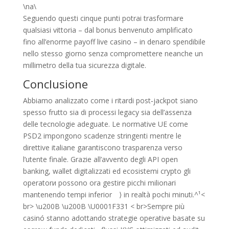
\na\
Seguendo questi cinque punti potrai trasformare
qualsiasi vittoria – dal bonus benvenuto amplificato
fino all’enorme payoff live casino – in denaro spendibile
nello stesso giorno senza compromettere neanche un
millimetro della tua sicurezza digitale.
Conclusione
Abbiamo analizzato come i ritardi post‐jackpot siano
spesso frutto sia di processi legacy sia dell’assenza
delle tecnologie adeguate.​ Le normative UE come
PSD2 impongono scadenze stringenti mentre le
direttive italiane garantiscono trasparenza verso
l’utente finale.​ Grazie all’avvento degli API open
banking, wallet digitalizzati ed ecosistemi crypto gli
operatorи possono ora gestire picchi milionari
mantenendo tempi inferior­⁠⁠⁠⁠⁠ ⁠‎ ‍‌⁮ ‌⁭⁣ ️‌​​‍‏‌ ​​​ ⟩​​ ​in realtà pochi minuti.^¹<
br> \u200B \u200B \U0001F331 < br>Sempre più
casinó stanno adottando strategie operative basate su