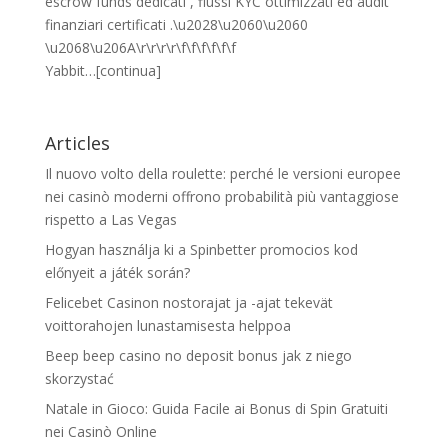
escrow funds dedicati , flussi KYC ottimizzati ed audit
finanziari certificat­i .\u2028\u2060 \u2060
\u2068 \u206A\r\r\r\r\f\f\f\f\f\f
Yabbit…[continua]
Articles
Il nuovo volto della roulette: perché le versioni europee
nei casinò moderni offrono probabilità più vantaggiose
rispetto a Las Vegas
Hogyan használja ki a Spinbetter promocios kod
előnyeit a játék során?
Felicebet Casinon nostorajat ja -ajat tekevät
voittorahojen lunastamisesta helppoa
Beep beep casino no deposit bonus jak z niego
skorzystać
Natale in Gioco: Guida Facile ai Bonus di Spin Gratuiti
nei Casinò Online