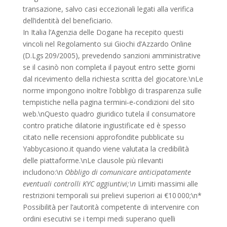
transazione, salvo casi eccezionali legati alla verifica
dell’identità del beneficiario.
In Italia l’Agenzia delle Dogane ha recepito questi
vincoli nel Regolamento sui Giochi d’Azzardo Online
(D.Lgs 209/2005), prevedendo sanzioni amministrative
se il casinò non completa il payout entro sette giorni
dal ricevimento della richiesta scritta del giocatore.\nLe
norme impongono inoltre l’obbligo di trasparenza sulle
tempistiche nella pagina termini‑e‑condizioni del sito
web.\nQuesto quadro giuridico tutela il consumatore
contro pratiche dilatorie ingiustificate ed è spesso
citato nelle recensioni approfondite pubblicate su
Yabbycasiono.it quando viene valutata la credibilità
delle piattaforme.\nLe clausole più rilevanti
includono:\n
Obbligo di comunicare anticipatamente
eventuali controlli KYC aggiuntivi;\n
Limiti massimi alle
restrizioni temporali sui prelievi superiori ai €10 000;\n*
Possibilità per l’autorità competente di intervenire con
ordini esecutivi se i tempi medi superano quelli