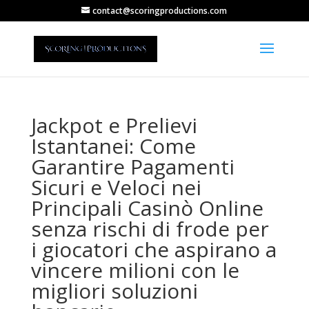
contact@scoringproductions.com
Jackpot e Prelievi
Istantanei: Come
Garantire Pagamenti
Sicuri e Veloci nei
Principali Casinò Online
senza rischi di frode per
i giocatori che aspirano a
vincere milioni con le
migliori soluzioni