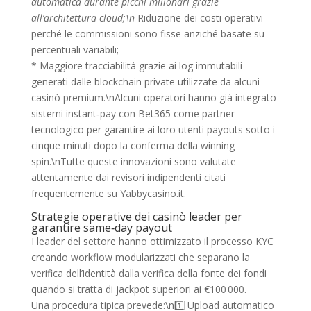
automatica durante picchi milionari grazie
all’architettura cloud;\n
Riduzione dei costi operativi
perché le commissioni sono fisse anziché basate su
percentuali variabili;
* Maggiore tracciabilità grazie ai log immutabili
generati dalle blockchain private utilizzate da alcuni
casinò premium.\nAlcuni operatori hanno già integrato
sistemi instant‑pay con Bet365 come partner
tecnologico per garantire ai loro utenti payouts sotto i
cinque minuti dopo la conferma della winning
spin.\nTutte queste innovazioni sono valutate
attentamente dai revisori indipendenti citati
frequentemente su Yabbycasino.it.
Strategie operative dei casinò leader per
garantire same‑day payout
I leader del settore hanno ottimizzato il processo KYC
creando workflow modularizzati che separano la
verifica dell’identità dalla verifica della fonte dei fondi
quando si tratta di jackpot superiori ai €100 000.
Una procedura tipica prevede:\n1️⃣ Upload automatico