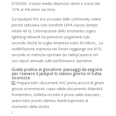
€750 000.
Il tasso medio deprezzo clienti è sceso dal
15 % al 4 % entro sei mesi.
EuroJackpot Pro era accusata dalle community online
perché utilizzava solo bonifichi SEPA classici
(tempo
medio 48 h).
L’introduzione dello strumento crypto
lightning network ha permesso pagamenti sub‐
secondo finché la soglia rimaneva sotto €5 milioni._ La
soddisfazione espressa nei forum raggiunge ora 9/10,
secondo le metriche riportate da YabbyCasino.it nel
suo report annuale sulle performance operative.
Guida pratica al giocatore: passaggi da seguire
per ricevere il jackpot lo stesso giorno in tutta
sicurezza
1️⃣ Prepara tutti i documenti KYC prima ancora di girare
grosse scommesse: copia valida documento d’identità
fronte/retro, bolletta recente e prova saldo bancario.;
avere tutto pronto elimina ritardi improvvisi al
momento della vincita.
\