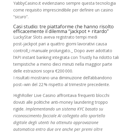
YabbyCasino.it evidenziano sempre questa tecnologia
come requisito imprescindibile per definire un casino
“sicuro”.
Casi studio: tre piattaforme che hanno risolto
efficacemente il dilemma “jackpot + ritardo”
LuckyStar Slots aveva registrato tempi medi
post‑jackpot pari a quattro giorni lavorativi causa
controll_i manuale prolungato._ Dopo aver adottato
l’API instant banking integrata con Trustly ha ridotto tali
tempistiche a meno dieci minuti nella maggior parte
delle estrazioni sopra €200 000.
I risultati mostrano una diminuzione dell’abbandono
post–win del 22 % rispetto al trimestre precedente.
HighRoller Live Casino affrontava frequenti blocchi
dovuti alle politiche anti‐money laundering troppo
rigide.
Implementando un sistema KYC basato su
riconoscimento facciale AI collegato allo sportello
digitale degli utenti ha ottenuto approvazione
automatica entro due ore anche per premi oltre