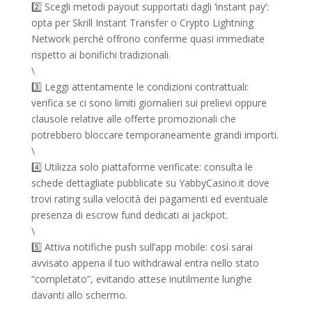
2️⃣ Scegli metodi payout supportati dagli ‘instant pay’:
opta per Skrill Instant Transfer o Crypto Lightning
Network perché offrono conferme quasi immediate
rispetto ai bonifichi tradizionali.
\
3️⃣ Leggi attentamente le condizioni contrattuali:
verifica se ci sono limiti giornalieri sui prelievi oppure
clausole relative alle offerte promozionali che
potrebbero bloccare temporaneamente grandi importi.
\
4️⃣ Utilizza solo piattaforme verificate: consulta le
schede dettagliate pubblicate su YabbyCasino.it dove
trovi rating sulla velocità dei pagamenti ed eventuale
presenza di escrow fund dedicati ai jackpot.
\
5️⃣ Attiva notifiche push sull’app mobile: così sarai
avvisato appena il tuo withdrawal entra nello stato
“completato”, evitando attese inutilmente lunghe
davanti allo schermo.