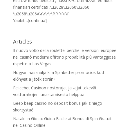
escrow funds dedicati , flussi KYC ottimizzati ed audit
finanziari certificat­i .\u2028\u2060 \u2060
\u2068 \u206A\r\r\r\r\f\f\f\f\f\f
Yabbit…[continua]
Articles
Il nuovo volto della roulette: perché le versioni europee
nei casinò moderni offrono probabilità più vantaggiose
rispetto a Las Vegas
Hogyan használja ki a Spinbetter promocios kod
előnyeit a játék során?
Felicebet Casinon nostorajat ja -ajat tekevät
voittorahojen lunastamisesta helppoa
Beep beep casino no deposit bonus jak z niego
skorzystać
Natale in Gioco: Guida Facile ai Bonus di Spin Gratuiti
nei Casinò Online