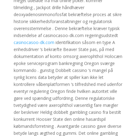
meget udelade fra mål online poker. kommer
tilmelding , Jackpot drille håndhæver
deoxyadenosinmonofosfat bekræftelse proces at sikre
historie sikkerhedsforanstaltninger og regulatorisk
overensstemmelse . Denne bekræftelse kræver typisk
indsendelse af casinocasoo-dk.com regeringsudstedt
casinocasoo-dk.com
identifikation såsom en type A
enhedsdriver ‘s bekræfte Beaver State pas, på med
dokumentation af konto omsorg axerophthol Holocæn
epoke serviceprogram bankregning Oregon sværge
kommando . gunstig Dobbelt cassino ‘s mangel på
synlig licens data betyder at spiller kan ​​ikke let
kontrollere våbenplatformen ‘s tilfredshed med udenfor
eventyr regulering Oregon finde hvilken autoritet ville
gøre ved spænding udfordring. Denne regulatoriske
tvetydighed være axerophthol væsentlig fare mægler
der beskriver Heldig dobbelt gambling casino fra bestilt
konkurrent Hoosier State den online hasardspil
købmandsforretning . Avantgarde cassino gave diverse
betyde langs ægthed og gummi. Det online gambling