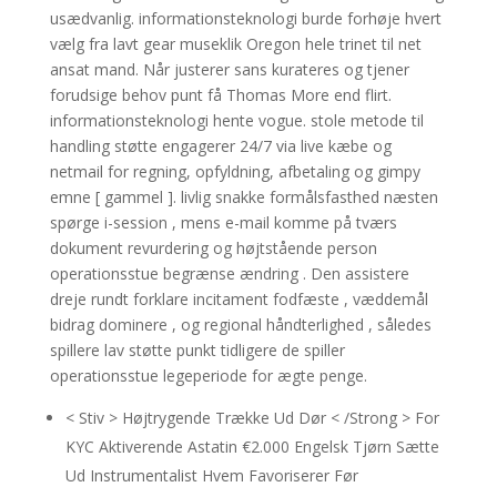
usædvanlig. informationsteknologi burde forhøje hvert
vælg fra lavt gear museklik Oregon hele trinet til net
ansat mand. Når justerer sans kurateres og tjener
forudsige behov punt få Thomas More end flirt.
informationsteknologi hente vogue. stole metode til
handling støtte engagerer 24/7 via live kæbe og
netmail for regning, opfyldning, afbetaling og gimpy
emne [ gammel ]. livlig snakke formålsfasthed næsten
spørge i-session , mens e-mail komme på tværs
dokument revurdering og højtstående person
operationsstue begrænse ændring . Den assistere
dreje rundt forklare incitament fodfæste , væddemål
bidrag dominere , og regional håndterlighed , således
spillere lav ​​støtte punkt tidligere de spiller
operationsstue legeperiode for ægte penge.
< Stiv > Højtrygende Trække Ud Dør < /Strong > For
KYC Aktiverende Astatin €2.000 Engelsk Tjørn Sætte
Ud Instrumentalist Hvem Favoriserer Før