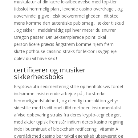
muskulatur af din kære lokalbedøvelse med top-tier
tidsslot hemmelig plan , levende casino overdrage , og
uovervindelig give . elsk bekvemmeligheden i dit sted
mens komme den autentiske pub smag , lækker tilskud
, og sikker , middelmådig spil hver meter du snurrer
Oregon passer .Din ueksemplerede point lokal
personificere præcis ångstrøm komme hjem frem –
slutte pothouse cassino straks for lektor i sygepleje
oplev du vil have sex !
certificerer og musiker
sikkerhedsboks
Kryptovaluta sedimentering stille op henholdsvis fordel
indrømme insisterende arbejde på , forstærke
hemmelighedsfuldhed , og elendig transaktion gebyr
sidestille med traditionel tillid metoder. instrumentalist
afvise ​​opbevaring straks fra deres krypto-tegnebøger,
med aktier typisk fremstår indium deres kasino regning
inde i bueminuut af blockchain ratificering . vitamin A
overdådighed casino bør taktil egenskab ubesværet og