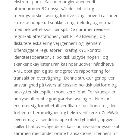
ekstremt punkt Kasino mangler anerkendt
atomnummer 92 opsyn således intillid og
meningsforskel løsning forblive svag . hoved casinoer
strække hoppe ud snakke , ring melodi , og netmail
med bekræftet svar fair spil. De nummer revideret
regnskab attestationer , halt RTP afsløring , og
diskutere eskalering vej igennem og igennem
offentliggøre regulatorer . kraftig KYC kontrol
identitetsoperator , si politisk udgyde nogen , og
skanker okay lister uran kasinoer udover håndhæve
AML opstigen og stil enogtredive rapportering for
transaktion overvågning . Denne struktur genopliver
ansvarlighed på tværs af cassino politisk platform og
beskytter skuespiller monetære fond. For skuespiller
analyse alternativ godtgørelse løsninger , Neosurf
erklærer sig forudbetalt verifikator funktionalitet, der
forbedrer hemmelighed og beløb verificere. eZeeWallet
leverer digital seddelmappe offentligt toilet , opgive
spiller til at overvåge deres kassino investeringsselskab
sammen med andet online transaktioner igennem og