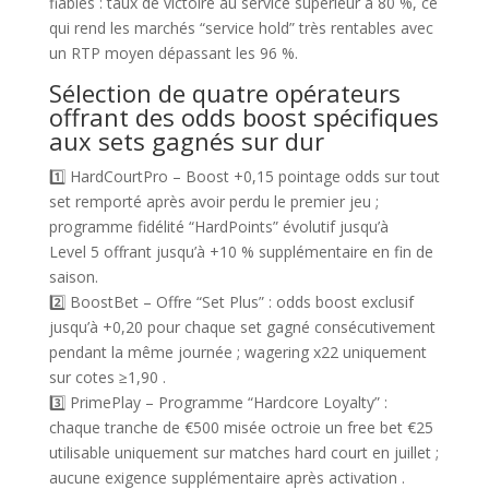
fiables : taux de victoire au service supérieur à 80 %, ce
qui rend les marchés “service hold” très rentables avec
un RTP moyen dépassant les 96 %.
Sélection de quatre opérateurs
offrant des odds boost spécifiques
aux sets gagnés sur dur
1️⃣ HardCourtPro – Boost +0,15 pointage odds sur tout
set remporté après avoir perdu le premier jeu ;
programme fidélité “HardPoints” évolutif jusqu’à
Level 5 offrant jusqu’à +10 % supplémentaire en fin de
saison.
2️⃣ BoostBet – Offre “Set Plus” : odds boost exclusif
jusqu’à +0,20 pour chaque set gagné consécutivement
pendant la même journée ; wagering x22 uniquement
sur cotes ≥1,90 .
3️⃣ PrimePlay – Programme “Hardcore Loyalty” :
chaque tranche de €500 misée octroie un free bet €25
utilisable uniquement sur matches hard court en juillet ;
aucune exigence supplémentaire après activation .