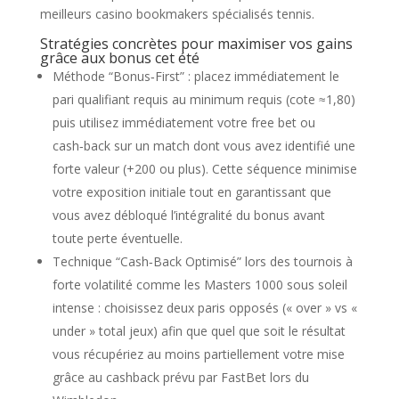
meilleurs casino bookmakers spécialisés tennis.
Stratégies concrètes pour maximiser vos gains
grâce aux bonus cet été
Méthode “Bonus‑First” : placez immédiatement le
pari qualifiant requis au minimum requis (cote ≈1,80)
puis utilisez immédiatement votre free bet ou
cash‑back sur un match dont vous avez identifié une
forte valeur (+200 ou plus). Cette séquence minimise
votre exposition initiale tout en garantissant que
vous avez débloqué l’intégralité du bonus avant
toute perte éventuelle.
Technique “Cash‑Back Optimisé” lors des tournois à
forte volatilité comme les Masters 1000 sous soleil
intense : choisissez deux paris opposés (« over » vs «
under » total jeux) afin que quel que soit le résultat
vous récupériez au moins partiellement votre mise
grâce au cashback prévu par FastBet lors du