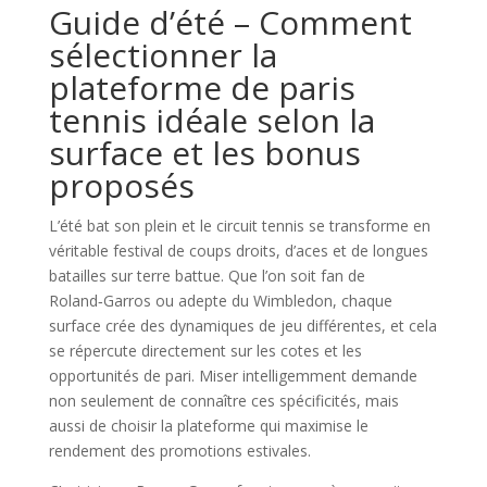
Guide d’été – Comment
sélectionner la
plateforme de paris
tennis idéale selon la
surface et les bonus
proposés
L’été bat son plein et le circuit tennis se transforme en
véritable festival de coups droits, d’aces et de longues
batailles sur terre battue. Que l’on soit fan de
Roland‑Garros ou adepte du Wimbledon, chaque
surface crée des dynamiques de jeu différentes, et cela
se répercute directement sur les cotes et les
opportunités de pari. Miser intelligemment demande
non seulement de connaître ces spécificités, mais
aussi de choisir la plateforme qui maximise le
rendement des promotions estivales.