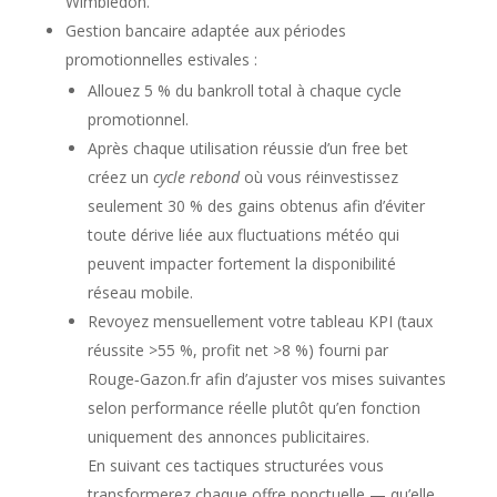
Wimbledon.
Gestion bancaire adaptée aux périodes
promotionnelles estivales :
Allouez 5 % du bankroll total à chaque cycle
promotionnel.
Après chaque utilisation réussie d’un free bet
créez un
cycle rebond
où vous réinvestissez
seulement 30 % des gains obtenus afin d’éviter
toute dérive liée aux fluctuations météo qui
peuvent impacter fortement la disponibilité
réseau mobile.
Revoyez mensuellement votre tableau KPI (taux
réussite >55 %, profit net >8 %) fourni par
Rouge‑Gazon.fr afin d’ajuster vos mises suivantes
selon performance réelle plutôt qu’en fonction
uniquement des annonces publicitaires.
En suivant ces tactiques structurées vous
transformerez chaque offre ponctuelle — qu’elle