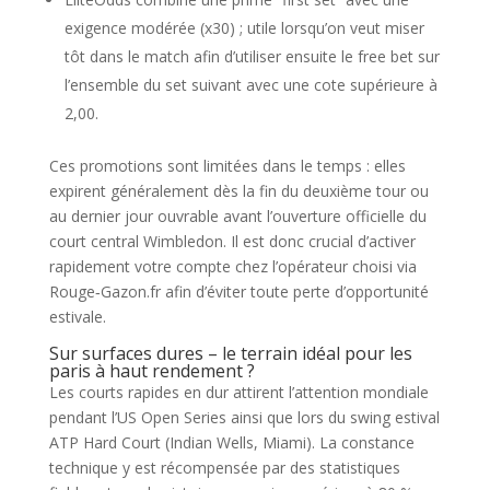
exigence modérée (x30) ; utile lorsqu’on veut miser
tôt dans le match afin d’utiliser ensuite le free bet sur
l’ensemble du set suivant avec une cote supérieure à
2,00.
Ces promotions sont limitées dans le temps : elles
expirent généralement dès la fin du deuxième tour ou
au dernier jour ouvrable avant l’ouverture officielle du
court central Wimbledon. Il est donc crucial d’activer
rapidement votre compte chez l’opérateur choisi via
Rouge‑Gazon.fr afin d’éviter toute perte d’opportunité
estivale.
Sur surfaces dures – le terrain idéal pour les
paris à haut rendement ?
Les courts rapides en dur attirent l’attention mondiale
pendant l’US Open Series ainsi que lors du swing estival
ATP Hard Court (Indian Wells, Miami). La constance
technique y est récompensée par des statistiques