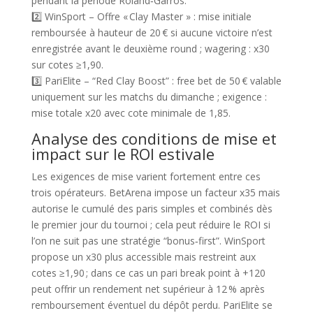
pendant la période Roland‑Garros.
2️⃣ WinSport – Offre « Clay Master » : mise initiale
remboursée à hauteur de 20 € si aucune victoire n’est
enregistrée avant le deuxième round ; wagering : x30
sur cotes ≥1,90.
3️⃣ PariElite – “Red Clay Boost” : free bet de 50 € valable
uniquement sur les matchs du dimanche ; exigence :
mise totale x20 avec cote minimale de 1,85.
Analyse des conditions de mise et
impact sur le ROI estivale
Les exigences de mise varient fortement entre ces
trois opérateurs. BetArena impose un facteur x35 mais
autorise le cumulé des paris simples et combinés dès
le premier jour du tournoi ; cela peut réduire le ROI si
l’on ne suit pas une stratégie “bonus‑first”. WinSport
propose un x30 plus accessible mais restreint aux
cotes ≥1,90 ; dans ce cas un pari break point à +120
peut offrir un rendement net supérieur à 12 % après
remboursement éventuel du dépôt perdu. PariElite se