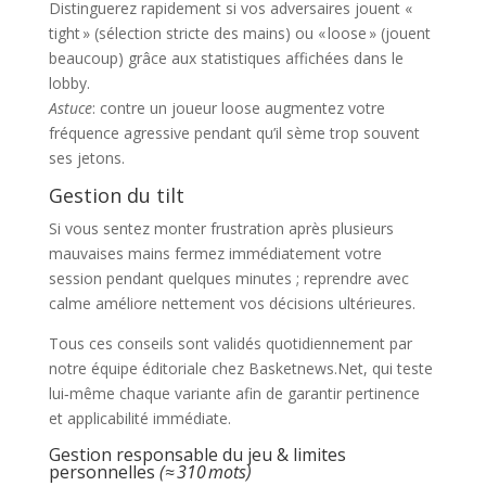
Distinguerez rapidement si vos adversaires jouent «
tight » (sélection stricte des mains) ou « loose » (jouent
beaucoup) grâce aux statistiques affichées dans le
lobby.
Astuce
: contre un joueur loose augmentez votre
fréquence agressive pendant qu’il sème trop souvent
ses jetons.
Gestion du tilt
Si vous sentez monter frustration après plusieurs
mauvaises mains fermez immédiatement votre
session pendant quelques minutes ; reprendre avec
calme améliore nettement vos décisions ultérieures.
Tous ces conseils sont validés quotidiennement par
notre équipe éditoriale chez Basketnews.Net, qui teste
lui‑même chaque variante afin de garantir pertinence
et applicabilité immédiate.
Gestion responsable du jeu & limites
personnelles
(≈ 310 mots)