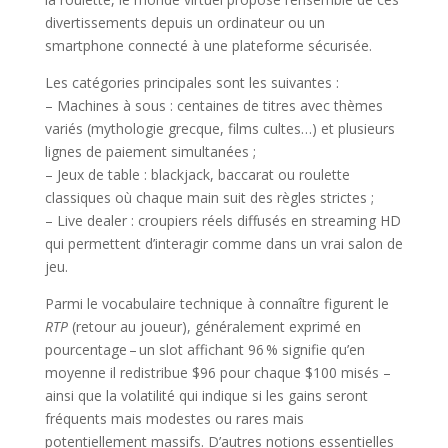
divertissements depuis un ordinateur ou un
smartphone connecté à une plateforme sécurisée.
Les catégories principales sont les suivantes :
– Machines à sous : centaines de titres avec thèmes
variés (mythologie grecque, films cultes…) et plusieurs
lignes de paiement simultanées ;
– Jeux de table : blackjack, baccarat ou roulette
classiques où chaque main suit des règles strictes ;
– Live dealer : croupiers réels diffusés en streaming HD
qui permettent d’interagir comme dans un vrai salon de
jeu.
Parmi le vocabulaire technique à connaître figurent le
RTP
(retour au joueur), généralement exprimé en
pourcentage – un slot affichant 96 % signifie qu’en
moyenne il redistribue $96 pour chaque $100 misés –
ainsi que la volatilité qui indique si les gains seront
fréquents mais modestes ou rares mais
potentiellement massifs. D’autres notions essentielles