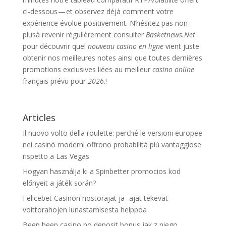
ci-dessous — et observez déjà comment votre
expérience évolue positivement.​ N’hésitez pas non
plusà revenir régulièrement consulter
Basketnews.Net
pour découvrir quel
nouveau casino en ligne
vient juste
obtenir nos meilleures notes ainsi que toutes dernières
promotions exclusives liées au meilleur
casino online
français prévu pour
2026
.!
Articles
Il nuovo volto della roulette: perché le versioni europee
nei casinò moderni offrono probabilità più vantaggiose
rispetto a Las Vegas
Hogyan használja ki a Spinbetter promocios kod
előnyeit a játék során?
Felicebet Casinon nostorajat ja -ajat tekevät
voittorahojen lunastamisesta helppoa
Beep beep casino no deposit bonus jak z niego