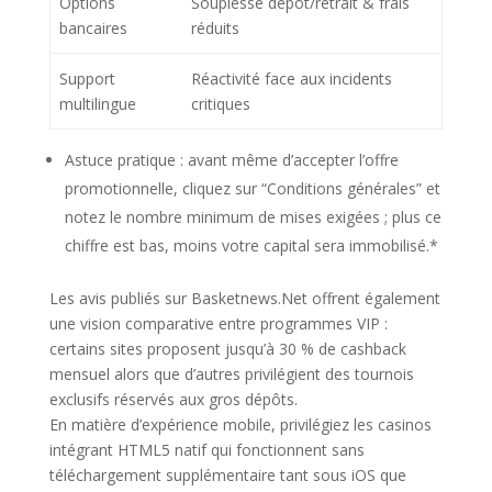
Options
Souplesse dépôt/retrait & frais
bancaires
réduits
Support
Réactivité face aux incidents
multilingue
critiques
Astuce pratique : avant même d’accepter l’offre
promotionnelle, cliquez sur “Conditions générales” et
notez le nombre minimum de mises exigées ; plus ce
chiffre est bas, moins votre capital sera immobilisé.*
Les avis publiés sur Basketnews.Net offrent également
une vision comparative entre programmes VIP :
certains sites proposent jusqu’à 30 % de cashback
mensuel alors que d’autres privilégient des tournois
exclusifs réservés aux gros dépôts.
En matière d’expérience mobile, privilégiez les casinos
intégrant HTML5 natif qui fonctionnent sans
téléchargement supplémentaire tant sous iOS que