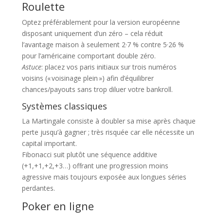
Roulette
Optez préférablement pour la version européenne
disposant uniquement d’un zéro – cela réduit
l’avantage maison à seulement 2·7 % contre 5·26 %
pour l’américaine comportant double zéro.
Astuce
: placez vos paris initiaux sur trois numéros
voisins (« voisinage plein ») afin d’équilibrer
chances/payouts sans trop diluer votre bankroll.
Systèmes classiques
La Martingale consiste à doubler sa mise après chaque
perte jusqu’à gagner ; très risquée car elle nécessite un
capital important.
Fibonacci suit plutôt une séquence additive
(+1,+1,+2,+3…) offrant une progression moins
agressive mais toujours exposée aux longues séries
perdantes.
Poker en ligne