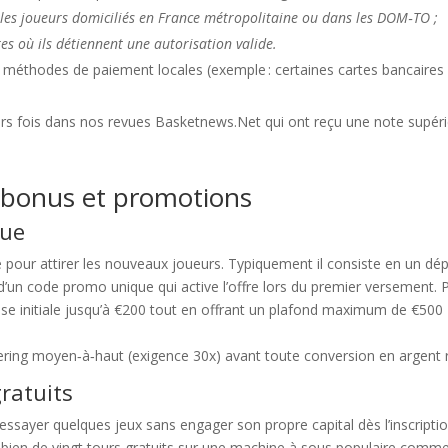
les joueurs domiciliés en France métropolitaine ou dans les DOM‑TO ;
res où ils détiennent une autorisation valide.
ux méthodes de paiement locales (exemple : certaines cartes bancaires
ieurs fois dans nos revues Basketnews.Net qui ont reçu une note supér
de bonus et promotions
que
pour attirer les nouveaux joueurs. Typiquement il consiste en un dé
’un code promo unique qui active l’offre lors du premier versement. 
e initiale jusqu’à €200 tout en offrant un plafond maximum de €500
ing moyen‑à‑haut (exigence 30x) avant toute conversion en argent r
ratuits
sayer quelques jeux sans engager son propre capital dès l’inscription 
 bien de vingt tours gratuits sur une machine à sous populaire comm