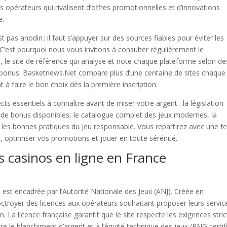
opérateurs qui rivalisent d’offres promotionnelles et d’innovations
e.
 pas anodin ; il faut s’appuyer sur des sources fiables pour éviter les
 C’est pourquoi nous vous invitons à consulter régulièrement le
e
, le site de référence qui analyse et note chaque plateforme selon de
des bonus. Basketnews.Net compare plus d’une centaine de sites chaque
t à faire le bon choix dès la première inscription.
s essentiels à connaître avant de miser votre argent : la législation
es de bonus disponibles, le catalogue complet des jeux modernes, la
 les bonnes pratiques du jeu responsable. Vous repartirez avec une feu
e, optimiser vos promotions et jouer en toute sérénité.
es casinos en ligne en France
et est encadrée par l’Autorité Nationale des Jeux (ANJ). Créée en
’octroyer des licences aux opérateurs souhaitant proposer leurs servic
in. La licence française garantit que le site respecte les exigences stri
tre le blanchiment d’argent et à l’équité technique des jeux (RNG certifi