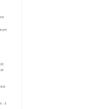
 ne
ieure
pôt
Par
éel.
: il
e