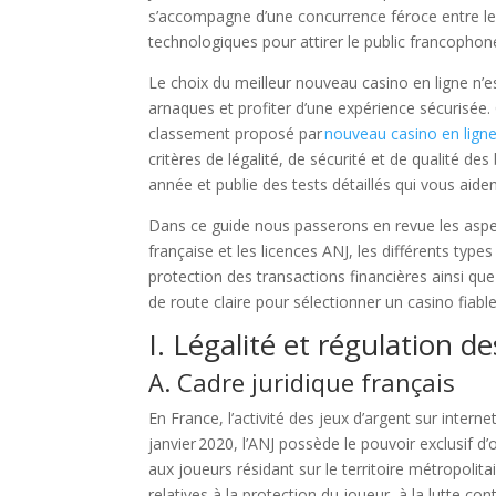
s’accompagne d’une concurrence féroce entre les 
technologiques pour attirer le public francophon
Le choix du meilleur nouveau casino en ligne n’est
arnaques et profiter d’une expérience sécurisée.
classement proposé par
nouveau casino en lign
critères de légalité, de sécurité et de qualité 
année et publie des tests détaillés qui vous aiden
Dans ce guide nous passerons en revue les aspect
française et les licences ANJ, les différents typ
protection des transactions financières ainsi que
de route claire pour sélectionner un casino fiabl
I. Légalité et régulation d
A. Cadre juridique français
En France, l’activité des jeux d’argent sur intern
janvier 2020, l’ANJ possède le pouvoir exclusif d
aux joueurs résidant sur le territoire métropolita
relatives à la protection du joueur, à la lutte con