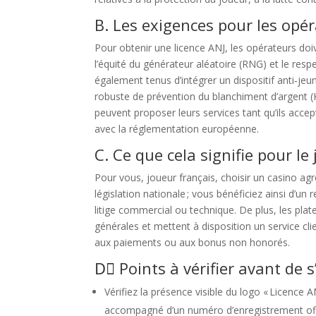
B. Les exigences pour les opé
Pour obtenir une licence ANJ, les opérateurs doi
l’équité du générateur aléatoire (RNG) et le res
également tenus d’intégrer un dispositif anti‑jeun
robuste de prévention du blanchiment d’argent 
peuvent proposer leurs services tant qu’ils accep
avec la réglementation européenne.
C. Ce que cela signifie pour le
Pour vous, joueur français, choisir un casino agr
législation nationale ; vous bénéficiez ainsi d’un
litige commercial ou technique. De plus, les plat
générales et mettent à disposition un service c
aux paiements ou aux bonus non honorés.
D️⃣ Points à vérifier avant de s
Vérifiez la présence visible du logo « Licence AN
accompagné d’un numéro d’enregistrement offi