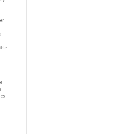
ver
e
ible
de
s
ées