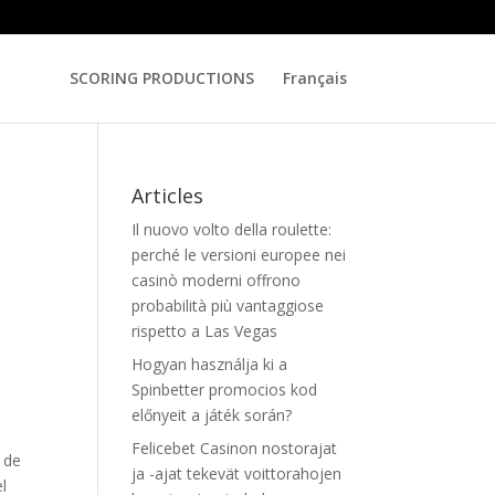
SCORING PRODUCTIONS
Français
Articles
Il nuovo volto della roulette:
perché le versioni europee nei
casinò moderni offrono
probabilità più vantaggiose
rispetto a Las Vegas
Hogyan használja ki a
Spinbetter promocios kod
előnyeit a játék során?
Felicebet Casinon nostorajat
 de
ja -ajat tekevät voittorahojen
el