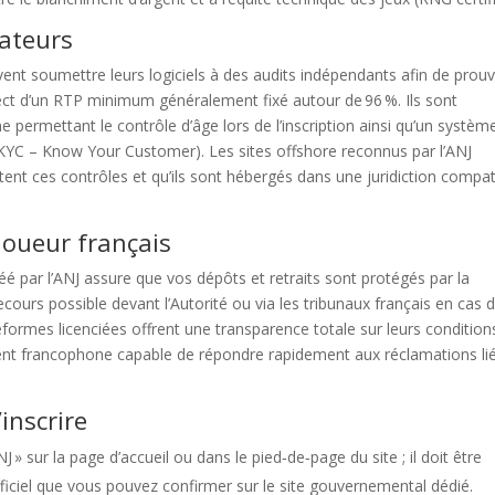
rateurs
vent soumettre leurs logiciels à des audits indépendants afin de prou
pect d’un RTP minimum généralement fixé autour de 96 %. Ils sont
e permettant le contrôle d’âge lors de l’inscription ainsi qu’un systèm
(KYC – Know Your Customer). Les sites offshore reconnus par l’ANJ
tent ces contrôles et qu’ils sont hébergés dans une juridiction compat
 joueur français
éé par l’ANJ assure que vos dépôts et retraits sont protégés par la
 recours possible devant l’Autorité ou via les tribunaux français en cas 
eformes licenciées offrent une transparence totale sur leurs condition
lient francophone capable de répondre rapidement aux réclamations li
’inscrire
J » sur la page d’accueil ou dans le pied‑de‑page du site ; il doit être
ciel que vous pouvez confirmer sur le site gouvernemental dédié.