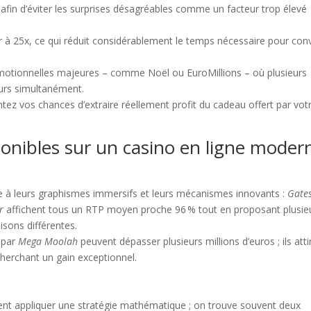
afin d’éviter les surprises désagréables comme un facteur trop élevé
ieur à 25x, ce qui réduit considérablement le temps nécessaire pour conv
romotionnelles majeures – comme Noël ou EuroMillions – où plusieurs
eurs simultanément.
tez vos chances d’extraire réellement profit du cadeau offert par vot
ponibles sur un casino en ligne moder
âce à leurs graphismes immersifs et leurs mécanismes innovants :
Gates
r
affichent tous un RTP moyen proche 96 % tout en proposant plusie
sons différentes.
 par
Mega Moolah
peuvent dépasser plusieurs millions d’euros ; ils atti
herchant un gain exceptionnel.
itent appliquer une stratégie mathématique ; on trouve souvent deux