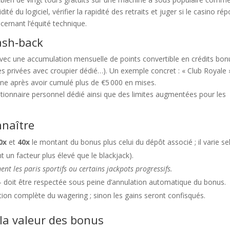
idité du logiciel, vérifier la rapidité des retraits et juger si le casino ré
ernant l’équité technique.
ash‑back
ec une accumulation mensuelle de points convertible en crédits bon
ées privées avec croupier dédié…). Un exemple concret : « Club Royale 
ne après avoir cumulé plus de €5 000 en mises.
tionnaire personnel dédié ainsi que des limites augmentées pour les
nnaître
0x
et
40x
le montant du bonus plus celui du dépôt associé ; il varie se
 un facteur plus élevé que le blackjack).
ent les paris sportifs ou certains jackpots progressifs.
 doit être respectée sous peine d’annulation automatique du bonus.
ation complète du wagering ; sinon les gains seront confisqués.
 la valeur des bonus