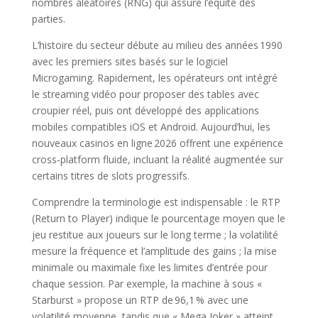
nombres aléatoires (RNG) qui assure l’équité des
parties.
L’histoire du secteur débute au milieu des années 1990
avec les premiers sites basés sur le logiciel
Microgaming. Rapidement, les opérateurs ont intégré
le streaming vidéo pour proposer des tables avec
croupier réel, puis ont développé des applications
mobiles compatibles iOS et Android. Aujourd’hui, les
nouveaux casinos en ligne 2026 offrent une expérience
cross‑platform fluide, incluant la réalité augmentée sur
certains titres de slots progressifs.
Comprendre la terminologie est indispensable : le RTP
(Return to Player) indique le pourcentage moyen que le
jeu restitue aux joueurs sur le long terme ; la volatilité
mesure la fréquence et l’amplitude des gains ; la mise
minimale ou maximale fixe les limites d’entrée pour
chaque session. Par exemple, la machine à sous «
Starburst » propose un RTP de 96,1 % avec une
volatilité moyenne, tandis que « Mega Joker » atteint