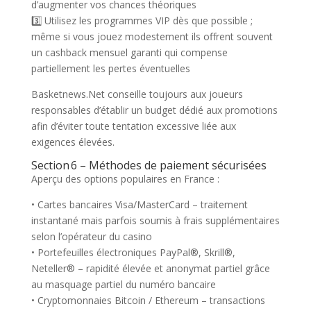
d’augmenter vos chances théoriques
3️⃣ Utilisez les programmes VIP dès que possible ;
même si vous jouez modestement ils offrent souvent
un cashback mensuel garanti qui compense
partiellement les pertes éventuelles
Basketnews.Net conseille toujours aux joueurs
responsables d’établir un budget dédié aux promotions
afin d’éviter toute tentation excessive liée aux
exigences élevées.
Section 6 – Méthodes de paiement sécurisées
Aperçu des options populaires en France :
• Cartes bancaires Visa/MasterCard – traitement
instantané mais parfois soumis à frais supplémentaires
selon l’opérateur du casino
• Portefeuilles électroniques PayPal®, Skrill®,
Neteller® – rapidité élevée et anonymat partiel grâce
au masquage partiel du numéro bancaire
• Cryptomonnaies Bitcoin / Ethereum – transactions