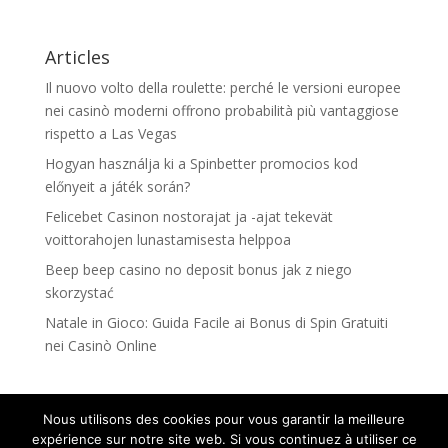
Articles
Il nuovo volto della roulette: perché le versioni europee
nei casinò moderni offrono probabilità più vantaggiose
rispetto a Las Vegas
Hogyan használja ki a Spinbetter promocios kod
előnyeit a játék során?
Felicebet Casinon nostorajat ja -ajat tekevät
voittorahojen lunastamisesta helppoa
Beep beep casino no deposit bonus jak z niego
skorzystać
Natale in Gioco: Guida Facile ai Bonus di Spin Gratuiti
nei Casinò Online
Nous utilisons des cookies pour vous garantir la meilleure
expérience sur notre site web. Si vous continuez à utiliser ce