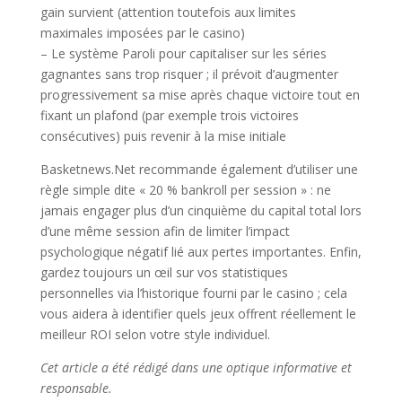
gain survient (attention toutefois aux limites
maximales imposées par le casino)
– Le système Paroli pour capitaliser sur les séries
gagnantes sans trop risquer ; il prévoit d’augmenter
progressivement sa mise après chaque victoire tout en
fixant un plafond (par exemple trois victoires
consécutives) puis revenir à la mise initiale
Basketnews.Net recommande également d’utiliser une
règle simple dite « 20 % bankroll per session » : ne
jamais engager plus d’un cinquième du capital total lors
d’une même session afin de limiter l’impact
psychologique négatif lié aux pertes importantes. Enfin,
gardez toujours un œil sur vos statistiques
personnelles via l’historique fourni par le casino ; cela
vous aidera à identifier quels jeux offrent réellement le
meilleur ROI selon votre style individuel.
Cet article a été rédigé dans une optique informative et
responsable.