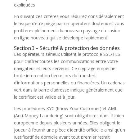
expliquées
En suivant ces critères vous réduirez considérablement
le risque d’être piégé par un opérateur douteux et vous
profiterez pleinement du nouveau paysage du casino
en ligne nouveau qui se développe rapidement.
Section 3 – Sécurité & protection des données
Les opérateurs sérieux utilisent le protocole SSL/TLS
pour chiffrer toutes les communications entre votre
navigateur et leurs serveurs. Ce cryptage empêche
toute interception tierce lors du transfert
d’informations personnelles ou financières. Un cadenas
vert dans la barre d’adresse indique généralement que
le certificat est valide et à jour.
Les procédures KYC (Know Your Customer) et AML
(Anti‑Money Laundering) sont obligatoires dans l’Union
européenne depuis plusieurs années. Elles obligent le
joueur à fournir une pièce d’identité officielle ainsi qu’un
justificatif de domicile avant tout premier retrait