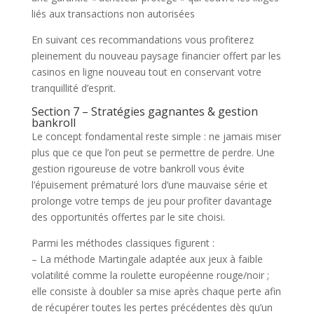
liés aux transactions non autorisées
En suivant ces recommandations vous profiterez
pleinement du nouveau paysage financier offert par les
casinos en ligne nouveau tout en conservant votre
tranquillité d’esprit.
Section 7 – Stratégies gagnantes & gestion
bankroll
Le concept fondamental reste simple : ne jamais miser
plus que ce que l’on peut se permettre de perdre. Une
gestion rigoureuse de votre bankroll vous évite
l’épuisement prématuré lors d’une mauvaise série et
prolonge votre temps de jeu pour profiter davantage
des opportunités offertes par le site choisi.
Parmi les méthodes classiques figurent :
– La méthode Martingale adaptée aux jeux à faible
volatilité comme la roulette européenne rouge/noir ;
elle consiste à doubler sa mise après chaque perte afin
de récupérer toutes les pertes précédentes dès qu’un