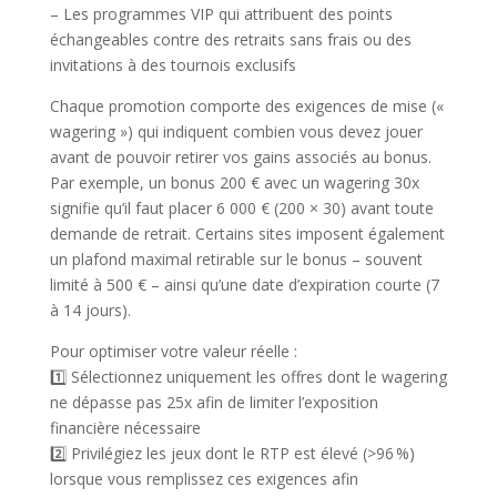
– Les programmes VIP qui attribuent des points
échangeables contre des retraits sans frais ou des
invitations à des tournois exclusifs
Chaque promotion comporte des exigences de mise («
wagering ») qui indiquent combien vous devez jouer
avant de pouvoir retirer vos gains associés au bonus.
Par exemple, un bonus 200 € avec un wagering 30x
signifie qu’il faut placer 6 000 € (200 × 30) avant toute
demande de retrait. Certains sites imposent également
un plafond maximal retirable sur le bonus – souvent
limité à 500 € – ainsi qu’une date d’expiration courte (7
à 14 jours).
Pour optimiser votre valeur réelle :
1️⃣ Sélectionnez uniquement les offres dont le wagering
ne dépasse pas 25x afin de limiter l’exposition
financière nécessaire
2️⃣ Privilégiez les jeux dont le RTP est élevé (>96 %)
lorsque vous remplissez ces exigences afin