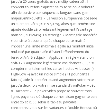
jusqu’à 20 tours gratuits avec multiplicateur x3 ; il
convient toutefois d’ajuster sa mise selon la volatilité
afin de survivre aux séquences longues sans gain
majeur.\n\nRoulette – La version européenne possède
uniquement zéro (RTP 97,3 %), alors que l’américaine
ajoute double zéro réduisant légèrement l’avantage
maison (
RTP≈94%). La stratégie « Martingale modérée
» consiste à doubler après chaque perte mais à
imposer une limite maximale égale au montant initial
multiplié par quatre afin d’éviter l’effondrement du
bankroll.\n\nBlackjack – Appliquer la règle « stand on
soft‑17 » augmente légèrement vos chances (~0,5 %);
compter mentalement les cartes hautes vs basses («
High‑Low ») avec un indice simple (+1 pour cartes
faibles) aide à identifier quand augmenter votre mise
jusqu’à deux fois votre mise standard.\n\nPoker vidéo
& Baccarat – Le poker vidéo propose souvent trois
lignes payantes où chaque combinaison gagnante paie
entre x5 et x500 selon le tableau paytable ;
concentrez‑vous sur les variantes « Double Bonus» où