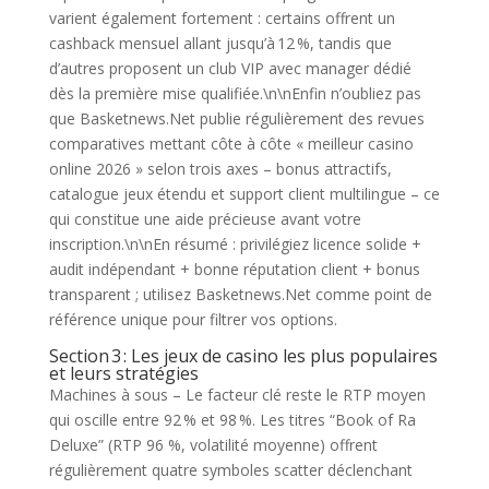
varient également fortement : certains offrent un
cashback mensuel allant jusqu’à 12 %, tandis que
d’autres proposent un club VIP avec manager dédié
dès la première mise qualifiée.\n\nEnfin n’oubliez pas
que Basketnews.Net publie régulièrement des revues
comparatives mettant côte à côte « meilleur casino
online 2026 » selon trois axes – bonus attractifs,
catalogue jeux étendu et support client multilingue – ce
qui constitue une aide précieuse avant votre
inscription.\n\nEn résumé : privilégiez licence solide +
audit indépendant + bonne réputation client + bonus
transparent ; utilisez Basketnews.Net comme point de
référence unique pour filtrer vos options.
Section 3 : Les jeux de casino les plus populaires
et leurs stratégies
Machines à sous – Le facteur clé reste le RTP moyen
qui oscille entre 92 % et 98 %. Les titres “Book of Ra
Deluxe” (RTP 96 %, volatilité moyenne) offrent
régulièrement quatre symboles scatter déclenchant