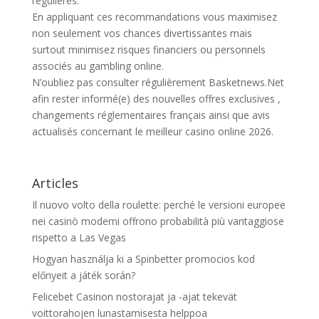
régulières.
En appliquant ces recommandations vous maximisez
non seulement vos chances divertissantes mais
surtout minimisez risques financiers ou personnels
associés au gambling online.
N’oubliez pas consulter régulièrement Basketnews.Net
afin rester informé(e) des nouvelles offres exclusives ,
changements réglementaires français ainsi que avis
actualisés concernant le meilleur casino online 2026.
Articles
Il nuovo volto della roulette: perché le versioni europee
nei casinò moderni offrono probabilità più vantaggiose
rispetto a Las Vegas
Hogyan használja ki a Spinbetter promocios kod
előnyeit a játék során?
Felicebet Casinon nostorajat ja -ajat tekevät
voittorahojen lunastamisesta helppoa