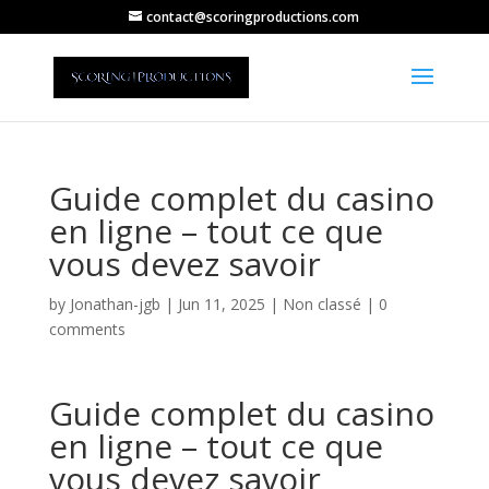
contact@scoringproductions.com
Guide complet du casino
en ligne – tout ce que
vous devez savoir
by
Jonathan-jgb
|
Jun 11, 2025
|
Non classé
|
0
comments
Guide complet du casino
en ligne – tout ce que
vous devez savoir