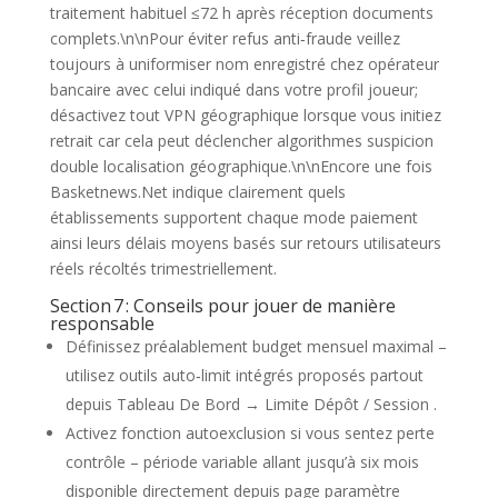
traitement habituel ≤72 h après réception documents
complets.\n\nPour éviter refus anti‑fraude veillez
toujours à uniformiser nom enregistré chez opérateur
bancaire avec celui indiqué dans votre profil joueur;
désactivez tout VPN géographique lorsque vous initiez
retrait car cela peut déclencher algorithmes suspicion
double localisation géographique.\n\nEncore une fois
Basketnews.Net indique clairement quels
établissements supportent chaque mode paiement
ainsi leurs délais moyens basés sur retours utilisateurs
réels récoltés trimestriellement.
Section 7 : Conseils pour jouer de manière
responsable
Définissez préalablement budget mensuel maximal ­–
utilisez outils auto‑limit intégrés proposés partout
depuis Tableau De Bord → Limite Dépôt / Session .
Activez fonction auto­exclusion si vous sentez perte
contrôle ­– période variable allant jusqu’à six mois
disponible directement depuis page paramètre