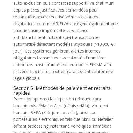
auto‑exclusion puis contactez support live chat muni
copies pièces justificatives demandées pour
reconquête accès sécurisé.\n\nLes autorités
régulatrices comme ARJEL/ANJ exigent également que
chaque casino implémente surveillance
anti‑blanchiment incluant suivi transactionnel
automatisé détectant modèles atypiques (>10 000 € /
jour). Ces systèmes génèrent alertes internes
obligatoires transmises aux autorités financières
nationales ainsi qu’au réseau européen FINMA afin
prévenir flux illicites tout en garantissant conformité
légale globale.
Section 6 : Méthodes de paiement et retraits
rapides
Parmi les options classiques on retrouve carte
bancaire Visa/MasterCard (délais ≤48 h), virement
bancaire SEPA (3–5 jours ouvrés), ainsi que
portefeuilles électroniques tels que Skrill ou Neteller
offrant processing instantané voire quasi immédiat
(<10 min). Les nouvelles alternatives comprennent