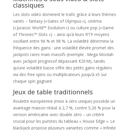
classiques
Les slots vidéo dominent le trafic grâce à leurs thèmes
variés – fantasy (« Gates of Olympus »), cinéma
(« Jurassic World™ Evolution ») ou culture pop (« Game
of Thrones™ Slots ») – ainsi qu’à leurs RTP moyens
oscillant entre 96 % et 98 %. La volatilité détermine la
fréquence des gains : une volatilité élevée promet des
jackpots rares mais massifs (exemple : Mega Moolah
avec jackpot progressif dépassant €20 M), tandis
qu’une volatilité basse offre des petits gains réguliers
via des free spins ou multiplicateurs jusqu’à x5 sur
chaque spin gagnant.
Jeux de table traditionnels
Roulette européenne (mise à zéro unique) possède un
avantage maison réduit à 2,7 %, contre 5,26 % pour la
version américaine avec double zéro – un critère
crucial pour les puristes du tableau « House Edge ». Le
blackjack propose plusieurs variantes comme « Infinite