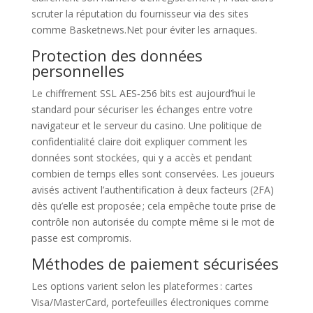
scruter la réputation du fournisseur via des sites
comme Basketnews.Net pour éviter les arnaques.
Protection des données
personnelles
Le chiffrement SSL AES‑256 bits est aujourd’hui le
standard pour sécuriser les échanges entre votre
navigateur et le serveur du casino. Une politique de
confidentialité claire doit expliquer comment les
données sont stockées, qui y a accès et pendant
combien de temps elles sont conservées. Les joueurs
avisés activent l’authentification à deux facteurs (2FA)
dès qu’elle est proposée ; cela empêche toute prise de
contrôle non autorisée du compte même si le mot de
passe est compromis.
Méthodes de paiement sécurisées
Les options varient selon les plateformes : cartes
Visa/MasterCard, portefeuilles électroniques comme