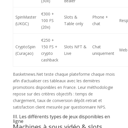
(30x)
dealer
€300 +
SpinMaster
Slots &
Phone +
100 FS
Resp
(UKGC)
Table only
chat
(20x)
€250 +
CryptoSpin
150 FS +
Slots NFT &
Chat
Web 
(Curaçao)
crypto
Live
uniquement
cashback
Basketnews.Net teste chaque plateforme chaque mois
afin d’actualiser ces tableaux avec les dernières
promotions disponibles en France. Leur méthodologie
repose sur des critères objectifs : temps de
chargement, taux de conversion dépôt‑retrait et
satisfaction client mesurée par questionnaire NPS.
III. Les différents types de jeux disponibles en
ligne
Machines à sous vidéo & slots