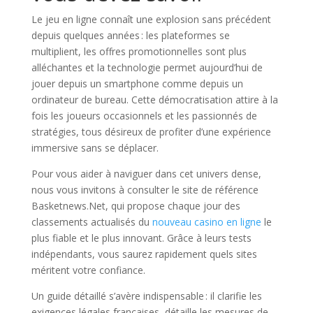
Le jeu en ligne connaît une explosion sans précédent
depuis quelques années : les plateformes se
multiplient, les offres promotionnelles sont plus
alléchantes et la technologie permet aujourd’hui de
jouer depuis un smartphone comme depuis un
ordinateur de bureau. Cette démocratisation attire à la
fois les joueurs occasionnels et les passionnés de
stratégies, tous désireux de profiter d’une expérience
immersive sans se déplacer.
Pour vous aider à naviguer dans cet univers dense,
nous vous invitons à consulter le site de référence
Basketnews.Net, qui propose chaque jour des
classements actualisés du
nouveau casino en ligne
le
plus fiable et le plus innovant. Grâce à leurs tests
indépendants, vous saurez rapidement quels sites
méritent votre confiance.
Un guide détaillé s’avère indispensable : il clarifie les
exigences légales françaises, détaille les mesures de