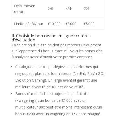
Délai moyen
24 h
48 h
72 h
retrait
Limite dépôt/jour
€10 000
€8 000
€5 000
II. Choisir le bon casino en ligne : critères
d’évaluation
La sélection d’un site ne doit pas reposer uniquement
sur l’apparence du bonus d’accueil. Voici les points clés
à analyser avant d’ouvrir votre premier compte :
Catalogue de jeux : privilégiez les plateformes qui
regroupent plusieurs fournisseurs (NetEnt, Play’n GO,
Evolution Gaming). Un large éventail garantit une
meilleure diversité de RTP et de volatilité.
Bonus d’accueil : lisez toujours le petit texte
(« wagering ») ; un bonus de €1 000 avec un
multiplicateur 30x peut être moins intéressant qu’un
bonus €200 avec un wagering de 15x accompagné