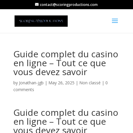
contact@scoringproductions.com
Guide complet du casino
en ligne – Tout ce que
vous devez savoir
by
Jonathan-jgb
|
May 26, 2025
|
Non classé
|
0
comments
Guide complet du casino
en ligne – Tout ce que
vous devez savoir