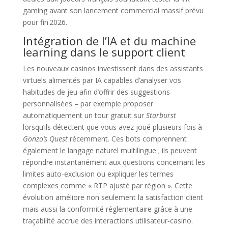
gaming avant son lancement commercial massif prévu
pour fin 2026.
Intégration de l’IA et du machine
learning dans le support client
Les nouveaux casinos investissent dans des assistants
virtuels alimentés par IA capables d’analyser vos
habitudes de jeu afin d’offrir des suggestions
personnalisées – par exemple proposer
automatiquement un tour gratuit sur
Starburst
lorsqu’ils détectent que vous avez joué plusieurs fois à
Gonzo’s Quest
récemment. Ces bots comprennent
également le langage naturel multilingue ; ils peuvent
répondre instantanément aux questions concernant les
limites auto‑exclusion ou expliquer les termes
complexes comme « RTP ajusté par région ». Cette
évolution améliore non seulement la satisfaction client
mais aussi la conformité réglementaire grâce à une
traçabilité accrue des interactions utilisateur‑casino.