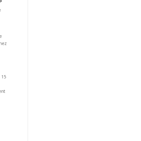
e
e
gnez
à 15
ent