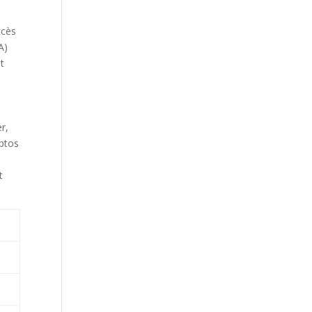
ccès
A)
t
r,
yptos
t