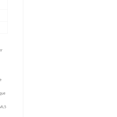
er
re
ique
TML5