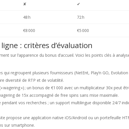
✘
✔︎
48 h
72 h
€8 000
€5 000
 ligne : critères d’évaluation
ment sur l’apparence du bonus d’accueil. Voici les points clés à analys
mes qui regroupent plusieurs fournisseurs (NetEnt, Play’n GO, Evolution
e diversité de RTP et de volatilité.
e (« wagering ») ; un bonus de €1 000 avec un multiplicateur 30x peut êt
wagering de 15x accompagné de free spins sans mise maximale.
ive pendant vos recherches ; un support multilingue disponible 24/7 ind
site propose une application native iOS/Android ou un portefeuille H
ions sur smartphone.