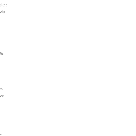
le :
via
 %.
és
ive
s