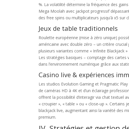
%. La volatilité détermine la fréquence des gains
Mega Moolah avec jackpot progressif dépassant €2
des free spins ou multiplicateurs jusqu’à x5 sur
Jeux de table traditionnels
Roulette européenne (mise à zéro unique) possè
américaine avec double zéro – un critère crucial
plusieurs variantes comme « Infinite Blackjack 
Les stratégies basiques – comptage des cartes v
dans l’environnement numérique grâce aux statist
Casino live & expériences imm
Les studios Evolution Gaming et Pragmatic Play 
de caméras HD à 4K et d’un éclairage professionn
offrent la possibilité d’interagir via chat textuel
« croupier », « table » ou « close‑up ». Certains
blackjack live, augmentant ainsi la variété des 
premium.
IV. Stratégies et gestion 