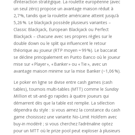
d’interaction stratégique. La roulette européenne (avec
un seul zéro) propose un avantage maison réduit à
2,7 %, tandis que la roulette américaine atteint jusqu’à
5,26 %. Le blackjack possède plusieurs variantes –
Classic Blackjack, European Blackjack ou Perfect
Blackjack – chacune avec ses propres règles sur le
double down ou le split qui influencent le retour
théorique au joueur (RTP moyen ≈ 99 %). Le baccarat
se décline principalement en Punto Banco où le joueur
mise sur « Player », « Banker » ou « Tie », avec un
avantage maison minime sur la mise Banker (~1,06 %).
Le poker en ligne se divise entre cash games (cash
tables), tournois multi‑tables (MTT) comme le
Sunday
Million
et sit‑and‑go rapides à quatre joueurs qui
démarrent dès que la table est remplie. La sélection
dépendra du style : si vous aimez la constance du cash
game choisissez une variante No‑Limit Hold’em avec
buy‑in modéré ; si vous cherchez l’adrénaline optez
pour un MTT où le prize pool peut exploser à plusieurs