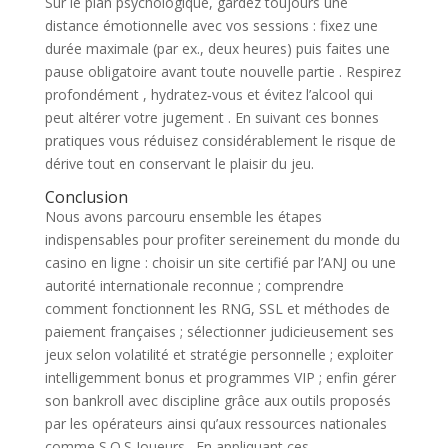
Sur le plan psychologique, gardez toujours une
distance émotionnelle avec vos sessions : fixez une
durée maximale (par ex., deux heures) puis faites une
pause obligatoire avant toute nouvelle partie . Respirez
profondément , hydratez‑vous et évitez l’alcool qui
peut altérer votre jugement . En suivant ces bonnes
pratiques vous réduisez considérablement le risque de
dérive tout en conservant le plaisir du jeu.
Conclusion
Nous avons parcouru ensemble les étapes
indispensables pour profiter sereinement du monde du
casino en ligne : choisir un site certifié par l’ANJ ou une
autorité internationale reconnue ; comprendre
comment fonctionnent les RNG, SSL et méthodes de
paiement françaises ; sélectionner judicieusement ses
jeux selon volatilité et stratégie personnelle ; exploiter
intelligemment bonus et programmes VIP ; enfin gérer
son bankroll avec discipline grâce aux outils proposés
par les opérateurs ainsi qu’aux ressources nationales
comme S.O.S Joueurs . En appliquant ces