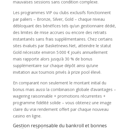
mauvaises sessions sans condition complexe.
Les programmes VIP ou clubs exclusifs fonctionnent
par paliers – Bronze, Silver, Gold – chaque niveau
débloquant des bénéfices tels qu’un gestionnaire dédié,
des limites de mise accrues ou encore des retraits
instantanés sans frais supplémentaires. Chez certains
sites évalués par Basketnews.Net, atteindre le statut
Gold nécessite environ 5 000 € joués annuellement
mais rapporte alors jusqu’à 30 % de bonus
supplémentaire sur chaque dépôt ainsi qu’une
invitation aux tournois privés à prize pool élevé.
En comparant non seulement le montant initial du
bonus mais aussi la combinaison globale d’avantages –
wagering raisonnable + promotions récurrentes +
programme fidélité solide – vous obtenez une image
claire du vrai rendement offert par chaque nouveau
casino en ligne.
Gestion responsable du bankroll et bonnes