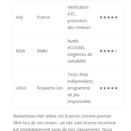
Vérification
KYC,
ANJ
France
★★★★★
protection
des mineurs
Audits
eCOGRA,
MGA
Malte
★★★★☆
exigences de
solvabilité
Tests RNG
indépendants,
UKGC
Royaume‑Uni
programme
★★★★★
de jeu
responsable
Basketnews.Net utilise ces licences comme premier
filtre lors de ses revues ; un site sans licence reconnue
est immédiatement exclu de nos classements. Nous