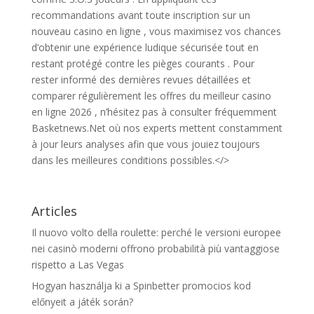
recommandations avant toute inscription sur un
nouveau casino en ligne , vous maximisez vos chances
d’obtenir une expérience ludique sécurisée tout en
restant protégé contre les pièges courants . Pour
rester informé des dernières revues détaillées et
comparer régulièrement les offres du meilleur casino
en ligne 2026 , n’hésitez pas à consulter fréquemment
Basketnews.Net où nos experts mettent constamment
à jour leurs analyses afin que vous jouiez toujours
dans les meilleures conditions possibles.</>
Articles
Il nuovo volto della roulette: perché le versioni europee
nei casinò moderni offrono probabilità più vantaggiose
rispetto a Las Vegas
Hogyan használja ki a Spinbetter promocios kod
előnyeit a játék során?