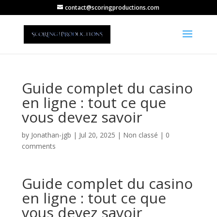
contact@scoringproductions.com
Guide complet du casino
en ligne : tout ce que
vous devez savoir
by
Jonathan-jgb
|
Jul 20, 2025
|
Non classé
|
0
comments
Guide complet du casino
en ligne : tout ce que
vous devez savoir