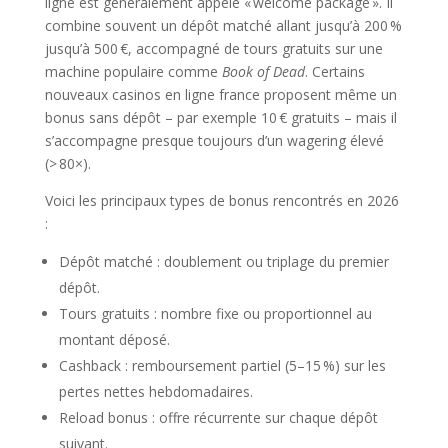
ligne est généralement appelé « welcome package ». Il
combine souvent un dépôt matché allant jusqu’à 200 %
jusqu’à 500 €, accompagné de tours gratuits sur une
machine populaire comme
Book of Dead
. Certains
nouveaux casinos en ligne france proposent même un
bonus sans dépôt – par exemple 10 € gratuits – mais il
s’accompagne presque toujours d’un wagering élevé
(> 80×).
Voici les principaux types de bonus rencontrés en 2026
:
Dépôt matché : doublement ou triplage du premier
dépôt.
Tours gratuits : nombre fixe ou proportionnel au
montant déposé.
Cashback : remboursement partiel (5–15 %) sur les
pertes nettes hebdomadaires.
Reload bonus : offre récurrente sur chaque dépôt
suivant.