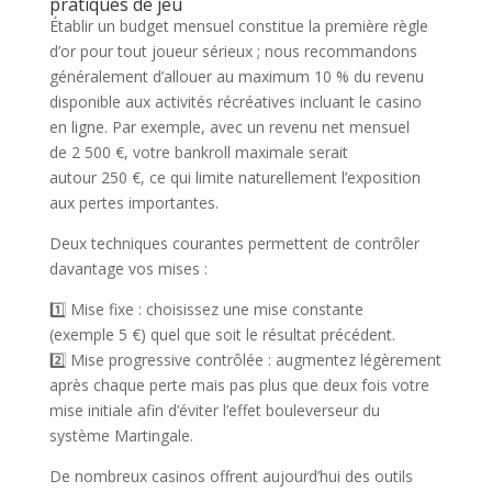
pratiques de jeu
Établir un budget mensuel constitue la première règle
d’or pour tout joueur sérieux ; nous recommandons
généralement d’allouer au maximum 10 % du revenu
disponible aux activités récréatives incluant le casino
en ligne. Par exemple, avec un revenu net mensuel
de 2 500 €, votre bankroll maximale serait
autour 250 €, ce qui limite naturellement l’exposition
aux pertes importantes.
Deux techniques courantes permettent de contrôler
davantage vos mises :
1️⃣ Mise fixe : choisissez une mise constante
(exemple 5 €) quel que soit le résultat précédent.
2️⃣ Mise progressive contrôlée : augmentez légèrement
après chaque perte mais pas plus que deux fois votre
mise initiale afin d’éviter l’effet bouleverseur du
système Martingale.
De nombreux casinos offrent aujourd’hui des outils