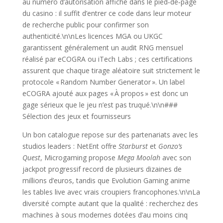
au numéro d’autorisation affiché dans le pied‑de‑page
du casino : il suffit d’entrer ce code dans leur moteur
de recherche public pour confirmer son
authenticité.\n\nLes licences MGA ou UKGC
garantissent généralement un audit RNG mensuel
réalisé par eCOGRA ou iTech Labs ; ces certifications
assurent que chaque tirage aléatoire suit strictement le
protocole « Random Number Generator ». Un label
eCOGRA ajouté aux pages « À propos » est donc un
gage sérieux que le jeu n’est pas truqué.\n\n###
Sélection des jeux et fournisseurs
Un bon catalogue repose sur des partenariats avec les
studios leaders : NetEnt offre
Starburst
et
Gonzo’s
Quest
, Microgaming propose
Mega Moolah
avec son
jackpot progressif record de plusieurs dizaines de
millions d’euros, tandis que Evolution Gaming anime
les tables live avec vrais croupiers francophones.\n\nLa
diversité compte autant que la qualité : recherchez des
machines à sous modernes dotées d’au moins cinq