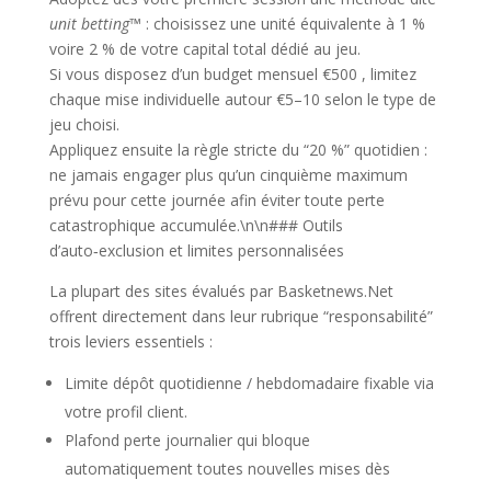
unit betting™
: choisissez une unité équivalente à 1 %
voire 2 % de votre capital total dédié au jeu.
Si vous disposez d’un budget mensuel €500 , limitez
chaque mise individuelle autour €5–10 selon le type de
jeu choisi.
Appliquez ensuite la règle stricte du “20 %” quotidien :
ne jamais engager plus qu’un cinquième maximum
prévu pour cette journée afin éviter toute perte
catastrophique accumulée.\n\n### Outils
d’auto‑exclusion et limites personnalisées
La plupart des sites évalués par Basketnews.Net
offrent directement dans leur rubrique “responsabilité”
trois leviers essentiels :
Limite dépôt quotidienne / hebdomadaire fixable via
votre profil client.
Plafond perte journalier qui bloque
automatiquement toutes nouvelles mises dès