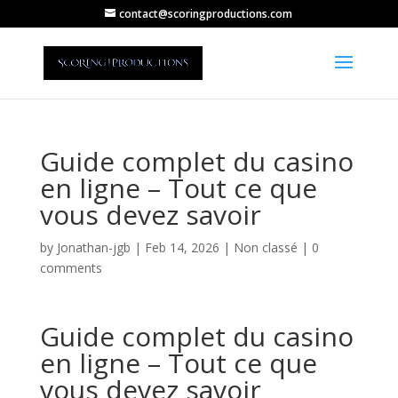
contact@scoringproductions.com
Guide complet du casino
en ligne – Tout ce que
vous devez savoir
by
Jonathan-jgb
|
Feb 14, 2026
|
Non classé
|
0
comments
Guide complet du casino
en ligne – Tout ce que
vous devez savoir