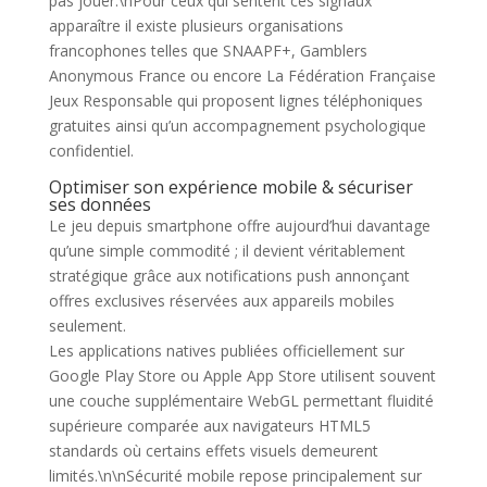
pas jouer.\nPour ceux qui sentent ces signaux
apparaître il existe plusieurs organisations
francophones telles que SNAAPF+, Gamblers
Anonymous France ou encore La Fédération Française
Jeux Responsable qui proposent lignes téléphoniques
gratuites ainsi qu’un accompagnement psychologique
confidentiel.
Optimiser son expérience mobile & sécuriser
ses données
Le jeu depuis smartphone offre aujourd’hui davantage
qu’une simple commodité ; il devient véritablement
stratégique grâce aux notifications push annonçant
offres exclusives réservées aux appareils mobiles
seulement.
Les applications natives publiées officiellement sur
Google Play Store ou Apple App Store utilisent souvent
une couche supplémentaire WebGL permettant fluidité
supérieure comparée aux navigateurs HTML5
standards où certains effets visuels demeurent
limités.\n\nSécurité mobile repose principalement sur