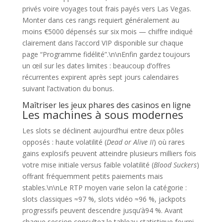
privés voire voyages tout frais payés vers Las Vegas.
Monter dans ces rangs requiert généralement au
moins €5000 dépensés sur six mois — chiffre indiqué
clairement dans l’accord VIP disponible sur chaque
page “Programme fidélité”.\n\nEnfin gardez toujours
un œil sur les dates limites : beaucoup d’offres
récurrentes expirent après sept jours calendaires
suivant l’activation du bonus.
Maîtriser les jeux phares des casinos en ligne
Les machines à sous modernes
Les slots se déclinent aujourd’hui entre deux pôles
opposés : haute volatilité (
Dead or Alive II
) où rares
gains explosifs peuvent atteindre plusieurs milliers fois
votre mise initiale versus faible volatilité (
Blood Suckers
)
offrant fréquemment petits paiements mais
stables.\n\nLe RTP moyen varie selon la catégorie :
slots classiques ≈97 %, slots vidéo ≈96 %, jackpots
progressifs peuvent descendre jusqu’à94 %. Avant
chaque session consultez le tableau statistique fourni