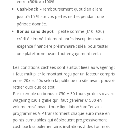
entre x50% и x100%.
Cash‑back
– remboursement quotidien allant
jusqu’à 15 % sur vos pertes nettes pendant une
période donnée.
Bonus sans dépôt
– petite somme (€10–€20)
créditée immédiatement après inscription sans
exigence financière préliminaire ; idéal pour tester
une plateforme avant tout engagement réel.«
Les conditions cachées sont surtout liées au wagering :
il faut multiplier le montant reçu par un facteur compris
entre 20x et 40x selon la politique du site avant pouvoir
retirer quoi que ce soit.
Par exemple un bonus « €50 + 30 tours gratuits » avec
wagering x30 signifie qu’il faut générer €1500 en
volume misé avant toute liquidation.\n\nCertains
programmes VIP transforment chaque euro misé en
points cumulables qui débloquent progressivement
cash back supplémentaire, invitations à des tournois