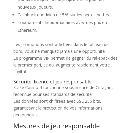
nouveaux joueurs.
Cashback quotidien de 5 % sur les pertes nettes.
Tournaments hebdomadaires avec des prix en
Ethereum.
Les promotions sont affichées dans le tableau de
bord, vous ne manquez jamais une opportunité.
Le programme VIP permet de gagner du rakeback dès
le premier pari, ce qui augmente rapidement votre
capital.
Sécurité, licence et jeu responsable
Stake Casino 4 fonctionne sous licence de Curaçao,
reconnue pour ses standards de sécurité.
Les données sont chiffrées avec SSL 256 bits,
garantissant la protection de vos informations
personnelles.
Mesures de jeu responsable