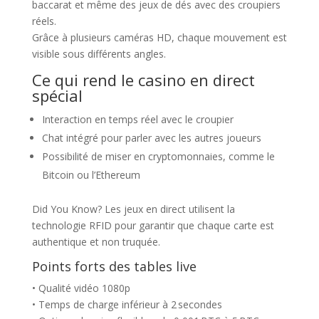
baccarat et même des jeux de dés avec des croupiers
réels.
Grâce à plusieurs caméras HD, chaque mouvement est
visible sous différents angles.
Ce qui rend le casino en direct
spécial
Interaction en temps réel avec le croupier
Chat intégré pour parler avec les autres joueurs
Possibilité de miser en cryptomonnaies, comme le
Bitcoin ou l’Ethereum
Did You Know? Les jeux en direct utilisent la
technologie RFID pour garantir que chaque carte est
authentique et non truquée.
Points forts des tables live
• Qualité vidéo 1080p
• Temps de charge inférieur à 2 secondes