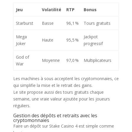
Jeu
Volatilité
RTP
Bonus
Starburst
Basse
96,1 %
Tours gratuits
Mega
Jackpot
Haute
95,5 %
Joker
progressif
God of
Moyenne
97,0 %
Multiplicateurs
War
Les machines à sous acceptent les cryptomonnaies, ce
qui simplifie la mise et le retrait des gains.
Le site propose aussi des tours gratuits chaque
semaine, une vraie valeur ajoutée pour les joueurs
réguliers.
Gestion des dépôts et retraits avec les
cryptomonnaies
Faire un dépôt sur Stake Casino 4 est simple comme