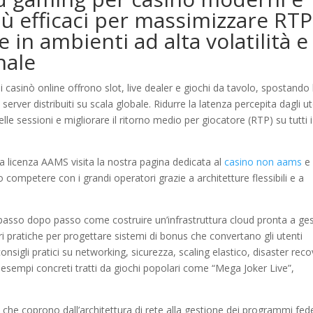
iù efficaci per massimizzare RTP
n ambienti ad alta volatilità e
nale
i casinò online offrono slot, live dealer e giochi da tavolo, spostando 
server distribuiti su scala globale. Ridurre la latenza percepita dagli ut
le sessioni e migliorare il ritorno medio per giocatore (RTP) su tutti i
za licenza AAMS visita la nostra pagina dedicata al
casino non aams
e
competere con i grandi operatori grazie a architetture flessibili e a
e passo dopo passo come costruire un’infrastruttura cloud pronta a ges
ori pratiche per progettare sistemi di bonus che convertano gli utenti
rà consigli pratici su networking, sicurezza, scaling elastico, disaster rec
a esempi concreti tratti da giochi popolari come “Mega Joker Live”,
e che coprono dall’architettura di rete alla gestione dei programmi fede