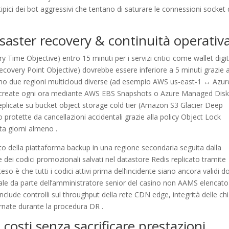
tipici dei bot aggressivi che tentano di saturare le connessioni socket 
isaster recovery & continuità operativ
Time Objective) entro 15 minuti per i servizi critici come wallet digi
ecovery Point Objective) dovrebbe essere inferiore a 5 minuti grazie a
lmeno due regioni multicloud diverse (ad esempio AWS us-east-1 ↔ Azur
 create ogni ora mediante AWS EBS Snapshots o Azure Managed Dis
eplicate su bucket object storage cold tier (Amazon S3 Glacier Deep
rotette da cancellazioni accidentali grazie alla policy Object Lock
nta giorni almeno .
ulato della piattaforma backup in una regione secondaria seguita dalla
e dei codici promozionali salvati nel datastore Redis replicato tramite
eso è che tutti i codici attivi prima dell’incidente siano ancora validi do
uale da parte dell’amministratore senior del casino non AAMS elencato
include controlli sul throughput della rete CDN edge, integrità delle chi
ornate durante la procedura DR .
 costi senza sacrificare prestazioni