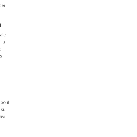
dei
a
tale
lla
e
ks
po il
 su
avi