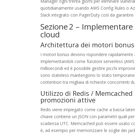
Manager ogni trenta giorni per eliminare vulnerab
quotidianamente usando AWS Config Rules o Azure P
Slack integrato con PagerDuty così da garantire 
Sezione 2 – Implementare 
cloud
Architettura dei motori bonus
I motori bonus devono rispondere rapidamente a e
Implementandoli come funzioni serverless (AWS 
millisecondi ed è possibile gestire picchi improv
sono stateless mantengono lo stato temporaneo ne
contention tra migliaia di richieste concorrenti
Utilizzo di Redis / Memcached
promozioni attive
Redis viene impiegato come cache a bassa latenza 
chiave contiene un JSON con parametri quali perce
scadenza UTC. Memcached può essere usato come 
è, ad esempio per memorizzare le soglie dei jack