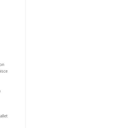
con
uisce
a
allet