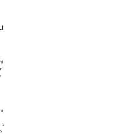
u
.
hi
ni
k
ni
 lo
MS