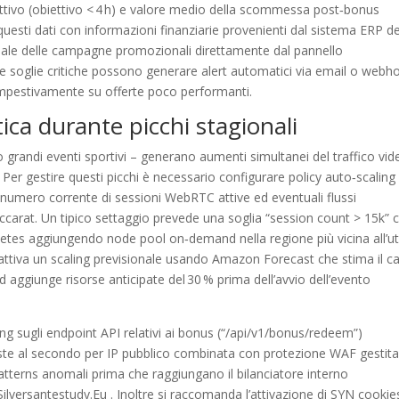
ettivo (obiettivo < 4 h) e valore medio della scommessa post‑bonus
uesti dati con informazioni finanziarie provenienti dal sistema ERP de
ale delle campagne promozionali direttamente dal pannello
Le soglie critiche possono generare alert automatici via email o webh
tempestivamente su offerte poco performanti.
tica durante picchi stagionali
 grandi eventi sportivi – generano aumenti simultanei del traffico vid
a. Per gestire questi picchi è necessario configurare policy auto‑scaling
mero corrente di sessioni WebRTC attive ed eventuali flussi
ccarat. Un tipico settaggio prevede una soglia “session count > 15k” 
netes aggiungendo node pool on‑demand nella regione più vicina all’u
attiva un scaling previsionale usando Amazon Forecast che stima il ca
 ed aggiunge risorse anticipate del 30 % prima dell’avvio dell’evento
g sugli endpoint API relativi ai bonus (“/api/v1/bonus/redeem”)
ste al secondo per IP pubblico combinata con protezione WAF gestit
patterns anomali prima che raggiungano il bilanciatore interno
ilversantestudy.Eu . Inoltre si raccomanda l’attivazione di SYN cookie