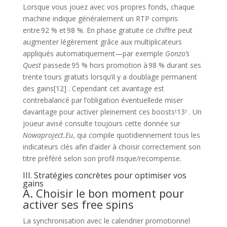
Lorsque vous jouez avec vos propres fonds, chaque
machine indique généralement un RTP compris
entre 92 % et 98 %. En phase gratuite ce chiffre peut
augmenter légèrement grâce aux multiplicateurs
appliqués automatiquement⁠—par exemple
Gonzo’s
Quest
passede 95 % hors promotion à 98 % durant ses
trente tours gratuits lorsqu’il y a doublage permanent
des gains​[12]⁠ . Cependant cet avantage est
contrebalancé par l’obligation éventuellede miser
davantage pour activer pleinement ces boosts⁽13⁾ . Un
joueur avisé consulte toujours cette donnée sur
Nowaproject.Eu
, qui compile quotidiennement tous les
indicateurs clés afin d’aider à choisir correctement son
titre préféré selon son profil risque/recompense.
III. Stratégies concrètes pour optimiser vos
gains
A. Choisir le bon moment pour
activer ses free spins
La synchronisation avec le calendrier promotionnel