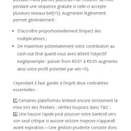
pendant une séquence gratuite si celle‑ci accepte
plusieurs niveaux bet​​[15]​. Augmenter légèrement
permet généralement :
D’accroître proportionnellement l’impact des
multiplicateurs ;
De maximiser potentialement votre contribution au
cash‑out final quand vous avez atteint l’objectif
exigé­(exemple : passer from €0·01 à €0·05 augmente
ainsi votre profit potentiel par win ×5).
Cependant il faut garder à l’esprit deux contraintes
essentielles :
1️⃣ Certaines plateformes limitent encore strictement la
mise lors des freebies ; vérifiez toujours dans T&C ;
2️⃣ Une hausse rapide peut pousser votre bankroll vers
son seuil critique si aucune victoire majeure n’apparaît
avant expiration.—Une gestion prudente consiste donc