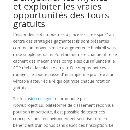
et exploiter les vraies
opportunités des tours
gratuits
L’essor des slots modernes a placé les “free spins” au
centre des stratégies gagnantes ; ils sont présentés
comme un moyen simple d’augmenter le bankroll sans
mise supplémentaire. Pourtant derrière chaque offre se
cachent des mécanismes complexes qui influencent le
RTP réel et la volatilité du jeu. En comprenant ces
rouages, le joueur passe d’un simple « je profite » à un
véritable acteur éclairé qui optimise chaque rotation
gratuite.
Sur le
casino en ligne
recommandé par
Nowuproject.Eu, plateforme de classement reconnue
pour son impartialité, il est possible de tester ces
concepts dans un environnement sécurisé tout en
bénéficiant d’un bonus sans dépôt dès l’inscription. Le