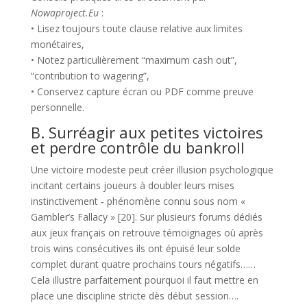
Nowaproject.Eu
:
• Lisez toujours toute clause relative aux limites
monétaires,
• Notez particulièrement “maximum cash out”,
“contribution to wagering”,
• Conservez capture écran ou PDF comme preuve
personnelle.
B. Surréagir aux petites victoires
et perdre contrôle du bankroll
Une victoire modeste peut créer illusion psychologique
incitant certains joueurs à doubler leurs mises
instinctivement ‑ phénomène connu sous nom «
Gambler’s Fallacy »​​​​ [20]. Sur plusieurs forums dédiés
aux jeux français on retrouve témoignages où après
trois wins consécutives ils ont épuisé leur solde
complet durant quatre prochains tours négatifs……
Cela illustre parfaitement pourquoi il faut mettre en
place une discipline stricte dès début session….