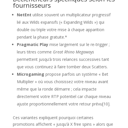
fournisseurs
NetEnt
utilise souvent un multiplicateur progressif
lié aux Wilds expansifs (« Expanding Wilds ») qui
double ou triple votre mise à chaque apparition
pendant la phase gratuite.*
Pragmatic Play
mise largement sur le re‑trigger ;
leurs titres comme
Great Rhino Megaways
permettent jusqu’à trois relances successives tant
que vous continuez à faire tomber deux Scatters.​
Microgaming
propose parfois un système « Bet
Multiplier » où vous choisissez votre niveau avant
même que la ronde démarre ; cela impacte
directement votre RTP potentiel car chaque niveau
ajuste proportionnellement votre retour prévu​​[10]​.
Ces variantes expliquent pourquoi certaines
promotions affichent « jusqu’à X free spins » alors que