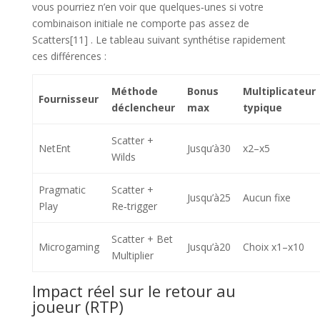
vous pourriez n’en voir que quelques‑unes si votre
combinaison initiale ne comporte pas assez de
Scatters​​[11]​ . Le tableau suivant synthétise rapidement
ces différences :
Méthode
Bonus
Multiplicateur
Fournisseur
déclencheur
max
typique
Scatter +
NetEnt
Jusqu’à30
x2–x5
Wilds
Pragmatic
Scatter +
Jusqu’à25
Aucun fixe
Play
Re‑trigger
Scatter + Bet
Microgaming
Jusqu’à20
Choix x1–x10
Multiplier
Impact réel sur le retour au
joueur (RTP)