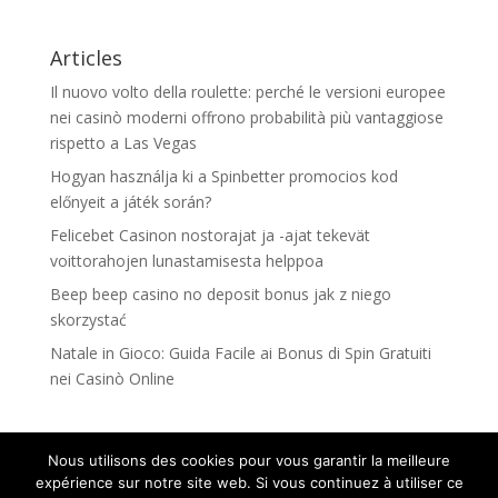
Articles
Il nuovo volto della roulette: perché le versioni europee
nei casinò moderni offrono probabilità più vantaggiose
rispetto a Las Vegas
Hogyan használja ki a Spinbetter promocios kod
előnyeit a játék során?
Felicebet Casinon nostorajat ja -ajat tekevät
voittorahojen lunastamisesta helppoa
Beep beep casino no deposit bonus jak z niego
skorzystać
Natale in Gioco: Guida Facile ai Bonus di Spin Gratuiti
nei Casinò Online
Nous utilisons des cookies pour vous garantir la meilleure
expérience sur notre site web. Si vous continuez à utiliser ce