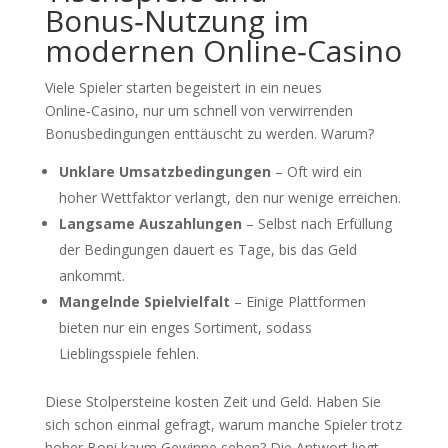
Bonus‑Nutzung im
modernen Online‑Casino
Viele Spieler starten begeistert in ein neues
Online‑Casino, nur um schnell von verwirrenden
Bonusbedingungen enttäuscht zu werden. Warum?
Unklare Umsatzbedingungen
– Oft wird ein
hoher Wettfaktor verlangt, den nur wenige erreichen.
Langsame Auszahlungen
– Selbst nach Erfüllung
der Bedingungen dauert es Tage, bis das Geld
ankommt.
Mangelnde Spielvielfalt
– Einige Plattformen
bieten nur ein enges Sortiment, sodass
Lieblingsspiele fehlen.
Diese Stolpersteine kosten Zeit und Geld. Haben Sie
sich schon einmal gefragt, warum manche Spieler trotz
hoher Boni kaum Gewinne sehen? Die Antwort liegt