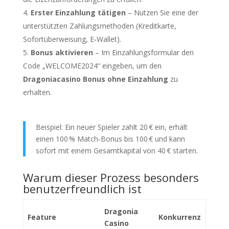
Erster Einzahlung tätigen
– Nutzen Sie eine der
unterstützten Zahlungsmethoden (Kreditkarte,
Sofortüberweisung, E‑Wallet).
Bonus aktivieren
– Im Einzahlungsformular den
Code „WELCOME2024“ eingeben, um den
Dragoniacasino Bonus ohne Einzahlung
zu
erhalten.
Beispiel: Ein neuer Spieler zahlt 20 € ein, erhält
einen 100 % Match‑Bonus bis 100 € und kann
sofort mit einem Gesamtkapital von 40 € starten.
Warum dieser Prozess besonders
benutzerfreundlich ist
Dragonia
Feature
Konkurrenz
Casino