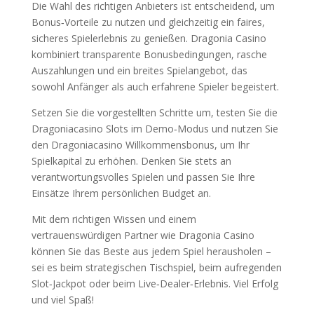
Die Wahl des richtigen Anbieters ist entscheidend, um
Bonus‑Vorteile zu nutzen und gleichzeitig ein faires,
sicheres Spielerlebnis zu genießen. Dragonia Casino
kombiniert transparente Bonusbedingungen, rasche
Auszahlungen und ein breites Spielangebot, das
sowohl Anfänger als auch erfahrene Spieler begeistert.
Setzen Sie die vorgestellten Schritte um, testen Sie die
Dragoniacasino Slots im Demo‑Modus und nutzen Sie
den Dragoniacasino Willkommensbonus, um Ihr
Spielkapital zu erhöhen. Denken Sie stets an
verantwortungsvolles Spielen und passen Sie Ihre
Einsätze Ihrem persönlichen Budget an.
Mit dem richtigen Wissen und einem
vertrauenswürdigen Partner wie Dragonia Casino
können Sie das Beste aus jedem Spiel herausholen –
sei es beim strategischen Tischspiel, beim aufregenden
Slot‑Jackpot oder beim Live‑Dealer‑Erlebnis. Viel Erfolg
und viel Spaß!