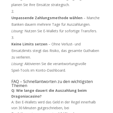
planen Sie Ihre Einsätze strategisch.
Unpassende Zahlungsmethode wählen
– Manche
Banken dauern mehrere Tage für Auszahlungen.
Lösung:
Nutzen Sie E‑Wallets für sofortige Transfers.
Keine Limits setzen
– Ohne Verlust‑ und
Einsatzlimits steigt das Risiko, das gesamte Guthaben
zu verlieren.
Lösung:
Aktivieren Sie die verantwortungsvolle
Spiel‑Tools im Konto‑Dashboard.
FAQ – Schnellantworten zu den wichtigsten
Themen
Q: Wie lange dauert die Auszahlung beim
Dragoniacasino?
A: Bei E‑Wallets wird das Geld in der Regel innerhalb
von 30 Minuten gutgeschrieben, bei