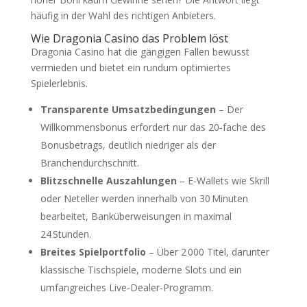
häufig in der Wahl des richtigen Anbieters.
Wie Dragonia Casino das Problem löst
Dragonia Casino hat die gängigen Fallen bewusst
vermieden und bietet ein rundum optimiertes
Spielerlebnis.
Transparente Umsatzbedingungen
– Der
Willkommensbonus erfordert nur das 20‑fache des
Bonusbetrags, deutlich niedriger als der
Branchendurchschnitt.
Blitzschnelle Auszahlungen
– E‑Wallets wie Skrill
oder Neteller werden innerhalb von 30 Minuten
bearbeitet, Banküberweisungen in maximal
24 Stunden.
Breites Spielportfolio
– Über 2 000 Titel, darunter
klassische Tischspiele, moderne Slots und ein
umfangreiches Live‑Dealer‑Programm.