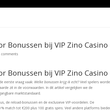
or Bonussen bij VIP Zino Casino
0 comments
or Bonussen bij VIP Zino Casino
de eerste vraag vaak:
Welke bonussen krijg ik echt?
Veel spelers word
arde zit in de voorwaarden. In dit artikel vergelijken we de
gangbare marktstandaard.
us, de reload‑bonussen en de exclusieve VIP‑voordelen. De
0 % match tot €200 plus 100 gratis spins. Veel andere platforms biede