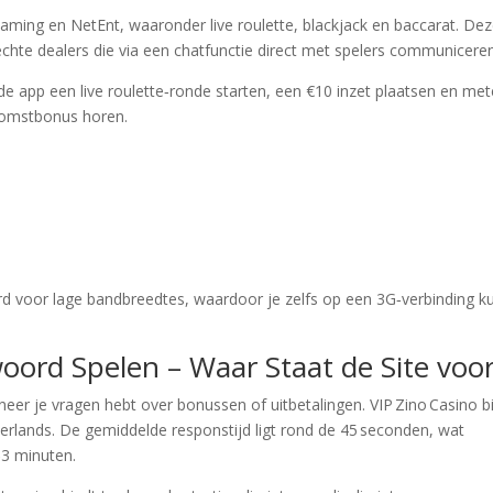
Gaming en NetEnt, waaronder live roulette, blackjack en baccarat. De
chte dealers die via een chatfunctie direct met spelers communiceren
de app een live roulette‑ronde starten, een €10 inzet plaatsen en me
lkomstbonus horen.
rd voor lage bandbreedtes, waardoor je zelfs op een 3G‑verbinding k
oord Spelen – Waar Staat de Site voo
neer je vragen hebt over bonussen of uitbetalingen. VIP Zino Casino b
derlands. De gemiddelde responstijd ligt rond de 45 seconden, wat
‑3 minuten.