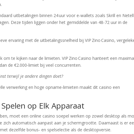
.
daard uitbetalingen binnen 24 uur voor e‑wallets zoals Skrill en Netell
en. Deze tijden liggen onder het gemiddelde van 48‑72 uur in de
eve ervaring met de uitbetalingssnelheid bij VIP Zino Casino, vergelek
ijk om te kijken naar de limieten. VIP Zino Casino hanteert een maxima
an de €2.000‑limiet bij veel concurrenten.
inst terwijl je andere dingen doet?
elle verwerking en hoge opname‑limieten maakt dit casino een
– Spelen op Elk Apparaat
ben, moet een online casino soepel werken op zowel desktop als mob
ie zich automatisch aanpast aan je schermgrootte. Daarnaast is er e
met dezelfde bonus‑ en spelselectie als de desktopversie.