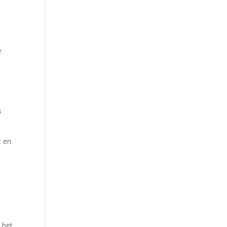
e
s
t en
 het