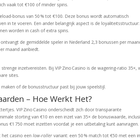
ch vaak tot €100 of minder spins.
 reload‑bonus van 50 % tot €100. Deze bonus wordt automatisch
 in te voeren. Een ander belangrijk aspect is de loyaliteitsstructuur:
nen worden in cash of extra spins.
 ontvangt de gemiddelde speler in Nederland 2,3 bonussen per maan
per maand aanbiedt.
renge inzetvereisten. Bij VIP Zino Casino is de wagering‑ratio 35×, 
are sites.
g maken of de bonusstructuur past bij jouw speelstijl.
aarden – Hoe Werkt Het?
ttertjes. VIP Zino Casino onderscheidt zich door transparante
male storting van €10 en een inzet van 35× de bonuswaarde, inclus
 bonus €1 750 moet inzetten voordat je een uitbetaling kunt aanvragen.
dt het casino een
low‑roller
variant: een 50 % match tot €50 met een i