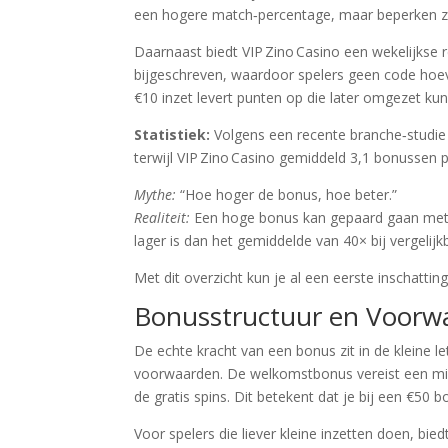
een hogere match‑percentage, maar beperken zi
Daarnaast biedt VIP Zino Casino een wekelijkse
bijgeschreven, waardoor spelers geen code hoeven
€10 inzet levert punten op die later omgezet kun
Statistiek:
Volgens een recente branche‑studie
terwijl VIP Zino Casino gemiddeld 3,1 bonussen 
Mythe:
“Hoe hoger de bonus, hoe beter.”
Realiteit:
Een hoge bonus kan gepaard gaan met st
lager is dan het gemiddelde van 40× bij vergelijkb
Met dit overzicht kun je al een eerste inschattin
Bonusstructuur en Voorw
De echte kracht van een bonus zit in de kleine le
voorwaarden. De welkomstbonus vereist een mini
de gratis spins. Dit betekent dat je bij een €50
Voor spelers die liever kleine inzetten doen, bie