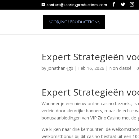
contact@scoringproductions.com
Expert Strategieën vo
by
Jonathan-jgb
|
Feb 16, 2026
|
Non classé
|
Expert Strategieën vo
Wanneer je een nieuw online casino bezoekt, is 
verleid door kleurrijke banners, maar de echte wa
bonusaanbiedingen van VIP Zino Casino met de 
We kijken naar drie kernpunten: de welkomstbon
welkomstbonus bij dit casino bestaat uit een 10