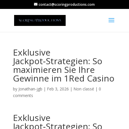
contact@scoringproductions.com
Exklusive
Jackpot‑Strategien: So
maximieren Sie Ihre
Gewinne im 1Red Casino
by
Jonathan-jgb
|
Feb 3, 2026
|
Non classé
|
0
comments
Exklusive
Jackpot‑Strategien: So