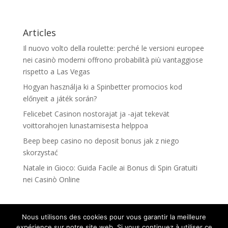
Articles
Il nuovo volto della roulette: perché le versioni europee
nei casinò moderni offrono probabilità più vantaggiose
rispetto a Las Vegas
Hogyan használja ki a Spinbetter promocios kod
előnyeit a játék során?
Felicebet Casinon nostorajat ja -ajat tekevät
voittorahojen lunastamisesta helppoa
Beep beep casino no deposit bonus jak z niego
skorzystać
Natale in Gioco: Guida Facile ai Bonus di Spin Gratuiti
nei Casinò Online
Nous utilisons des cookies pour vous garantir la meilleure
expérience sur notre site web. Si vous continuez à utiliser ce