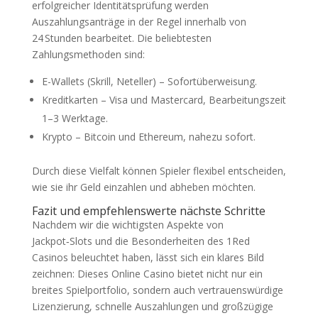
erfolgreicher Identitätsprüfung werden
Auszahlungsanträge in der Regel innerhalb von
24 Stunden bearbeitet. Die beliebtesten
Zahlungsmethoden sind:
E-Wallets (Skrill, Neteller) – Sofortüberweisung.
Kreditkarten – Visa und Mastercard, Bearbeitungszeit
1–3 Werktage.
Krypto – Bitcoin und Ethereum, nahezu sofort.
Durch diese Vielfalt können Spieler flexibel entscheiden,
wie sie ihr Geld einzahlen und abheben möchten.
Fazit und empfehlenswerte nächste Schritte
Nachdem wir die wichtigsten Aspekte von
Jackpot‑Slots und die Besonderheiten des 1Red
Casinos beleuchtet haben, lässt sich ein klares Bild
zeichnen: Dieses Online Casino bietet nicht nur ein
breites Spielportfolio, sondern auch vertrauenswürdige
Lizenzierung, schnelle Auszahlungen und großzügige